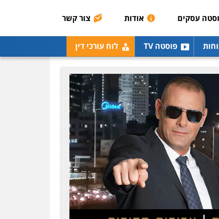
רונן הלל – מוניטין
מחיקת כתבות מגוגל
סטה עסקים
אודות
צור קשר
ודחיקת אזכורים שליליים
שירותים מקצועיים לעורכי
דין
וחות
פוסטה TV
לוח עורכי דין
0522508109
אחסון אתרים
מהירות
הגנה
גיבוי
תמיכה
שירותים מקצועיים
לעורכי דין
מרכז התחלה חדשה
אסירים
עבירות מין
שירותים מקצועיים לעורכי
דין
0544500346
מאיה בלום, עו"ס,
טיפול ושיקום
טיפול בהתמכרויות
שירותים מקצועיים לעורכי