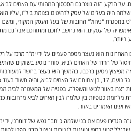
ם. על הרקע הזה נוצר גם הסכסוך המהותי עם האחים לביא.
שלמה היה בעלים של עסק לרהיטים בצומת ביל"ו, עליו הוא
 במסגרת "ניהול" החובות של בעל העסק המקורי, ומשם ה
אימפריה של עסקים. הוא נחשב לחכם ומתוחכם אבל גם מת
 ביותר.
 האחרונות הוא נעצר מספר פעמים על ידי ימ"ר מרכז על רק
חיסול של הדוד של האחים לביא, סוחר נוסע בשווקים שהתעו
ה מפיצוץ מטען ברכבו. בהמשך הוא נעצר בחשד למעורבות
ברצח גל נועם, 17, בן אחותם של האחים לביא, והיה חשוד בעוד
נות רצח באזור לכיש והשפלה. בפנייה של המשטרה לבית ה
ת מלחמת כנופיות בין שלמה לבין האחים לביא מרחובות כמ
ירועים האמורים באזור.
 הגדירו פעם את בני שלמה כ"חבר נפש של דומרני, יד ימי
בגלל קטע כספי וטענות לגניבות וניצול הדדי הפכו להיות