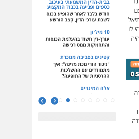
ו
בבית-הדין המשמעתי בעיכוב
כספים ופגיעה בכבוד המקצוע
וש עם
חודש בלבד לאחר שהופיע בכנס
תיאל
לשכת עורכי הדין, קצב הורשע
י לו
10 מיליון
שעברה ביולי 2013 הוא היה
עורך-דין חשוד בהעלמת הכנסות
והתחמקות ממס רכישה
קטינים בסביבה מנוכרת
"ניכור הורי מכת מדינה": איך
מתמודדים עם ההשלכות
ההרסניות של התופעה?
אלה המינויים
רה
הוועדה לבחירת שופטים בחרה
26 שופטים ורשמים נוספים
הוזעקו
ראו הוזהרתם
דה
הפרקליטות מקדמת הפללת
עורכי דין "קונסילייריז" בחוק
המאבק בארגוני פשיעה