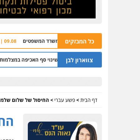
ם
כל המבזקים
כתב אישו
09.08 | 14:56
צווארון לבן
ת בחובת השקיפות לשינוי סף האכיפה במצלמות מהירות
.08 | 13:09
דף הבית
>
פשע עברי
>
החיסול של שלום שלמ
החי