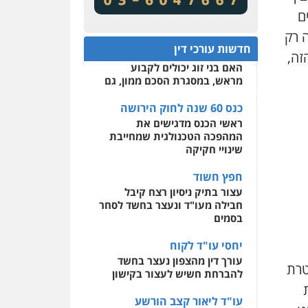
מע"מ ומוסדות ללא כוונת רווח
שירותים מקצועיים לעורכי
ם
דין
כנס 60 שנה לחוק הירושה:
ה רק
המתח שבין חוק יחסי ממון
0522508109
חדשות עורכי דין
לבין חוק הירושה
זה,
האם בני זוג יכולים לקבוע
אחסון אתרים
מראש, במסגרת הסכם ממון, גם
מהירות
הגנה
גיבוי
תמיכה
שירותים מקצועיים
לעורכי דין
כנס 60 שנה לחוק הירושה
ראשי הכנס מדגישים את
המהפכה הטכנולגית שמחייבת
מרכז התחלה חדשה
שינויי חקיקה
אסירים
עבירות מין
שירותים מקצועיים לעורכי
חפץ חשוד
דין
עצור בתיק ניסיון רצח קיבל
חבילה מעו"ד ונעצר בחשד לסחר
0544500346
בסמים
יחסי עו"ד לקוח
עורך דין מהצפון נעצר בחשד
 משטרת
להברחת חשיש לעצור בקישון
עו"ד ליאור קצב הורשע