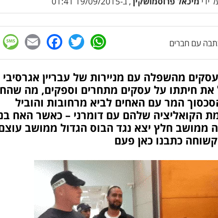
 ידי
מיכאל פרוסמושקין
, ב-19/09/2015 01:41
e
cebook
mail
WhatsApp
Twitter
בה עם חברים
עסקים מהשפלה עם מניירות של עבריין אגרסיבי 
 את חיתתו על עסקים מתחרים וספקים, מה שהח
סכסוך המר עם האחים לביא מרחובות והוביל
ת הקואליציה שלהם עם דומרני – כאשר האח בני
 ממושב חלץ יצא נגד הבוס הגדול ממושב עוצם
קשוחה כתבנו כאן פעם