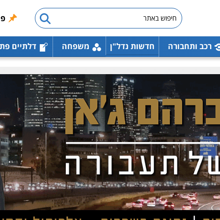
פו
רכב ותחבורה
חדשות נדל"ן
משפחה
דלתיים פת