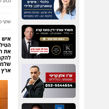
נכתב על
שתף כת
איש 
הטיל
את ה
להקמ
שלמה
ארץ 