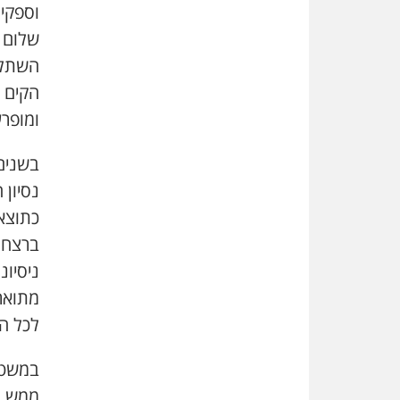
וספקי
שלום 
השתלט
הקים 
ומופרע
בשנים
נסיון 
כתוצא
ניסיו
מתואר
לכל הא
במשטרה
ממש, ש