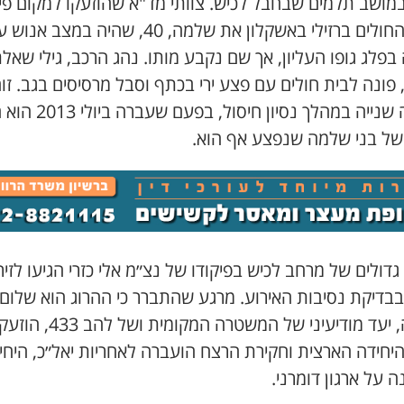
במושב תלמים שבחבל לכיש. צוותי מד"א שהוזעקו למקום פינ
לבית החולים ברזילי באשקלון את שלמה, 40, שהיה במצב אנ
בפלג גופו העליון, אך שם נקבע מותו. נהג הרכב, גילי שאל
ן 37, פונה לבית חולים עם פצע ירי בכתף וסבל מרסיסים בגב. זוה
פציעה שנייה במהלך נסיון חיסול, בפעם 
של בני שלמה שנפצע אף הוא.
גדולים של מרחב לכיש בפיקודו של נצ״מ אלי כזרי הגיעו לזי
בבדיקת נסיבות האירוע. מרגע שהתברר כי ההרוג הוא שלום
שלמה, יעד מודיעיני של המשטרה המקומית ושל להב 433, 
היחידה הארצית וחקירת הרצח הועברה לאחריות יאל״כ, היחי
 על ארגון דומרני.