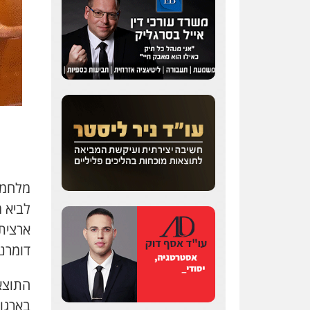
מלחמת
לביא 
ארצית
דומרני
התוצא
בארגון