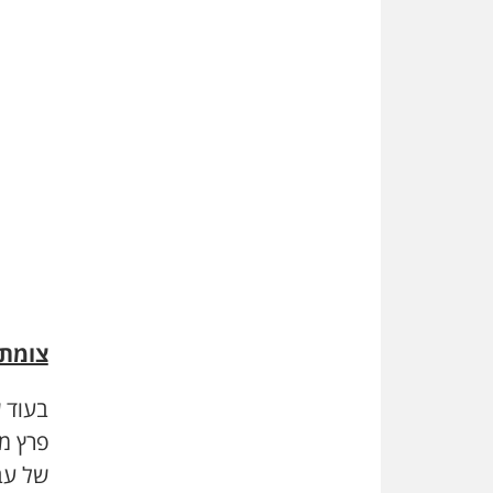
צומת 
פרץ מ
של עב