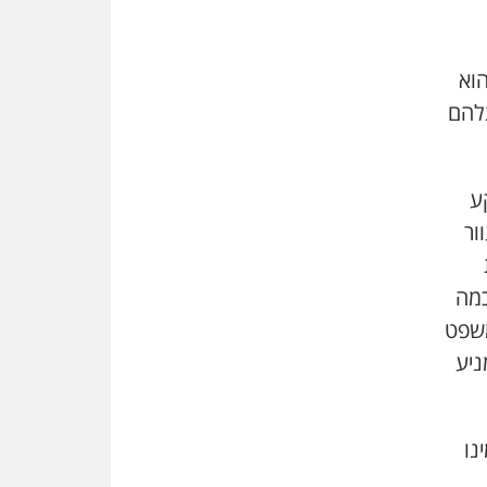
שמחה ב-7 באוקטובר
אשם
וא
עו"ד הלל בבייב הורשע בהונאת
עשרות לקוחות, ההסדר: 7-9
להם
שנות מאסר
דין ומקרקעין
עורך דין ברמת השרון נחקר
ע
בחשד למרמה בעסקת נדל"ן
ור
"אני מכינה 5-6 ג'וינטים ביום"
תובעת משטרתית פוטרה בחשד
 כמה
לעישון סמים שנחשף בפעילות
בלשים בטלגרם
משפט
ניע
לא בכל יום
עו"ד שרון נהרי חיתן את בנו
הבכור דניאל
נו
הכנסת אישרה
הגבלת שכר טרחה בייצוג נכי