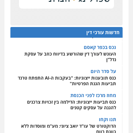
רונן הלל – מוניטין
נציב תלונות הציבור על השופטים: עדיף למעט
בפרקטיקה של דיונים "מחוץ לפרוטוקול"
מחיקת כתבות מגוגל ודחיקת אזכורים
שליליים
שירותים מקצועיים לעורכי דין
על חשבון הלקוח
0522508109
מאסר בפועל לעו"ד שעקץ שני מיליון שקל על דירה
חדשות עורכי דין
ששייכת ללקוחותיו
אחסון אתרים
מהירות
הגנה
גיבוי
תמיכה
שירותים
נכס בכפר קאסם
מקצועיים לעורכי דין
העונש לעורך דין שהורשע בדיווח כוזב על עסקת
נדל"ן
על סדר היום
מרכז התחלה חדשה
כנס תובענות ייצוגיות: "בעקבות ה-AI התפתח טרנד
אסירים
עבירות מין
שירותים מקצועיים
לעורכי דין
תביעות הגנת הפרטיות"
0544500346
מחוז מרכז לפני הכנסת
כנס תביעות ייצוגיות: הדילמה בין זכויות צרכנים
להגנה על עסקים קטנים
תנו וקחו
הדוקטורט של עו"ד יואב ציוני: מע"מ ומוסדות ללא
כוונת רווח