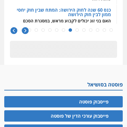
כנס 60 שנה לחוק הירושה: המתח שבין חוק יחסי
ממון לבין חוק הירושה
האם בני זוג יכולים לקבוע מראש, במסגרת הסכם
ממון, גם
כנס 60 שנה לחוק הירושה
ראשי הכנס מדגישים את המהפכה הטכנולגית
שמחייבת שינויי חקיקה
חפץ חשוד
עצור בתיק ניסיון רצח קיבל חבילה מעו"ד ונעצר
בחשד לסחר בסמים
יחסי עו"ד לקוח
פוסטה בסושיאל
עורך דין מהצפון נעצר בחשד להברחת חשיש לעצור
בקישון
פייסבוק פוסטה
עו"ד ליאור קצב הורשע בבית-הדין המשמעתי
בעיכוב כספים ופגיעה בכבוד המקצוע
פייסבוק עורכי הדין של פוסטה
חודש בלבד לאחר שהופיע בכנס לשכת עורכי הדין,
קצב הורשע