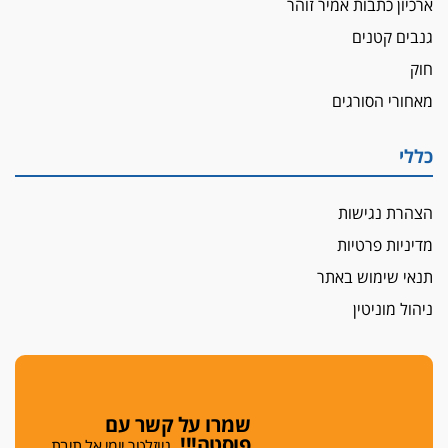
ארכיון כתבות אמיר זוהר
תובעת משטרתית פוטרה בחשד לעישון סמים
גנבים קטנים
שנחשף בפעילות בלשים בטלגרם
חוק
לא בכל יום
מאחורי הסורגים
עו"ד שרון נהרי חיתן את בנו הבכור דניאל
הכנסת אישרה
כללי
הגבלת שכר טרחה בייצוג נכי צה"ל ונפגעי פעולות
איבה
הצהרת נגישות
איתות מירושלים
מדיניות פרטיות
יו"ר המחוז צ'צ'קס מכנס ישיבה להדחת
ממלא-מקומו, ועמית בכר שותק
תנאי שימוש באתר
מחאת הפרקליטים והסנגורים
ניהול מוניטין
יצאו לשעה מבית המשפט ועמדו בחוץ לאות הזדהות
עם השופטים
הביקורת חוגגת
מבקר לשכת עורכי הדין בתביעה נגד "איכות
שמרו על קשר עם
השלטון" בעידן עמית בכר
פוסטה!!!
ניוזלטר יומי אל תיבת