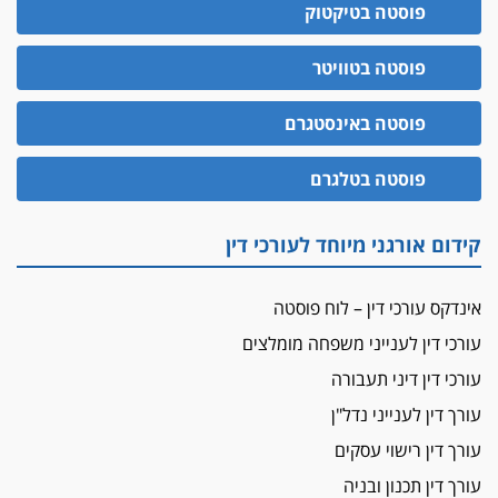
פוסטה בטיקטוק
10 מיליון
עורך-דין חשוד בהעלמת הכנסות והתחמקות ממס
פוסטה בטוויטר
רכישה
קטינים בסביבה מנוכרת
פוסטה באינסטגרם
"ניכור הורי מכת מדינה": איך מתמודדים עם
ההשלכות ההרסניות של התופעה?
פוסטה בטלגרם
אלה המינויים
הוועדה לבחירת שופטים בחרה 26 שופטים ורשמים
קידום אורגני מיוחד לעורכי דין
נוספים
ראו הוזהרתם
אינדקס עורכי דין – לוח פוסטה
הפרקליטות מקדמת הפללת עורכי דין "קונסילייריז"
עורכי דין לענייני משפחה מומלצים
בחוק המאבק בארגוני פשיעה
עורכי דין דיני תעבורה
משרות אמון
יו"ר מחוז ת"א משבץ עובדות שלו למינוי דייני בית
עורך דין לענייני נדל"ן
הדין למשמעת
עורך דין רישוי עסקים
האופנוע חזר הביתה
עורך דין תכנון ובניה