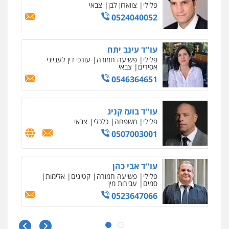
פלילי
צווארון לבן
צבאי
0524040052
עו"ד עינב יתח
פלילי
פשיעה חמורה
עורכי דין לענייני
אסירים
צבאי
0546364651
עו"ד בועז קניג
פלילי
משפחה
כלכלי
צבאי
0507003001
עו"ד אבי כהן
פלילי
פשיעה חמורה
קטינים
אלימות
סמים
עבירות מין
0523647066
עו"ד ירון גיגי