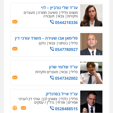
עו"ד שלי גורביץ – לוי
משפט פלילי
פשיעה חמורה
מעצרים
וחקירות
צבאי
תעבורה
0544218336
ניר קידר – צלם
צילום עורכי דין
שירותים מקצועיים לעורכי
דין
סלימאן אבו שעירה – משרד עורכי דין
0504578527
פלילי
בטחוני
צבאי
נזיקין
0547780927
רונן הלל – מוניטין
מחיקת כתבות מגוגל ודחיקת אזכורים
שליליים
שירותים מקצועיים לעורכי דין
עו"ד שלומי שרון
0522508109
פלילי
צבאי
מעצרים וחקירות
0547342002
אחסון אתרים
מהירות
הגנה
גיבוי
תמיכה
שירותים
מקצועיים לעורכי דין
עו"ד אייל בסרגליק
פלילי
כלכלי
צווארון לבן
עורכי דין לענייני
אסירים
אזרחי
נדל"ן / עסקים
0528488515
מרכז התחלה חדשה