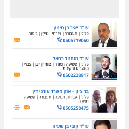
פלילי
אסירים
צווארון לבן
זכויות אדם
אזרחי
0546312410
0505345826
עו"ד יאיר בן סימון
פלילי
תעבורה
אזרחי
נזיקין
ביטוח
0505719060
עו"ד מוחמד רחאל
פלילי
פשיעה חמורה
צווארון לבן
צבאי
מעצרים וחקירות
0502228917
בר ציון – אוזן משרד עורכי דין
פלילי
עבירות תנועה
תעבורה
פשיעה
חמורה
0505258475
עו"ד קובי בן שעיה