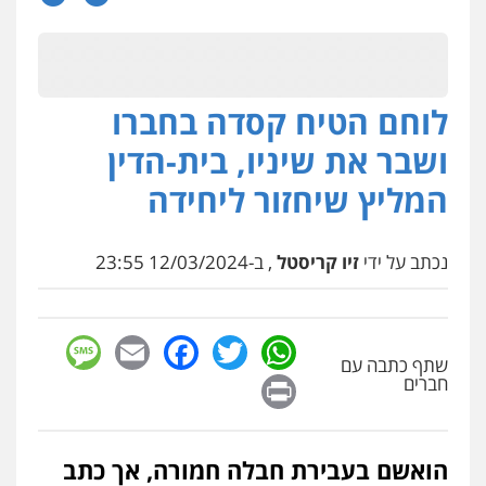
פלילי
צווארון לבן
מעצרים
הליכי הסגרה
0522249087
לוחם הטיח קסדה בחברו
עו"ד דרוויש נאשף
פלילי
פשיעה חמורה
זכויות אדם
ושבר את שיניו, בית-הדין
0527448141
המליץ שיחזור ליחידה
עו"ד אביגדור פלדמן
נכתב על ידי
זיו קריסטל
, ב-12/03/2024 23:55
פלילי
אסירים
צווארון לבן
זכויות אדם
אזרחי
0505345826
sage
Facebook
Email
WhatsApp
Twitter
שתף כתבה עם
עו"ד יאיר בן סימון
Print
חברים
פלילי
תעבורה
אזרחי
נזיקין
ביטוח
0505719060
הואשם בעבירת חבלה חמורה, אך כתב
עו"ד מוחמד רחאל