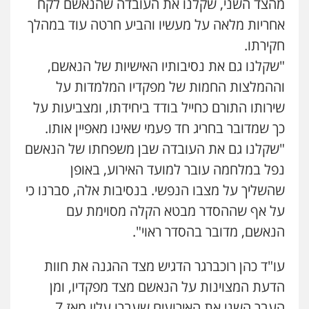
מהצד השני, שקלנו את העובדה שהנאשם לקח
אחריות מלאה על מעשיו והביע חרטה עוד במהלך
חקירתו.
"שקלנו גם את נסיבותיו האישיות של הנאשם,
וההמלצות החמות של מפקדיו המלמדות על
שירותו התורם כחייל בודד ביחידתו, ומצביעות על
כך שמדובר בחריג חד פעמי שאינו מאפיין אותו.
"שקלנו גם את העובדה שבן משפחתו של הנאשם
נפל במלחמה עובר למועד האירוע, באופן
שהשליך על מצבו הנפשי. בנסיבות אלה, סברנו כי
על אף שההסדר מבטא הקלה מסוימת עם
הנאשם, מדובר בהסדר ראוי".
עו"ד כהן רוכברגר הדגיש מצד ההגנה את חוות
הדעת המצוינות על הנאשם מצד מפקדיו, ומן
העבר השני את האירועים שעברו עליו מאז 7