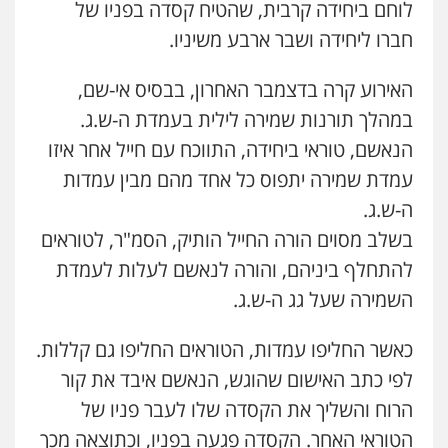
לוחם ביחידה קרבית, שהטיח קסדה בפניו של
עו"ד בועז קניג
פלילי
משפחה
כלכלי
צבאי
חברו ליחידה ושבר ארבע משיניו.
0507003001
האירוע קרה בדצמבר האחרון, בבסיס אי-שם,
במהלך תורנות שמירה לילית בעמדת ה-ש.ג.
עו"ד אבי כהן
פלילי
פשיעה חמורה
קטינים
אלימות
הנאשם, טוראי ביחידה, התווכח עם חייל אחר איזו
סמים
עבירות מין
עמדת שמירה יתפוס כל אחד מהם מבין עמדות
0523647066
ה-ש.ג.
בשלב מסוים הורה החייל הותיק, הסמ"ר, לטוראים
להתחלף ביניהם, והורה לנאשם לעלות לעמדת
השמירה שעל גג ה-ש.ג.
כאשר החליפו עמדות, הטוראים החליפו גם קללות.
לפי כתב האישום שהוגש, הנאשם איבד את קור
הרוח והשליך את הקסדה שלו לעבר פניו של
הטוראי האחר. הקסדה פגעה בפניו, וכתוצאה מכך