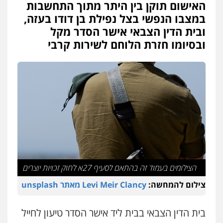
האישום תוקן בין היתר מתוך התחשבות
פלילי
פשיעה חמורה
צווארון לבן
צבאי
במצבו הנפשי בצל נפילת בן דודו בעזה,
מעצרים וחקירות
0502228917
ובית הדין הצבאי אישר הסדר מקל
ובסיומו חזרת הלוחם לשירות קרבי
בר ציון – אוזן משרד עורכי דין
פלילי
עבירות תנועה
תעבורה
פשיעה
חמורה
0505258475
עו"ד קובי בן שעיה
פלילי
צווארון לבן
צבאי
0524040052
הצילומים בעמוד זה בהתאם לסעיף 27א לחוק זכויות יוצרים
עו"ד עינב יתח
פלילי
פשיעה חמורה
עורכי דין לענייני
צילום להמחשה:
Levi Meir Clancy מאתר unsplash
אסירים
צבאי
0546364651
בית הדין הצבאי בבית ליד אישר הסדר טיעון לחייל