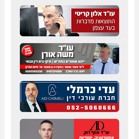
פלילי
דיני תעבורה
מעצרים וחקירות
פשיעה חמורה
אסירים
0509636895
עו"ד יפעת שוורץ סיל
פלילי
תעבורה
0523379525
עו"ד שילה ענבר
פלילי
כלכלי
מיסים
הלבנת הון
ייעוץ לעורכי
דין
0506216097
עו"ד אריה פטר
לשעבר סגן מנהל המחלקה הפלילית
בפרקליטות המדינה
0506217994