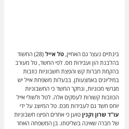
עו"ד שאדי דבאח
פלילי
פשיעה כלכלית
תעבורה
0505643689
עו"ד נעם שביט
פלילי
פשיעה חמורה
מיסים
הלבנת הון
פסיכיאטריה משפטית
0506216048
בינתיים נעצר גם האחיין,
טל אייל
(28) החשוד
בהלבנת הון ועבירות מס. לפי החשד, טל מעורב
עו"ד חמאדה מסרי
בהקמת חברות קש והפצת חשבוניות כוזבות
תעבורה
במיליונים באמצעותן. בבעלות משפחת אייל יש
0526631970
מגרשי מכוניות, ונחקר החשד כי החשבוניות
הכוזבות קשורות לעסקים אלה. לטל ולשולי אייל
עו"ד אייל אביטל
יוחס חשד גם לעבירות מכס. טל המיוצג על ידי
פלילי
פשיעה חמורה
מעצרים וחקירות
עו"ד שרון וקנין
טוען כי אחרים הפיצו חשבוניות
0544712201
של חברה שאינה בשליטתו. בן המשפחה האחר