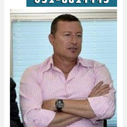
פלילי
התמחות בייצוג בעבירות מין
0505522334
עו"ד יניב זוסמן
פלילי
כלכלי
פשיעה חמורה
מעצרים
וחקירות
0525199949
גיל פרידמן – משרד עו"ד
פלילי
צווארון לבן
מעצרים וחקירות
מחיקת
רישום פלילי
0503366733
עורך דין פלילי רובי גלבוע
פלילי
פשיעה חמורה
צווארון לבן
תעבורה
0505537656
חנא בולוס – משרד עורכי דין