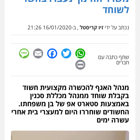
לשוחד
עו"ד אבי כהן
פלילי
פשיעה חמורה
קטינים
אלימות
נכתב על ידי
זיו קריסטל
, ב-16/01/2020 21:26
סמים
עבירות מין
0523647066
sage
Facebook
Email
WhatsApp
Twitter
קורל קרוז – עורך דין פלילי
שתף כתבה עם
Print
משפט פלילי
חברים
0545437431
מנהל האגף להכשרה מקצועית חשוד
עו"ד תומר בנישתי
בקבלת שוחד ממנהל מכללת סכנין
פלילי
מעצרים וחקירות
צווארון לבן
פשיעה
חמורה
באמצעות סטארט אפ של בן משפחתו.
0546657865
החשודים שוחררו היום למעצרי בית אחרי
עשרה ימים
אלי אונגר משרד עו"ד
פלילי
פשיעה חמורה
מעצרים
מנהלי
רישוי
עסקים