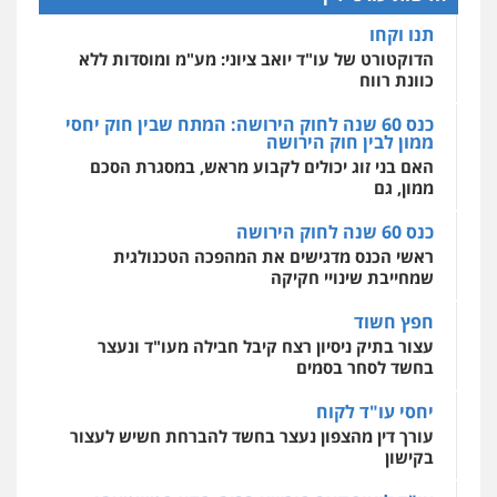
0544218336
כנס 60 שנה לחוק הירושה: המתח שבין חוק יחסי
מרכז התחלה חדשה
ממון לבין חוק הירושה
אסירים
עבירות מין
שירותים מקצועיים
לעורכי דין
האם בני זוג יכולים לקבוע מראש, במסגרת הסכם
לוי מלאך דדון – משרד עו"ד
ממון, גם
0544500346
פלילי
פשיעה חמורה
מעצרים וחקירות
כנס 60 שנה לחוק הירושה
0544231863
מאיה בלום, עו"ס, טיפול ושיקום
ראשי הכנס מדגישים את המהפכה הטכנולגית
טיפול בהתמכרויות
שירותים מקצועיים
שמחייבת שינויי חקיקה
לעורכי דין
עו"ד שרון נהרי
0504062539
חפץ חשוד
פלילי
צווארון לבן
כלכלי
פשיעה כלכלית
בינלאומי
הליכי הסגרה
עצור בתיק ניסיון רצח קיבל חבילה מעו"ד ונעצר
בחשד לסחר בסמים
עו"ד ד"ר אבי שקד
עבירות כלכליות
הלבנת הון
חילוטים
יחסי עו"ד לקוח
עבירות פליליות
עורך דין מהצפון נעצר בחשד להברחת חשיש לעצור
עו"ד (רו"ח) יואב ציוני
0544385337
בקישון
עבירות מס
הלבנת הון
שומות וערעורי מס
0505430819
עו"ד ליאור קצב הורשע בבית-הדין המשמעתי
איתי חקירות – שירותים לעורכי דין
בעיכוב כספים ופגיעה בכבוד המקצוע
חקירות פרטיות
חקירות כלכליות
חקירות
חודש בלבד לאחר שהופיע בכנס לשכת עורכי הדין,
אישות
איתורים
עו"ד קארין לגטיוי
קצב הורשע
0537865001
פלילי
פשיעה חמורה
מעצרים וחקירות