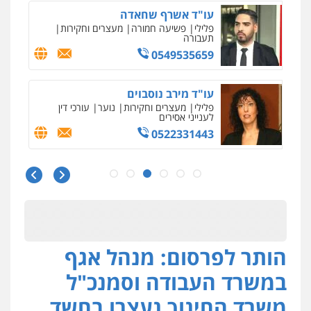
עו"ד אייל אביטל
פלילי
פשיעה חמורה
מעצרים וחקירות
0544712201
עו"ד רונן בנדל
משפט פלילי
פשיעה חמורה
פלילי
0524282442
כבריאן, מזר – משרד עורכי דין
פלילי
מעצרים וחקירות
0543986802
הותר לפרסום: מנהל אגף
עו"ד בועז קניג
במשרד העבודה וסמנכ"ל
פלילי
משפחה
כלכלי
צבאי
משרד החינוך נעצרו בחשד
0507003001