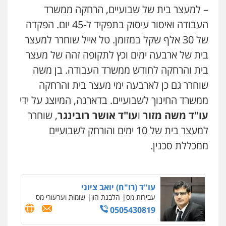
– למעצר בית של שבועיים, הרחקה ממשרד
עו"ד שלי גורביץ – לוי
משפט פלילי
פשיעה חמורה
מעצרים
העבודה ואיסור עיסוק בתפקיד ל-45 יום. הפקדה
וחקירות
צבאי
תעבורה
של 30 אלף שקל במזומן. טל אייל שוחרר למעצר
0544218336
בית של ארבעה ימים וכץ לתקופה זהה של מעצר
בית והרחקה לחודש ממשרד העבודה. בן משה
לוי מלאך דדון – משרד עו"ד
פלילי
פשיעה חמורה
מעצרים וחקירות
שוחרר גם כן לארבעה ימי מעצר בית והרחקה
0544231863
ממשרד החינוך לשבועיים. בדארנה, המיוצג על ידי
עו"ד משה מזור
ו
עו"ד אושר רובינגר
, שוחרר
עו"ד שרון נהרי
למעצר בית של 10 ימים והורחק לשבועיים
פלילי
צווארון לבן
כלכלי
פשיעה כלכלית
בינלאומי
הליכי הסגרה
ממכללת סכנין.
עו"ד (רו"ח) יואב ציוני
עבירות מס
הלבנת הון
שומות וערעורי מס
0505430819