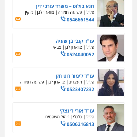
רעות כהן – משרד עורכי דין
פלילי
צווארון לבן
תעבורה
אסירים
מעצרים
וחקירות
0506277425
עו"ד שאדי דבאח
פלילי
פשיעה כלכלית
תעבורה
0505643689
עו"ד נעם שביט
פלילי
פשיעה חמורה
מיסים
הלבנת הון
פסיכיאטריה משפטית
0506216048
עו"ד חמאדה מסרי
תעבורה
0526631970