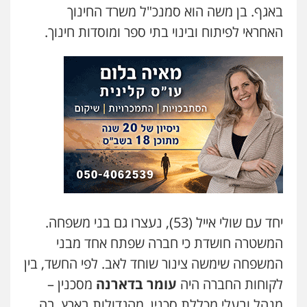
באגף. בן משה הוא סמנכ"ל משרד החינוך
0523379525
האחראי לפיתוח ובינוי בתי ספר ומוסדות חינוך.
עו"ד שילה ענבר
פלילי
כלכלי
מיסים
הלבנת הון
ייעוץ לעורכי
דין
0506216097
עו"ד אריה פטר
לשעבר סגן מנהל המחלקה הפלילית
בפרקליטות המדינה
0506217994
עו"ד יאיר בן סימון
יחד עם שולי אייל (53), נעצרו גם בני משפחה.
פלילי
תעבורה
אזרחי
נזיקין
ביטוח
המשטרה חושדת כי חברה שפתח אחד מבני
0505719060
המשפחה שימשה צינור שוחד לאב. לפי החשד, בין
לקוחות החברה היה
עומר בדארנה
מסכנין –
עו"ד תמיר סולומון
מנהל ובעלי מכללת סכנין, מהגדולות בארץ, בה