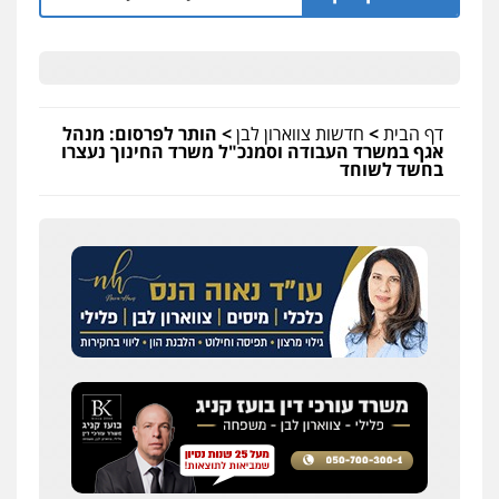
פלילי
מעצרים וחקירות
תעבורה
0537470000
מצגר ושות', חברת עורכי דין
דף הבית
>
חדשות צווארון לבן
>
הותר לפרסום: מנהל
נדל"ן / עסקים
משפחה
תעבורה
כלכלי
אגף במשרד העבודה וסמנכ"ל משרד החינוך נעצרו
הוצאה לפועל
בחשד לשוחד
0545402829
עורך דין תמיר אלטיט
פלילי
תעבורה
0545577862
אברהם שהבזי – משרד עורכי דין
מיסים
כלכלי
פלילי
פשיעה כלכלית
הלבנת
הון
0504456555
חליל ביאדי – משרד עורכי דין