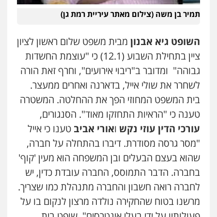
פלילי
פשיעה חמורה
צווארון לבן
נזיקין
תמיר בן משה (צילום מאתר עיריית רמת גן)
0546661544
השופט גיא אבנון
מבית משפט שלום ראשון לציון
עו"ד קובי בן שעיה
ציין בתחילת השבוע (12.1) כי "עוצמת החשדות
פלילי
צווארון לבן
צבאי
גבוהה" ומדובר ב"ריבוי אירועים", וחרף זאת הורה
0524040052
לשחרר את שולי אייל, בדארנה ואחרים ממעצר.
בית המשפט המחוזי הפך את ההחלטה. המשטרה
עו"ד לימור רוט חזן
טענה כי "הראיות התחזקו מאוד". הסנגורים,
פלילי
מעצרים
צווארון לבן
פשיעה חמורה
עורכי הדין עוזי נקש
ו
אורי אביב
טענו כי אייל
0523407232
"מסר גרסה מסודרת. דיברו בהתחלה על חברה,
שהוא בעצם הבעלים ובן המשפחה הוא מעין 'קוף'
עו"ד אורי רינצקי
בחברה. הדבר התמוסס, החברה עובדת כדין, יש
פלילי
כלכלי
ניהול משפטים
לחברה רואה חשבון והחברה מתנהלת כמו שצריך.
0506216813
מרשנו בטוח שהחקירה נולדה מרצון לנקום בו על
פעולותיו על ידי בעלי אינטרסים". שופט בית
עו"ד אשרף שחאדה