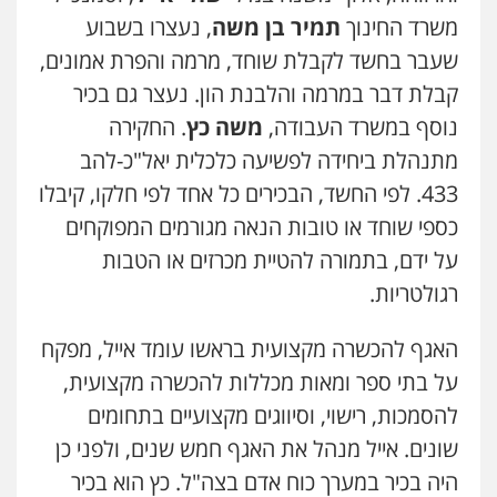
0545402829
משרד החינוך
תמיר בן משה
, נעצרו בשבוע
שעבר בחשד לקבלת שוחד, מרמה והפרת אמונים,
עורך דין תמיר אלטיט
קבלת דבר במרמה והלבנת הון. נעצר גם בכיר
פלילי
תעבורה
נוסף במשרד העבודה,
משה כץ
. החקירה
0545577862
מתנהלת ביחידה לפשיעה כלכלית יאל"כ-להב
433. לפי החשד, הבכירים כל אחד לפי חלקו, קיבלו
אברהם שהבזי – משרד עורכי דין
כספי שוחד או טובות הנאה מגורמים המפוקחים
מיסים
כלכלי
פלילי
פשיעה כלכלית
הלבנת
הון
על ידם, בתמורה להטיית מכרזים או הטבות
0504456555
רגולטריות.
חליל ביאדי – משרד עורכי דין
האגף להכשרה מקצועית בראשו עומד אייל, מפקח
פלילי
דיני תעבורה
מעצרים וחקירות
פשיעה חמורה
אסירים
על בתי ספר ומאות מכללות להכשרה מקצועית,
0509636895
להסמכות, רישוי, וסיווגים מקצועיים בתחומים
שונים. אייל מנהל את האגף חמש שנים, ולפני כן
עו"ד יפעת שוורץ סיל
היה בכיר במערך כוח אדם בצה"ל. כץ הוא בכיר
פלילי
תעבורה