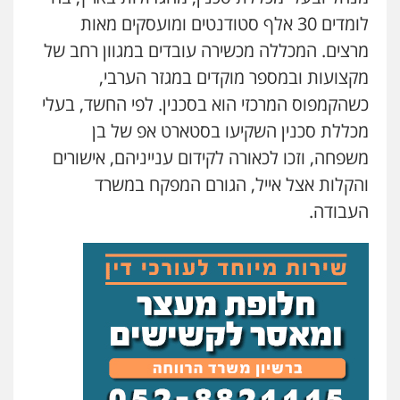
פלילי
כלכלי
מיסים
הלבנת הון
לומדים 30 אלף סטודנטים ומועסקים מאות
0528758840
מרצים. המכללה מכשירה עובדים במגוון רחב של
מקצועות ובמספר מוקדים במגזר הערבי,
עו"ד נס בן נתן
כשהקמפוס המרכזי הוא בסכנין. לפי החשד, בעלי
פלילי
כלכלי
פשיעה חמורה
נוער
0505555110
מכללת סכנין השקיעו בסטארט אפ של בן
משפחה, וזכו לכאורה לקידום ענייניהם, אישורים
והקלות אצל אייל, הגורם המפקח במשרד
עו"ד רן כהן רוכברגר
דיני צבא
פלילי
צווארון לבן
העבודה.
אסף כרמונה – עורך דין פלילי
פלילי
פשיעה חמורה
כלכלי
מעצרים
וחקירות
0522540777
שחר מנדלמן, שלומציון גבאי מנדלמן
– משרד עורכי דין