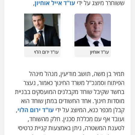
ששוחרר מיוצג על ידי
עו"ד אייל אוחיון
,
עו"ד רונן בנדל
משפט פלילי
פשיעה חמורה
פלילי
0524282442
עו"ד משה פלמור
כבריאן, מזר – משרד עורכי דין
פלילי
כלכלי
צווארון לבן
עורכי דין לענייני
אסירים
פלילי
מעצרים וחקירות
עו"ד אוחיון
עו"ד ירום הלוי
0549732303
0543986802
עו"ד אמיר נאטור
תמיר בן משה, תושב מודיעין, מנהל מינהל
עו"ד בועז קניג
פלילי
פשיעה חמורה
צווארון לבן
מעצרים
פלילי
משפחה
כלכלי
צבאי
הפיתוח וסמנכ"ל משרד החינוך כאמור, נעצר
0543326767
0507003001
בחשד שקיבל שוחד מקבלנים המועסקים בבניית
מוסדות חינוך. אחד החשודים במתן שוחד הוא
עו"ד ראוף נג'אר
עו"ד אבי כהן
קבלן מכפר כנא, המיוצג על ידי
עו"ד ירום הלוי
,
פלילי
עורכי דין לענייני אסירים
מעצרים
פלילי
פשיעה חמורה
קטינים
אלימות
סמים
רכוש
סמים
עבירות מין
ועובד אף עם מכללת סכנין. חלק מהשוחד,
0548009246
0523647066
לטענת המשטרה, ניתן באמצעות קניית כרטיסי