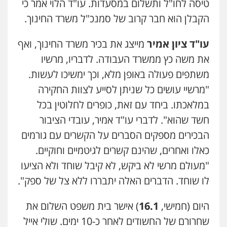
טיסה לחו"ל ותשלום במסעדות. עו"ד הלוי אמר כי
דוד אפרים משרד עורכי דין
הקבלן הוא חבר קרוב של סמנכ"ל משרד החינוך.
פלילי
צווארון לבן
מס הכנסה
מע"מ
0506209859
עו"ד ציון אמיר
מייצג את בכיר משרד החינוך, ואף
את משה כץ ממשרד העבודה. לדבריו, מרשיו
עו"ד איהאב ג'לג'ולי
משתפים פעולה באופן מלא, וכך ימשיכו לעשות.
פלילי
מעצרים וחקירות
עורכי דין לענייני
אסירים
"מרשיי עושים כל שניתן לסייע לצוות החקירה
0505216700
במלאכתו. ביחד עם זאת, כופרים לחלוטין בכל
חשד שהוא". לדברי עו"ד אמיר, עובדי הציבור
עו"ד אייל בסרגליק
פלילי
כלכלי
צווארון לבן
עורכי דין לענייני
הבכירים מספקים הסברים על הקשרים עם גורמים
אסירים
אזרחי
נדל"ן / עסקים
כאלו ואחרים, שהינם קשרים לגיטמיים וחוקיים.
0528488515
"מעולם מרשי לא ביקש, לא קיבל שוחד ולא הציעו
לו שוחד. הדברים האלה יתבררו ללא צל של ספק".
עו"ד אסף דוק
פלילי
עבירות מין
סמים והימורים
פשיעה
חמורה
חקירות ומעצרים
צווארון לבן והונאה
היום (חמישי,
16.1
) אישר בית משפט השלום את
0526885006
שחרורם של החשודים לאחר כ-10 ימים. שולי אייל