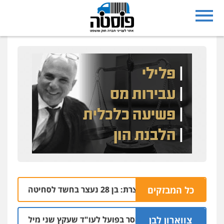
כל המבזקים
נצרת: בן 28 נעצר בחשד לסחיטה באיומים מטלפון שאינו שלו
04.08 | 17:57
צווארון לבן
מאסר בפועל לעו"ד שעקץ שני מיליון שקל על דירה 
04.08 | 19