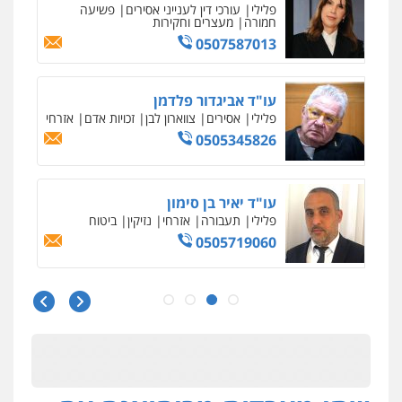
עו"ד נס בן נתן
פלילי
כלכלי
פשיעה חמורה
נוער
0505555110
עו"ד משה פלמור
פלילי
כלכלי
צווארון לבן
עורכי דין לענייני
אסירים
0549732303
סלימאן אבו שעירה – משרד עורכי דין
פלילי
בטחוני
צבאי
נזיקין
0547780927
עו"ד אסף גונן
פלילי
פשע חמור
תעבורה
צבא
מעצרים
וחקירות
0542255161