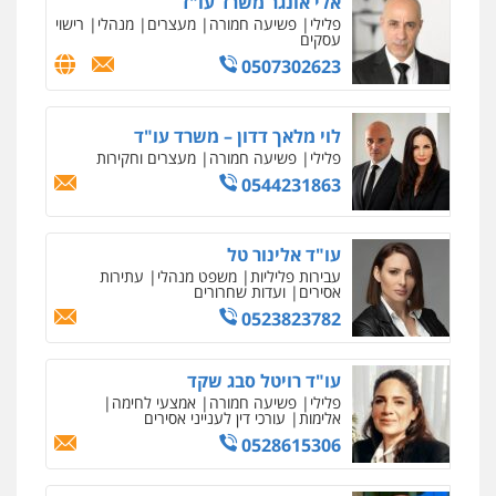
אלי אונגר משרד עו"ד
פלילי
פשע חמור
תעבורה
צבא
מעצרים
וחקירות
פלילי
פשיעה חמורה
מעצרים
מנהלי
רישוי
עסקים
0542255161
0507302623
גל דהן – משרד עורך דין פלילי
פלילי
פשיעה חמורה
סמים
מעצרים
לוי מלאך דדון – משרד עו"ד
וחקירות
פלילי
פשיעה חמורה
מעצרים וחקירות
0544723840
0544231863
עו"ד ראוף נג'אר
עו"ד אלינור טל
פלילי
עורכי דין לענייני אסירים
מעצרים
סמים
רכוש
עבירות פליליות
משפט מנהלי
עתירות
אסירים
ועדות שחרורים
0548009246
0523823782
עו"ד אלון ארז
עו"ד רויטל סבג שקד
פלילי
צבאי
סמים
אלימות במשפחה
צווארון
לבן
פלילי
פשיעה חמורה
אמצעי לחימה
אלימות
עורכי דין לענייני אסירים
0507368203
0528615306
שחר לדובסקי, עו"ד