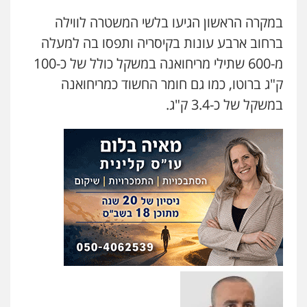
0546470989
במקרה הראשון הגיעו בלשי המשטרה לווילה
ברחוב ארבע עונות בקיסריה ותפסו בה למעלה
עו"ד זוהר ארבל
פלילי
פשיעה חמורה
מעצרים וחקירות
מ-600 שתילי מריחואנה במשקל כולל של כ-100
קטינים
0538788878
ק"ג ברוטו, כמו גם חומר החשוד כמריחואנה
במשקל של כ-3.4 ק"ג.
עו"ד אסף דוק
פלילי
עבירות מין
סמים והימורים
פשיעה
חמורה
חקירות ומעצרים
צווארון לבן והונאה
0526885006
עו"ד שלי גורביץ – לוי
משפט פלילי
פשיעה חמורה
מעצרים
וחקירות
צבאי
תעבורה
0544218336
עו"ד שאדי כבהא
פלילי
עורכי דין לענייני אסירים