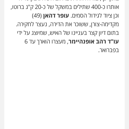
פלילי
תעבורה
עורכי דין לענייני אסירים
משפחה
נוער
אותרו כ-400 שתילים במשקל של כ-20 ק"ג ברוטו,
0509230800
0505417090
וכן ציוד לגידול הסמים.
עופר דהאן
(49)
מקדימה-צורן, ששוכר את הדירה, נעצר לחקירה.
משרד עורכי דין פארס פלאח
שני אלגרבלי – משרד עורכי דין
בתום דיון קצר בעניינו של האיש, שמיוצג על ידי
פלילי
צבאי
צווארון לבן והונאה
ביטוח לאומי
פלילי
עורכי דין לענייני אסירים
תעבורה
0549911449
עו"ד רהב אופנהיימר
, מעצרו הוארך עד 6
0507120031
בפברואר.
עו"ד עידית שינו-אמיתי
פלילי
עורכי דין לענייני אסירים
פשיעה
עו"ד אייל אביטל
חמורה
מעצרים וחקירות
פלילי
פשיעה חמורה
מעצרים וחקירות
0507587013
0544712201
עו"ד אביגדור פלדמן
עו"ד בועז קניג
פלילי
אסירים
צווארון לבן
זכויות אדם
אזרחי
פלילי
משפחה
כלכלי
צבאי
0505345826
0507003001
עו"ד יאיר בן סימון