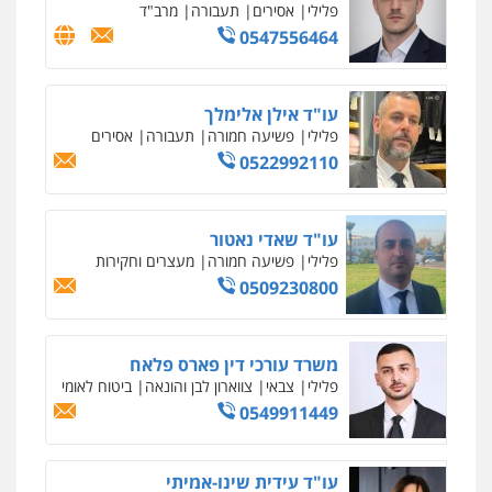
משרד עורכי דין פארס פלאח
פלילי
צבאי
צווארון לבן והונאה
ביטוח לאומי
0549911449
עו"ד עידית שינו-אמיתי
פלילי
עורכי דין לענייני אסירים
פשיעה
חמורה
מעצרים וחקירות
0507587013
עו"ד אביגדור פלדמן
פלילי
אסירים
צווארון לבן
זכויות אדם
אזרחי
0505345826
עו"ד יאיר בן סימון
פלילי
תעבורה
אזרחי
נזיקין
ביטוח
0505719060