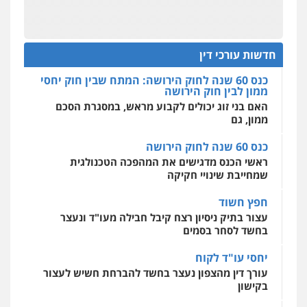
מהירות
הגנה
גיבוי
תמיכה
שירותים
מקצועיים לעורכי דין
כנס 60 שנה לחוק הירושה: המתח שבין חוק יחסי
עו"ד מוחמד סביחאת
ממון לבין חוק הירושה
פלילי
תעבורה
פשיעה כלכלית
האם בני זוג יכולים לקבוע מראש, במסגרת הסכם
חדשות עורכי דין
0525077716
ממון, גם
מרכז התחלה חדשה
אסירים
עבירות מין
שירותים מקצועיים
כנס 60 שנה לחוק הירושה
לעורכי דין
עו"ד יניב זוסמן
ראשי הכנס מדגישים את המהפכה הטכנולגית
0544500346
פלילי
כלכלי
פשיעה חמורה
מעצרים
שמחייבת שינויי חקיקה
וחקירות
0525199949
חפץ חשוד
מאיה בלום, עו"ס, טיפול ושיקום
עצור בתיק ניסיון רצח קיבל חבילה מעו"ד ונעצר
טיפול בהתמכרויות
שירותים מקצועיים
לעורכי דין
בחשד לסחר בסמים
עו"ד אמיר נאטור
0504062539
פלילי
פשיעה חמורה
צווארון לבן
מעצרים
יחסי עו"ד לקוח
0543326767
עורך דין מהצפון נעצר בחשד להברחת חשיש לעצור
עו"ד ד"ר אבי שקד
בקישון
עבירות כלכליות
הלבנת הון
חילוטים
עבירות פליליות
עו"ד פאדי זועבי
עו"ד ליאור קצב הורשע בבית-הדין המשמעתי
0544385337
בעיכוב כספים ופגיעה בכבוד המקצוע
פלילי
פשיעה חמורה
סמים
עורכי דין לענייני
אסירים
תעבורה
חודש בלבד לאחר שהופיע בכנס לשכת עורכי הדין,
קצב הורשע
0506984757
איתי חקירות – שירותים לעורכי דין