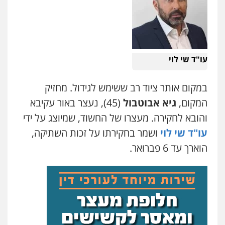
0525556970
משרד עורכי דין חן ברוך
פלילי
דיני תעבורה
מעצרים וחקירות
עו"ד שי לוי
0505078733
במקום אותר ציוד רב ששימש לגידול. מחזיק
עו"ד קארין לגטיוי
המקום,
גיא אבוטבול
(45), נעצר באור עקיבא
פלילי
פשיעה חמורה
מעצרים וחקירות
והובא לחקירה. מעצרו של החשוד, שמיוצג על ידי
0507446995
עו"ד שי לוי
ושמר בחקירתו על זכות השתיקה,
הוארך עד 6 פברואר.
עו"ד ירון גיגי
פלילי
צווארון לבן
מעצרים
הליכי הסגרה
0522249087
עו"ד רועי אטיאס
משפט פלילי
פשיעה חמורה
צווארון לבן