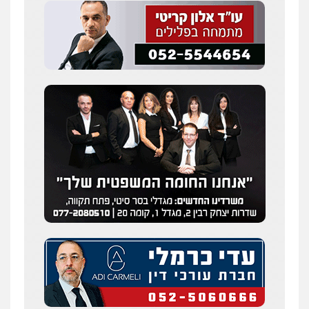
שחר לדובסקי, עו"ד
פלילי
מעצרים וחקירות
עבירות המתה
עורכי
דין לענייני אסירים
0507913332
עו"ד איהאב ג'לג'ולי