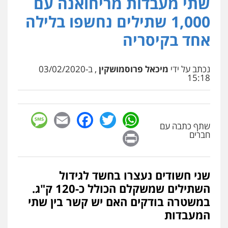
שתי מעבדות מריחואנה עם
1,000 שתילים נחשפו בלילה
גל דהן – משרד עורך דין פלילי
פלילי
פשיעה חמורה
סמים
מעצרים
אחד בקיסריה
וחקירות
0544723840
נכתב על ידי
מיכאל פרוסמושקין
, ב-03/02/2020
15:18
עו"ד ראוף נג'אר
פלילי
עורכי דין לענייני אסירים
מעצרים
סמים
רכוש
0548009246
sage
Facebook
Email
WhatsApp
Twitter
שתף כתבה עם
Print
חברים
עו"ד אלון ארז
פלילי
צבאי
סמים
אלימות במשפחה
צווארון
לבן
0507368203
שני חשודים נעצרו בחשד לגידול
השתילים שמשקלם הכולל כ-120 ק"ג.
שחר לדובסקי, עו"ד
במשטרה בודקים האם יש קשר בין שתי
פלילי
מעצרים וחקירות
עבירות המתה
עורכי
המעבדות
דין לענייני אסירים
0507913332