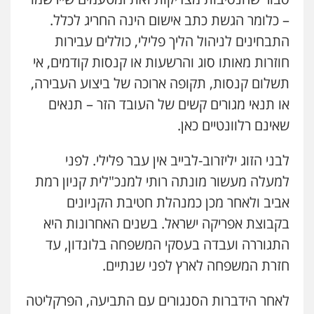
עו"ד שלומי שרון
– כלומר הגשת כתב אישום הינה החריג לכלל.
פלילי
צבאי
מעצרים וחקירות
0547342002
התבחינים לניהול הליך פלילי, כוללים עבירות
חוזרות מאותו סוג והרשעות או קנסות קודמים, אי
תשלום קנסות, תקופה ארוכה של ביצוע העבירה,
עו"ד אלון קריטי
פלילי
כלכלי
אלימות
סמים
מעצרים
או תנאי מגורים קשים של העובד הזר – תנאים
0525544654
שאינם רלוונטיים כאן.
לבני הזוג יליזרוב-לבייב אין עבר פלילי. לפני
עו"ד פיני פישלר
למעלה מעשור מונתה רותי למנכ"לית קניון רמת
פלילי
תעבורה
מח"ש
אזרחי
כלכלי
0505234000
אביב ולאחר מכן כמנהלת חטיבת הקניונים
בקבוצת אפריקה ישראל. בשנים האחרונות היא
התגוררה ועבדה בעסקי המשפחה בלונדון, עד
משרד עורכי דין טאי שרקי
פלילי
אסירים
תעבורה
מרב"ד
חזרת המשפחה לארץ לפני שנתיים.
0547556464
לאחר הידברות הסנגורים עם התביעה, הפרקליטה