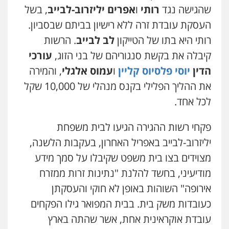
שהגישה נגד
רותי
ו
אפרים יליזרוב-לבייב
, בשל
עו"ד (רו"ח) יואב ציוני
העסקת עובדת זרה ללא רישיון בביתם שבסביון.
עבירות מס
הלבנת הון
שומות וערעורי מס
0505430819
רותי היא בתו של הטייקון
לב לבייב
. הרשות
קיבלה את בקשת סנגוריהם של בני הזוג,
עורכי
הדין
יוסי פלסיוס קליין
ו
עמוס אלגלי
, והמירה
עו"ד ירון גיגי
פלילי
צווארון לבן
מעצרים
הליכי הסגרה
את ההליך הפלילי בקנס מנהלי של 10,000 שקל
0522249087
לכל אחד.
פקחי רשות ההגירה הגיעו לבית משפחת
אברהם שהבזי – משרד עורכי דין
מיסים
כלכלי
פלילי
פשיעה כלכלית
הלבנת
יליזרוב-לבייב באפריל האחרון, בעקבות הלשנה,
הון
מצוידים בצו בית משפט שקיבלו על סמך מידע
0504456555
מודיעיני, בחשד להלנת "נתינות זרות ממזרח
אירופה" השוהות באופן לא חוקי והעסקתן
עו"ד דרוויש נאשף
פלילי
פשיעה חמורה
זכויות אדם
כעובדות משק בית. בבית המפואר גילו הפקחים
0527448141
עובדת אוקראינית אחת, אשר שהתה בארץ