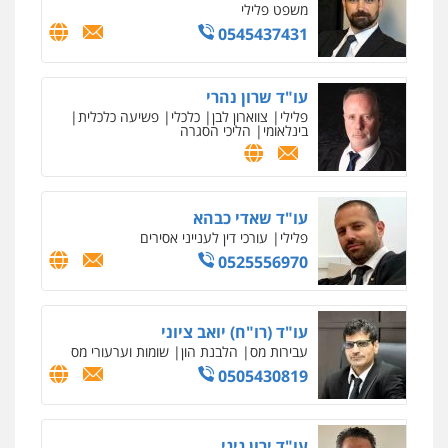
פלילי
כלכלי
מיסים
הלבנת הון
ייעוץ לעורכי
דין
0506216097
עו"ד תמיר סולומון
פלילי
כלכלי
מיסים
הלבנת הון
0528758840
עו"ד רן כהן רוכברגר
דיני צבא
פלילי
צווארון לבן
שחר מנדלמן, שלומציון גבאי מנדלמן
– משרד עורכי דין
פלילי
התמחות בייצוג בעבירות מין
0505522334
עו"ד אתנה אדרי