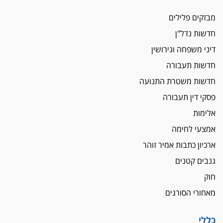
הגבלת שכר טרחה בייצוג נכי צה"ל ונפגעי פעולות
מבזקים פלילים
איבה
חדשות נדל"ן
איתות מירושלים
דיני משפחה וגירושין
יו"ר המחוז צ'צ'קס מכנס ישיבה להדחת
ממלא-מקומו, ועמית בכר שותק
חדשות תעבורה
מחאת הפרקליטים והסנגורים
חדשות משטרת התנועה
יצאו לשעה מבית המשפט ועמדו בחוץ לאות הזדהות
פסקי דין תעבורה
עם השופטים
אלימות
הביקורת חוגגת
אמצעי לחימה
מבקר לשכת עורכי הדין בתביעה נגד "איכות
השלטון" בעידן עמית בכר
ארכיון כתבות אמיר זוהר
נכנס לאינדקס
גנבים קטנים
עו"ד חגי בנימין חצה את הקווים, מפרקליטות ת"א
חוק
למשרד פרטי חדש
מאחורי הסורגים
לפני נקיטת צעדים
עורך דין נעצר בחשד לסחיטת ראש המועצה יאנוח
כללי
ג'ת