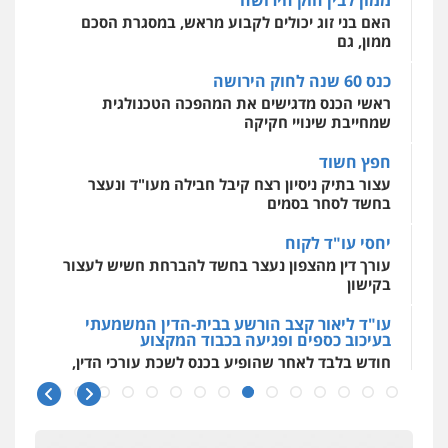
מאיה בלום, עו"ס, טיפול ושיקום
ראשי הכנס מדגישים את המהפכה הטכנולגית
טיפול בהתמכרויות
שירותים מקצועיים
שמחייבת שינויי חקיקה
לעורכי דין
0504062539
חפץ חשוד
עצור בתיק ניסיון רצח קיבל חבילה מעו"ד ונעצר
בחשד לסחר בסמים
עו"ד ד"ר אבי שקד
עבירות כלכליות
הלבנת הון
חילוטים
יחסי עו"ד לקוח
עבירות פליליות
עורך דין מהצפון נעצר בחשד להברחת חשיש לעצור
0544385337
בקישון
עו"ד ליאור קצב הורשע בבית-הדין המשמעתי
איתי חקירות – שירותים לעורכי דין
בעיכוב כספים ופגיעה בכבוד המקצוע
חקירות פרטיות
חקירות כלכליות
חקירות
חודש בלבד לאחר שהופיע בכנס לשכת עורכי הדין,
אישות
איתורים
קצב הורשע
0537865001
10 מיליון
ניר קידר – צלם
עורך-דין חשוד בהעלמת הכנסות והתחמקות ממס
רכישה
צילום עורכי דין
שירותים מקצועיים לעורכי
דין
קטינים בסביבה מנוכרת
0504578527
"ניכור הורי מכת מדינה": איך מתמודדים עם
ההשלכות ההרסניות של התופעה?