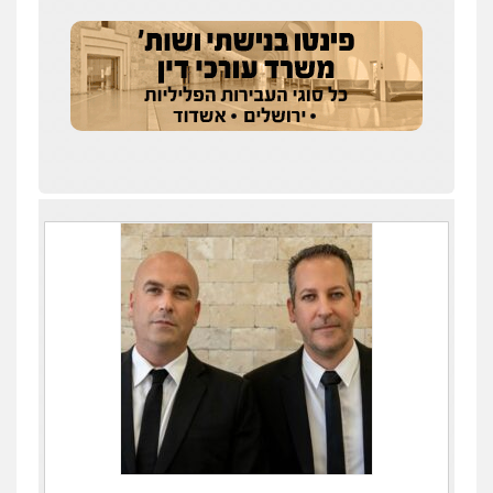
אילן כץ – משרד עורכי דין
משפט פלילי
ייצוג שוטרים וסוהרים
חיילים
ועדות חקירה
0546312410
עו"ד מאור שגב
פלילי
פשיעה חמורה
מעצרים וחקירות
0546680127
עו"ד שנהב אילון
פלילי
פשיעה חמורה
חקירות ומעצרים