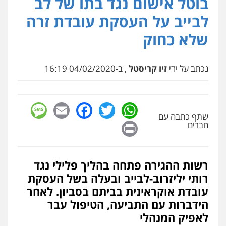
בוטל אישום נגד בתו של לב
עו"ד שנהב אילון
פלילי
פשיעה חמורה
חקירות ומעצרים
לבייב על העסקת עובדת זרה
נוער
עורכי דין לענייני אסירים
תעבורה
0549475678
שלא כחוק
עו"ד אורנת קמרון
נכתב על ידי
זיו קריסטל
, ב-04/02/2020 16:19
פלילי
תעבורה
עורכי דין לענייני אסירים
משפחה
נוער
0505417090
sage
Facebook
Email
WhatsApp
Twitter
שתף כתבה עם
עו"ד חמאדה מסרי
Print
חברים
תעבורה
0526631970
רשות ההגירה פתחה בהליך פלילי נגד
רותי יליזרוב-לבייב ובעלה בשל העסקת
שני אלגרבלי – משרד עורכי דין
עובדת אוקראינית בביתם בסביון. לאחר
פלילי
עורכי דין לענייני אסירים
תעבורה
0507120031
הידברות עם התביעה, הטיפול עבר
לאפיק המנהלי