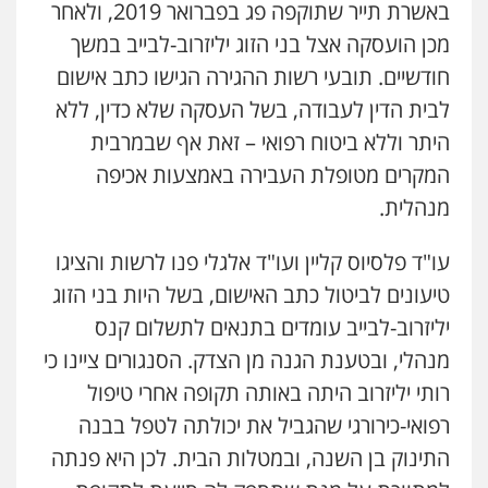
באשרת תייר שתוקפה פג בפברואר 2019, ולאחר
עו"ד שילה ענבר
מכן הועסקה אצל בני הזוג יליזרוב-לבייב במשך
פלילי
כלכלי
מיסים
הלבנת הון
ייעוץ לעורכי
דין
חודשיים. תובעי רשות ההגירה הגישו כתב אישום
0506216097
לבית הדין לעבודה, בשל העסקה שלא כדין, ללא
היתר וללא ביטוח רפואי – זאת אף שבמרבית
עו"ד תמיר סולומון
המקרים מטופלת העבירה באמצעות אכיפה
פלילי
כלכלי
מיסים
הלבנת הון
מנהלית.
0528758840
עו"ד פלסיוס קליין ועו"ד אלגלי פנו לרשות והציגו
עו"ד רן כהן רוכברגר
טיעונים לביטול כתב האישום, בשל היות בני הזוג
דיני צבא
פלילי
צווארון לבן
יליזרוב-לבייב עומדים בתנאים לתשלום קנס
מנהלי, ובטענת הגנה מן הצדק. הסנגורים ציינו כי
רותי יליזרוב היתה באותה תקופה אחרי טיפול
שחר מנדלמן, שלומציון גבאי מנדלמן
רפואי-כירורגי שהגביל את יכולתה לטפל בבנה
– משרד עורכי דין
פלילי
התמחות בייצוג בעבירות מין
התינוק בן השנה, ובמטלות הבית. לכן היא פנתה
0505522334