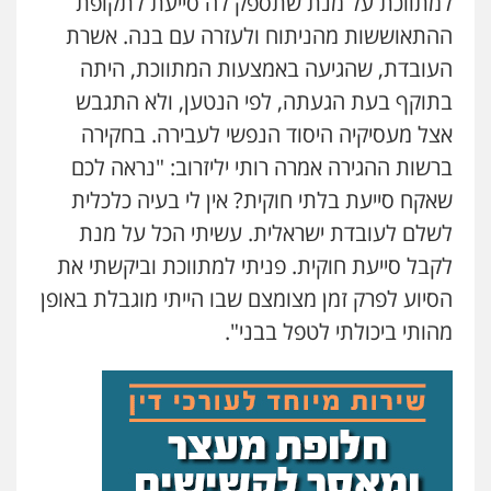
למתווכת על מנת שתספק לה סייעת לתקופת
ההתאוששות מהניתוח ולעזרה עם בנה. אשרת
עו"ד אתנה אדרי
העובדת, שהגיעה באמצעות המתווכת, היתה
פשיעה חמורה
כלכלי
פלילי
מעצרים
וחקירות
עורכי דין לענייני אסירים
בתוקף בעת הגעתה, לפי הנטען, ולא התגבש
0502181995
אצל מעסיקיה היסוד הנפשי לעבירה. בחקירה
ברשות ההגירה אמרה רותי יליזרוב: "נראה לכם
עו"ד עמית שלף
פלילי
פשיעה חמורה
עורכי דין לענייני
שאקח סייעת בלתי חוקית? אין לי בעיה כלכלית
אסירים
סמים
לשלם לעובדת ישראלית. עשיתי הכל על מנת
0542068898
לקבל סייעת חוקית. פניתי למתווכת וביקשתי את
אילן כץ – משרד עורכי דין
הסיוע לפרק זמן מצומצם שבו הייתי מוגבלת באופן
משפט פלילי
ייצוג שוטרים וסוהרים
חיילים
מהותי ביכולתי לטפל בבני".
ועדות חקירה
0546312410
עו"ד מאור שגב
פלילי
פשיעה חמורה
מעצרים וחקירות
0546680127