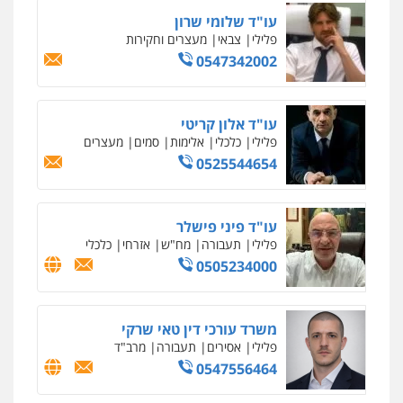
עו"ד שלומי שרון
פלילי
צבאי
מעצרים וחקירות
0547342002
עו"ד אלון קריטי
פלילי
כלכלי
אלימות
סמים
מעצרים
0525544654
עו"ד פיני פישלר
פלילי
תעבורה
מח"ש
אזרחי
כלכלי
0505234000
משרד עורכי דין טאי שרקי
פלילי
אסירים
תעבורה
מרב"ד
0547556464