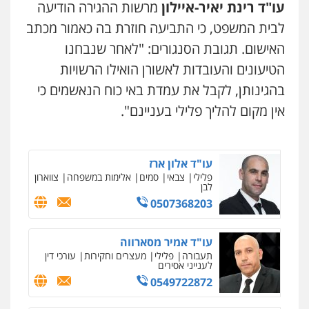
עו"ד רינת יאיר-איילון
מרשות ההגירה הודיעה
עו"ד יוסי חמצני
כלכלי
צווארון לבן
פשיעה כלכלית
עבירות
לבית המשפט, כי התביעה חוזרת בה כאמור מכתב
מס
הלבנת הון
0505471497
האישום. תגובת הסנגורים: "לאחר שנבחנו
הטיעונים והעובדות לאשורן הואילו הרשויות
עו"ד משה פלמור
בהגינותן, לקבל את עמדת באי כוח הנאשמים כי
פלילי
כלכלי
צווארון לבן
עורכי דין לענייני
אסירים
אין מקום להליך פלילי בעניינם".
0549732303
עו"ד אלון ארז
פלילי
צבאי
סמים
אלימות במשפחה
צווארון
לבן
0507368203
עו"ד אמיר מסארווה
תעבורה
פלילי
מעצרים וחקירות
עורכי דין
לענייני אסירים
0549722872