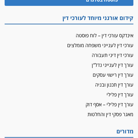
פיקטיביות בשם פלסטינים
על המידתיות
קידום אורגני מיוחד לעורכי דין
ביה"ד המשמעתי ביטל השעיה לצמיתות של
עורכת-דין שהביעה שמחה ב-7 באוקטובר
אינדקס עורכי דין – לוח פוסטה
אשם
עורכי דין לענייני משפחה מומלצים
עו"ד הלל בבייב הורשע בהונאת עשרות לקוחות,
עורכי דין דיני תעבורה
ההסדר: 7-9 שנות מאסר
עורך דין לענייני נדל"ן
דין ומקרקעין
עורך דין ברמת השרון נחקר בחשד למרמה בעסקת
עורך דין רישוי עסקים
נדל"ן
עורך דין תכנון ובניה
"אני מכינה 5-6 ג'וינטים ביום"
עורך דין פלילי
תובעת משטרתית פוטרה בחשד לעישון סמים
עורך דין פלילי – אסף דוק
שנחשף בפעילות בלשים בטלגרם
מאגר פסקי דין והחלטות
לא בכל יום
עו"ד שרון נהרי חיתן את בנו הבכור דניאל
מדורים
הכנסת אישרה