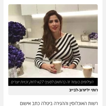
עו"ד רונן בנדל
משפט פלילי
פשיעה חמורה
פלילי
0524282442
קורל קרוז – עורך דין פלילי
משפט פלילי
0545437431
עו"ד שרון נהרי
פלילי
צווארון לבן
כלכלי
פשיעה כלכלית
בינלאומי
הליכי הסגרה
הצילומים בעמוד זה בהתאם לסעיף 27א לחוק זכויות יוצרים
עו"ד שאדי כבהא
רותי יליזרוב-לבייב
פלילי
עורכי דין לענייני אסירים
0525556970
רשות האוכלוסין וההגירה ביטלה כתב אישום