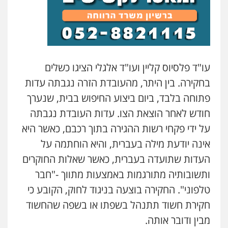
עו"ד שנהב אילון
פלילי
פשיעה חמורה
חקירות ומעצרים
נוער
עורכי דין לענייני אסירים
תעבורה
0549475678
עו"ד פלסיוס קליין ועו"ד אלגלי הציגו כשלים
בחקירה. בין היתר, מהעובדת הזרה נגבתה עדות
עו"ד אורנת קמרון
פלילי
תעבורה
עורכי דין לענייני אסירים
פתוחה בלבד, ביום ביצוע החיפוש בבית, שנערך
משפחה
נוער
0505417090
חודש לאחר הוצאת הצו. עדות העובדת נגבתה
על ידי פקחי רשות ההגירה בתוך רכבם, כאשר היא
אינה יודעת מילה בעברית, והיא הוחתמה על
עו"ד חמאדה מסרי
תעבורה
העדות שתועדה בעברית, כאשר שאלות החוקרים
0526631970
ותשובותיה מתורגמות באמצעות מתווך -"חבר
טלפוני". החקירה בוצעה בניגוד לחוק, הקובע כי
שני אלגרבלי – משרד עורכי דין
חקירת חשוד תתנהל בשפתו או בשפה שהחשוד
פלילי
עורכי דין לענייני אסירים
תעבורה
מבין ודובר אותה.
0507120031