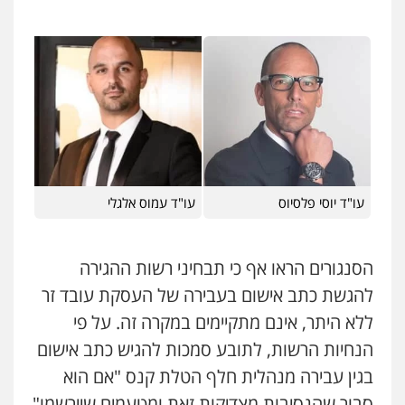
כלכלי
צווארון לבן
פשיעה כלכלית
עבירות
מס
הלבנת הון
0505471497
עו"ד משה פלמור
פלילי
כלכלי
צווארון לבן
עורכי דין לענייני
אסירים
0549732303
עו"ד אלון ארז
עו"ד יוסי פלסיוס
עו"ד עמוס אלגלי
פלילי
צבאי
סמים
אלימות במשפחה
צווארון
לבן
0507368203
הסנגורים הראו אף כי תבחיני רשות ההגירה
להגשת כתב אישום בעבירה של העסקת עובד זר
עו"ד אמיר מסארווה
ללא היתר, אינם מתקיימים במקרה זה. על פי
תעבורה
פלילי
מעצרים וחקירות
עורכי דין
לענייני אסירים
הנחיות הרשות, לתובע סמכות להגיש כתב אישום
0549722872
בגין עבירה מנהלית חלף הטלת קנס "אם הוא
סבור שהנסיבות מצדיקות זאת ומטעמים שיירשמו"