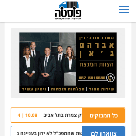
כל המבזקים
שוב: רימון בפארק צמרת בתל אביב
בחזרה לכוכב
10.08 | 11:44
צווארון לבן
ניצב שושן דורשת שהמפכ"ל לא ידון בעניינה בגלל קרבתו לתנ"