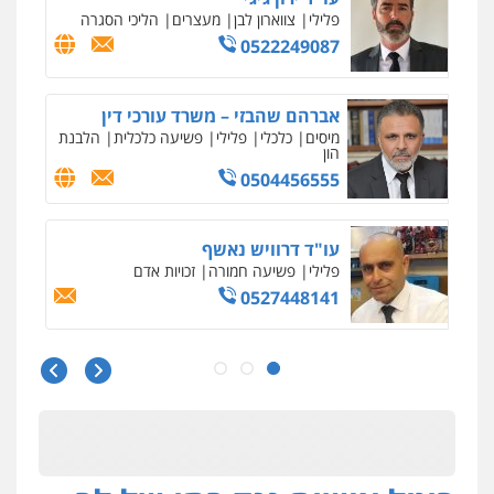
פשיעה חמורה
כלכלי
פלילי
מעצרים
וחקירות
עורכי דין לענייני אסירים
0502181995
עו"ד עמית שלף
פלילי
פשיעה חמורה
עורכי דין לענייני
אסירים
סמים
0542068898
אילן כץ – משרד עורכי דין
משפט פלילי
ייצוג שוטרים וסוהרים
חיילים
ועדות חקירה
0546312410
עו"ד מאור שגב
פלילי
פשיעה חמורה
מעצרים וחקירות
0546680127