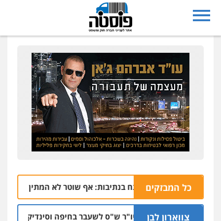
כל המבזקים
הרצח בנתיבות: אף שוטר לא המתין בנתב"ג לזכריה 
06.08 | 15
צווארון לבן
כתב אישום: יו"ר ש"ס לשעבר בחיפה וסינדיקאט ההלוואות ש