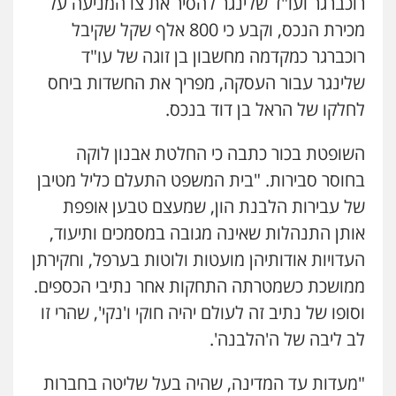
רוכברגר ועו"ד שלינגר להסיר את צו המניעה על
מכירת הנכס, וקבע כי 800 אלף שקל שקיבל
רוכברגר כמקדמה מחשבון בן זוגה של עו"ד
שלינגר עבור העסקה, מפריך את החשדות ביחס
לחלקו של הראל בן דוד בנכס.
השופטת בכור כתבה כי החלטת אבנון לוקה
בחוסר סבירות. "בית המשפט התעלם כליל מטיבן
של עבירות הלבנת הון, שמעצם טבען אופפת
אותן התנהלות שאינה מגובה במסמכים ותיעוד,
העדויות אודותיהן מועטות ולוטות בערפל, וחקירתן
ממושכת כשמטרתה התחקות אחר נתיבי הכספים.
וסופו של נתיב זה לעולם יהיה חוקי ו'נקי', שהרי זו
לב ליבה של ה'הלבנה'.
"מעדות עד המדינה, שהיה בעל שליטה בחברות