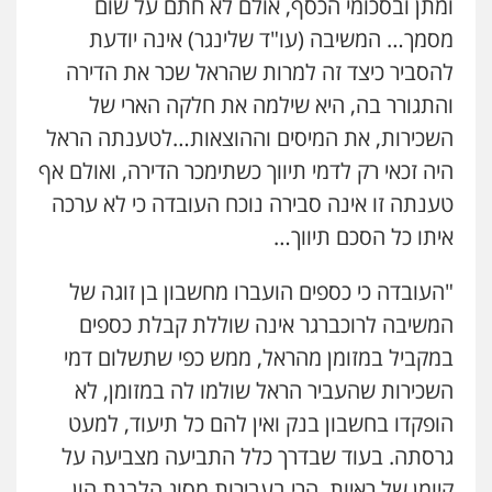
ומתן ובסכומי הכסף, אולם לא חתם על שום
מסמך… המשיבה (עו"ד שלינגר) אינה יודעת
להסביר כיצד זה למרות שהראל שכר את הדירה
והתגורר בה, היא שילמה את חלקה הארי של
השכירות, את המיסים וההוצאות…לטענתה הראל
היה זכאי רק לדמי תיווך כשתימכר הדירה, ואולם אף
טענתה זו אינה סבירה נוכח העובדה כי לא ערכה
איתו כל הסכם תיווך…
"העובדה כי כספים הועברו מחשבון בן זוגה של
המשיבה לרוכברגר אינה שוללת קבלת כספים
במקביל במזומן מהראל, ממש כפי שתשלום דמי
השכירות שהעביר הראל שולמו לה במזומן, לא
הופקדו בחשבון בנק ואין להם כל תיעוד, למעט
גרסתה. בעוד שבדרך כלל התביעה מצביעה על
קיומן של ראיות, הרי בעבירות מסוג הלבנת הון,