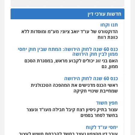
מחוז מרכז לפני הכנסת
0522508109
כנס תביעות ייצוגיות: הדילמה בין זכויות צרכנים
להגנה על עסקים קטנים
חדשות עורכי דין
אחסון אתרים
תנו וקחו
מהירות
הגנה
גיבוי
תמיכה
שירותים
מקצועיים לעורכי דין
הדוקטורט של עו"ד יואב ציוני: מע"מ ומוסדות ללא
כוונת רווח
כנס 60 שנה לחוק הירושה: המתח שבין חוק יחסי
ממון לבין חוק הירושה
מרכז התחלה חדשה
האם בני זוג יכולים לקבוע מראש, במסגרת הסכם
אסירים
עבירות מין
שירותים מקצועיים
לעורכי דין
ממון, גם
0544500346
כנס 60 שנה לחוק הירושה
ראשי הכנס מדגישים את המהפכה הטכנולגית
שמחייבת שינויי חקיקה
חפץ חשוד
עצור בתיק ניסיון רצח קיבל חבילה מעו"ד ונעצר
בחשד לסחר בסמים
יחסי עו"ד לקוח
עורך דין מהצפון נעצר בחשד להברחת חשיש לעצור