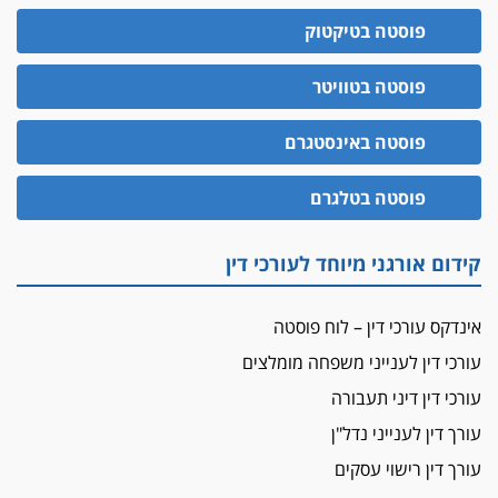
משרות אמון
פוסטה בטיקטוק
יו"ר מחוז ת"א משבץ עובדות שלו למינוי דייני בית
הדין למשמעת
פוסטה בטוויטר
האופנוע חזר הביתה
פוסטה באינסטגרם
עו"ד גיל פרידמן והרפתקאות אופנוע השטח שלו
הזכות לטנף
פוסטה בטלגרם
זוכה עורך-דין שהשווה את ברק לסינוואר ואת
"הבמות של קפלן" לחמאס
קידום אורגני מיוחד לעורכי דין
מאסר לעורך הדין
מאסר בפועל לעו"ד מהצפון שהגיש תביעות
אינדקס עורכי דין – לוח פוסטה
פיקטיביות בשם פלסטינים
עורכי דין לענייני משפחה מומלצים
על המידתיות
ביה"ד המשמעתי ביטל השעיה לצמיתות של
עורכי דין דיני תעבורה
עורכת-דין שהביעה שמחה ב-7 באוקטובר
עורך דין לענייני נדל"ן
אשם
עורך דין רישוי עסקים
עו"ד הלל בבייב הורשע בהונאת עשרות לקוחות,