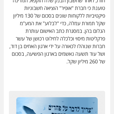
חזרו, לאחר שחשבון הבנק שלה הוקפא. המדינה
טוענת כי חברת "אופיר" הוציאה חשבוניות
מאיה בלום, עו"ס, טיפול ושיקום
פיקטיביות ללקוחות שונים בסכום של 130 מיליון
טיפול בהתמכרויות
שירותים מקצועיים
לעורכי דין
שקל תמורת עמלה, כדי "לבלוע" את המע"מ
0504062539
הגלום בהן. במסגרת כתב האישום עותרת
פרקליטות מיסוי וכלכלה לחילוט רכושן של עשר
עו"ד ד"ר אבי שקד
חברות שנוהלו לכאורה על ידי ארגון האחים בן דוד,
עבירות כלכליות
הלבנת הון
חילוטים
עבירות פליליות
ושל עוד תשעה נאשמים בארגון הפשיעה, בסכום
0544385337
של 260 מיליון שקל.
איתי חקירות – שירותים לעורכי דין
חקירות פרטיות
חקירות כלכליות
חקירות
אישות
איתורים
0537865001
איומים כתובים
תושב סכנין חשוד ששלח הודעות מאיימות לעורך דין
ניר קידר – צלם
מקומי
צילום עורכי דין
שירותים מקצועיים לעורכי
דין
אבי שקד מונה
0504578527