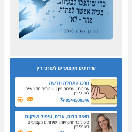
כחבר ועדת איסור הלבנת הון בלשכת עורכי הדין
רונן הלל – מוניטין
194 עורכי הדין החדשים
מחיקת כתבות מגוגל ודחיקת אזכורים
אחרי המלחמה: הוסמכו בירושלים עורכות ועורכי
שליליים
שירותים מקצועיים לעורכי דין
הדין החדשים
0522508109
עסקה חמה
מפקח במס הכנסה ועורך-דין חשודים בהצהרה כוזבת
אחסון אתרים
על עסקת נדל"ן בצפון
מהירות
הגנה
גיבוי
תמיכה
שירותים
מקצועיים לעורכי דין
סקס בכל מחיר
שירותים מקצועיים לעורכי דין
כתב האישום נגד עו"ד עידן דביר: האונס והמחירון
לאקטים מיניים
מרכז התחלה חדשה
כתב אישום: יו"ר ש"ס לשעבר בחיפה וסינדיקאט
אסירים
עבירות מין
שירותים מקצועיים
ההלוואות של משפחת הרינג
לעורכי דין
הפרקליטות: הרב נתנאל חייק ואביו הרב אריה חייק
0544500346
שמשו אנשי
החשוד ברצח עו"ד ארבל פלדמן טען לרקע נפשי
מאיה בלום, עו"ס, טיפול ושיקום
ושתק בחקירתו
טיפול בהתמכרויות
שירותים מקצועיים
לעורכי דין
בבית המשפט התברר כי לחשוד, אחמד אלרג'וב