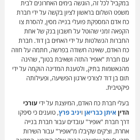
במקביל לכל זה, הוגשה בימים האחרונים לבית
משפט השלום בראשון לציון בקשה על ידי חברת
ניר קידר – צלם
צילום עורכי דין
שירותים מקצועיים לעורכי
כח אדם המספקת פועלי בנייה מסין, להסרת צו
דין
0504578527
הקפאה זמני שהוטל על חשבון בנק של אחת
החברות הנשלטות על ידי האחים בן דוד. חברת
רונן הלל – מוניטין
כח האדם, שאינה חשודה בפרשה, חתמה על חוזה
מחיקת כתבות מגוגל ודחיקת אזכורים
שליליים
שירותים מקצועיים לעורכי דין
עם חברת "אופיר התזה ושאיבת בטון", שהינה
0522508109
מהנאשמות בתיק, ולטענת המדינה הוקמה על ידי
תום בן דוד לצורכי ארגון הפשיעה, ופעילותה
אחסון אתרים
פיקטיבית.
מהירות
הגנה
גיבוי
תמיכה
שירותים
מקצועיים לעורכי דין
בעלי חברת כח האדם, המיוצגת על ידי
עורכי
הדין
איתן כבריאן
ו
יניב פרץ
, טוענים כי סיפקו
מרכז התחלה חדשה
דרך חברת "אופיר" עובדים עבור חברת בנייה
אסירים
עבירות מין
שירותים מקצועיים
לעורכי דין
אחרת, וצ'קים שקיבלו מ"אופיר" עבור השירות
0544500346