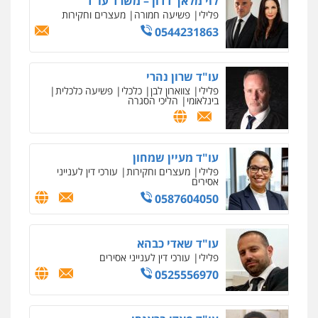
לוי מלאך דדון – משרד עו"ד
פלילי
פשיעה חמורה
מעצרים וחקירות
0544231863
עו"ד שרון נהרי
פלילי
צווארון לבן
כלכלי
פשיעה כלכלית
בינלאומי
הליכי הסגרה
עו"ד מעיין שמחון
פלילי
מעצרים וחקירות
עורכי דין לענייני
אסירים
0587604050
עו"ד שאדי כבהא
פלילי
עורכי דין לענייני אסירים
0525556970