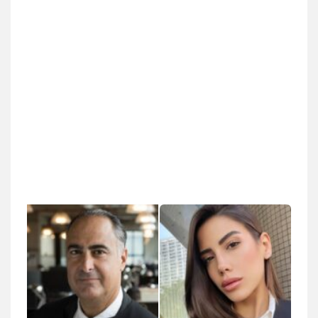
0507120031
עו"ד אייל אביטל
פלילי
פשיעה חמורה
מעצרים וחקירות
0544712201
עו"ד רונן בנדל
משפט פלילי
פשיעה חמורה
פלילי
0524282442
כבריאן, מזר – משרד עורכי דין
פלילי
מעצרים וחקירות
0543986802
מנשה, אלמוג – עורכי דין
פלילי
עבירות תנועה
צווארון לבן
תעבורה