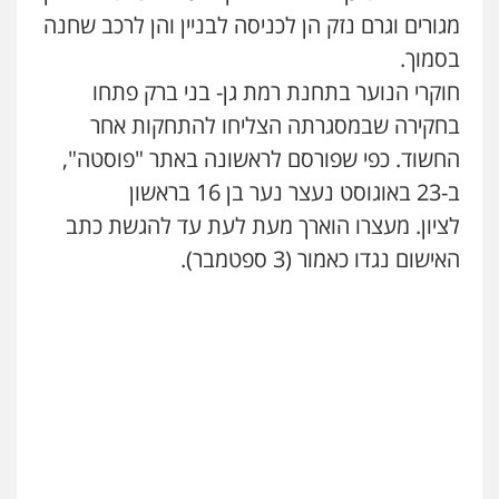
מגורים וגרם נזק הן לכניסה לבניין והן לרכב שחנה
בסמוך.
חוקרי הנוער בתחנת רמת גן- בני ברק פתחו
בחקירה שבמסגרתה הצליחו להתחקות אחר
החשוד. כפי שפורסם לראשונה באתר "פוסטה",
ב-23 באוגוסט נעצר נער בן 16 בראשון
לציון. מעצרו הוארך מעת לעת עד להגשת כתב
האישום נגדו כאמור (3 ספטמבר).
שני אלגרבלי – משרד עורכי דין
פלילי
עורכי דין לענייני אסירים
תעבורה