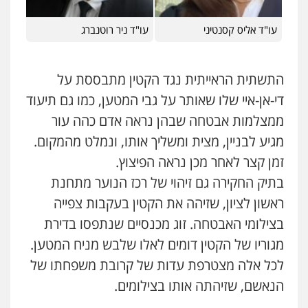
עורכי דין לענייני אסירים
מעצרים וחקירות
0546470989
עו"ד אליס קסנטיני
עו"ד ניר רוטנברג
עו"ד אבי כהן
פלילי
פשיעה חמורה
קטינים
אלימות
התשתית הראייתית נגד הקטין מתבססת על
סמים
עבירות מין
די-אן-איי שלו שאותר על גבי המטען, כמו גם תיעוד
0523647066
ממצלמות אבטחה שבהן נראה אדם כהה עור
מגיע לבניין, מצית ומשליך אותו, ונמלט מהמקום.
ויקי שמואל – משרד עו"ד
זמן קצר לאחר מכן נראה הפיצוץ.
פלילי
משפט פלילי
0528959600
בתיק החקירה גם זיהוי של רכז הנוער מתחנת
ראשון לציון, שזיהה את הקטין בעקבות צפייה
בצילומי האבטחה. זוג מכנסיים שנתפסו בדירת
קורל קרוז – עורך דין פלילי
משפט פלילי
מגוריו של הקטין דומים לאלו שלבש מניח המטען.
0545437431
לכל אלה מצטרפת עדות של קרובת משפחתו של
הנאשם, שזיהתה אותו בצילומים.
עו"ד עלי סעדי