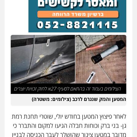
עו"ד אלון קריטי
פלילי
כלכלי
אלימות
סמים
מעצרים
0525544654
עו"ד זוהר ארבל
פלילי
פשיעה חמורה
מעצרים וחקירות
קטינים
0538788878
הצילומים בעמוד זה בהתאם לסעיף 27א לחוק זכויות יוצרים
המטען והנזק שנגרם לרכב (צילומים: משטרה)
לאחר פיצוץ המטען בחודש יולי, שוטרי תחנת רמת
גן- בני ברק וכוחות חבלה הגיעו למקום והתברר כי
מדובר במטען צינור שהושלך לעבר הכניסה לבניין