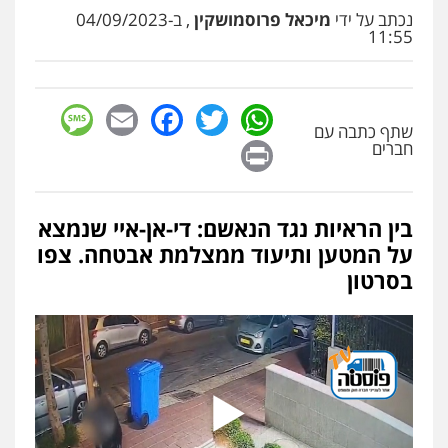
פלילי
פשיעה חמורה
מעצרים וחקירות
נכתב על ידי
מיכאל פרוסמושקין
, ב-04/09/2023
קטינים
11:55
0538788878
sage
Facebook
Email
WhatsApp
Twitter
עו"ד שלי גורביץ – לוי
שתף כתבה עם
משפט פלילי
פשיעה חמורה
מעצרים
Print
וחקירות
צבאי
תעבורה
חברים
0544218336
בין הראיות נגד הנאשם: די-אן-איי שנמצא
משרד עורכי דין חן ברוך
על המטען ותיעוד ממצלמת אבטחה. צפו
פלילי
דיני תעבורה
מעצרים וחקירות
בסרטון
0505078733
משרד עורכי דין טאי שרקי
פלילי
אסירים
תעבורה
מרב"ד
0547556464