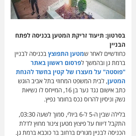
עו"ד אילן אלימלך
פלילי
פשיעה חמורה
תעבורה
אסירים
0522992110
בסרטון: תיעוד זריקת המטען בכניסה לפתח
עו"ד שאדי נאטור
הבניין
פלילי
פשיעה חמורה
מעצרים וחקירות
0509230800
כחודשיים לאחר ש
מטען התפוצץ
בכניסה לבניין
ברמת גן ובהמשך ל
פרסום ראשון באתר
"פוסטה" על מעצרו של קטין בחשד להנחת
גיל דביר – משרד עורכי דין
פלילי
פשיעה כלכלית
צווארון לבן
המטען
, לבית המשפט המחוזי בתל אביב הוגש
0506217771
כתב אישום נגד נער בן 16, המייחס לו נשיאת
נשק וניסיון להרוס נכס בחומר נפיץ.
סלימאן אבו שעירה – משרד עורכי דין
בלילה שבין ה-5 ל-6 ביולי, סמוך לשעה 03:30,
פלילי
בטחוני
צבאי
נזיקין
0547780927
התקבל דיווח על פיצוץ מטען צינור מחוץ לדלת
הכניסה לבניין מגורים ברחוב בר כוכבא ברמת גן.