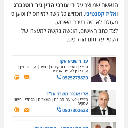
פלילי
פשיעה חמורה
ליווי וייצוג בחקירות
הנאשם שמיוצג על ידי
עורכי הדין ניר רוטנברג
ומעצרים
0508824984
ו
אליז קסנטיני
, הכחיש כל קשר למיוחס לו וטען כי
מעולם לא היה בזירת האירוע.
עו"ד תומר בנישתי
לצד כתב האישום, הוגשה בקשה למעצרו של
פלילי
מעצרים וחקירות
צווארון לבן
פשיעה
חמורה
הקטין עד תום ההליכים.
0546657865
עו"ד שגיא אקו
פלילי
מעצרים וחקירות
סמים
עבירות מין
עורכי דין לענייני אסירים
0525279829
אלי אונגר משרד עו"ד
פלילי
פשיעה חמורה
מעצרים
מנהלי
רישוי
עסקים
0507302623