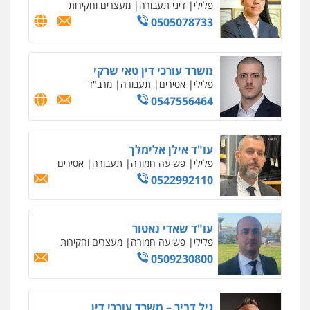
פלילי
פשיעה חמורה
סמים
מעצרים
וחקירות
0544723840
עו"ד ראוף נג'אר
פלילי
עורכי דין לענייני אסירים
מעצרים
סמים
רכוש
0548009246
עדי כרמלי – חברת עו"ד
פלילי
כלכלי
עורכי דין לענייני אסירים
0525060666
גיא זהבי משרד עורכי דין
פלילי
משפחה
503456449
עו"ד איהאב ג'לג'ולי