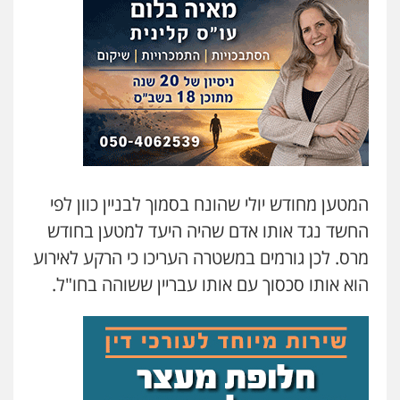
גיא זהבי משרד עורכי דין
פלילי
משפחה
503456449
עו"ד איהאב ג'לג'ולי
פלילי
מעצרים וחקירות
עורכי דין לענייני
אסירים
0505216700
המטען מחודש יולי שהונח בסמוך לבניין כוון לפי
אייל בן שושן, עורך דין פלילי
החשד נגד אותו אדם שהיה היעד למטען בחודש
פלילי
מעצרים וחקירות
פשיעה חמורה
נוער
רישום פלילי
מרס. לכן גורמים במשטרה העריכו כי הרקע לאירוע
0522763105
הוא אותו סכסוך עם אותו עבריין ששוהה בחו"ל.
עו"ד שלומי שרון
פלילי
צבאי
מעצרים וחקירות
0547342002