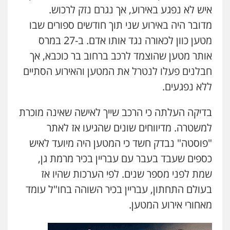
עו"ד אסף גונן
איש לא נפגע באירוע, אך נגרם נזק לרכוש.
פלילי
פשע חמור
תעבורה
צבא
מעצרים
מדובר היה באירוע שני תוך חודשים ספורים שבו
וחקירות
0542255161
מטען כוון לכאורה נגד אותו אדם. ב-27 במרס
אותר מטען שהוצמד לרכב ברחוב בר כוכבא, אך
גל דהן – משרד עורך דין פלילי
חבלנים פעלו לנטרל את המטען והאירוע הסתיים
פלילי
פשיעה חמורה
סמים
מעצרים
וחקירות
ללא נפגעים.
0544723840
בדיקה העלתה כי הרכב שייך לאישה שאינה מוכרת
עו"ד ראוף נג'אר
למשטרה. מדיווחים שונים שהגיעו אז לאתר
פלילי
עורכי דין לענייני אסירים
מעצרים
סמים
רכוש
"פוסטה" נבדק חשד כי המטען היה מיועד לאיש
0548009246
כספים שעבד בעבר עם עבריין בכיר מרמת גן,
שמת לפני מספר שנים. לפי הערכות שהיו אז
עדי כרמלי – חברת עו"ד
בעולם התחתון, עבריין בכיר השוהה בחו"ל עומד
פלילי
כלכלי
עורכי דין לענייני אסירים
מאחורי אירוע המטען.
0525060666