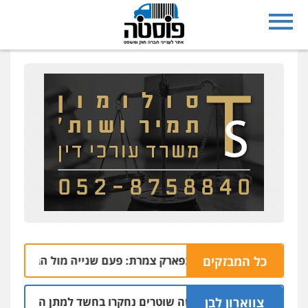
כל המבזקים
רימונים בפארק צמרת: פעם שנייה מול הבניין בו מתגורר 
06
צווארון לבן
שלושה שוטרים נחקרו בחשד למתן הקלות למועדון 
05.08 | 16