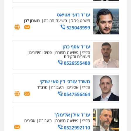
עו"ד אילן אלימלך
פלילי
פשיעה חמורה
תעבורה
אסירים
0522992110
עו"ד שאדי נאטור
פלילי
פשיעה חמורה
מעצרים וחקירות
0509230800
משרד עורכי דין פארס פלאח
פלילי
צבאי
צווארון לבן והונאה
ביטוח לאומי
0549911449
עו"ד עידית שינו-אמיתי
פלילי
עורכי דין לענייני אסירים
פשיעה
חמורה
מעצרים וחקירות
עו"ד דותן דניאלי
0507587013
פלילי
פשיעה חמורה
צווארון לבן
פשיעה
כלכלית
עורכי דין לענייני אסירים
נוער