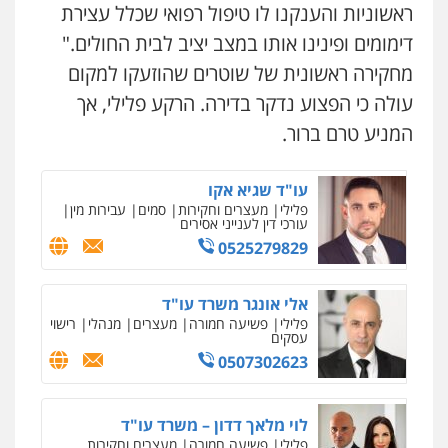
ראשוניות והענקנו לו טיפול רפואי שכלל עצירת
0508824984
עו"ד אלון ארז
דימומים ופינינו אותו במצב יציב לבית החולים."
פלילי
צבאי
סמים
אלימות במשפחה
צווארון
לבן
מחקירה ראשונית של שוטרים שהוזעקו למקום
עו"ד שגיא אקו
0507368203
פלילי
מעצרים וחקירות
סמים
עבירות מין
עולה כי הפצוע נדקר בדירה. הרקע פלילי, אך
עורכי דין לענייני אסירים
המניע טרם ברור.
0525279829
שחר לדובסקי, עו"ד
פלילי
מעצרים וחקירות
עבירות המתה
עורכי
דין לענייני אסירים
אלי אונגר משרד עו"ד
0507913332
פלילי
פשיעה חמורה
מעצרים
מנהלי
רישוי
עסקים
0507302623
עו"ד איהאב ג'לג'ולי
ניר קידר – צלם
פלילי
מעצרים וחקירות
עורכי דין לענייני
צילום עורכי דין
שירותים מקצועיים לעורכי
אסירים
דין
0505216700
לוי מלאך דדון – משרד עו"ד
0504578527
פלילי
פשיעה חמורה
מעצרים וחקירות
0544231863
עו"ד שלומי שרון
רונן הלל – מוניטין
פלילי
צבאי
מעצרים וחקירות
מחיקת כתבות מגוגל ודחיקת אזכורים
שליליים
שירותים מקצועיים לעורכי דין
0547342002
עו"ד אלינור טל
0522508109
עבירות פליליות
משפט מנהלי
עתירות