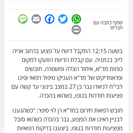
0544712201
סלימאן אבו שעירה – משרד עורכי דין
פלילי
בטחוני
צבאי
נזיקין
sage
Facebook
Email
WhatsApp
Twitter
0547780927
עו"ד בועז קניג
שתף כתבה עם
Print
חברים
פלילי
משפחה
כלכלי
צבאי
0507003001
עו"ד אסף גונן
פלילי
פשע חמור
תעבורה
צבא
מעצרים
וחקירות
בשעה 12:15 התקבל דיווח על פצוע ברחוב אריה
0542255161
ויקי שמואל – משרד עו"ד
לייב בנתניה. עם קבלת הדיווח הוזעקו למקום
פלילי
משפט פלילי
כוחות מד"א, איחוד הצלה ומשטרה. חובשים
0528959600
גל דהן – משרד עורך דין פלילי
ופראמדיקים של מד"א העניקו טיפול רפואי ופינו
פלילי
פשיעה חמורה
סמים
מעצרים
וחקירות
לבי"ח לניאדו גבר בן 27 במצב בינוני עד קשה עם
0544723840
קורל קרוז – עורך דין פלילי
פציעות חודרות בגופו, כשהוא בהכרה.
משפט פלילי
0545437431
עו"ד ראוף נג'אר
חובש רפואת חירום במד"א רן לוי סיפר: "כשהגענו
פלילי
עורכי דין לענייני אסירים
מעצרים
סמים
רכוש
לבניין ראינו את הפצוע, גבר בהכרה כשהוא סובל
עו"ד עלי סעדי
0548009246
מפציעות חודרות בגופו. ביצענו בדיקות רפואיות
פלילי
פשיעה חמורה
ליווי וייצוג בחקירות
ומעצרים