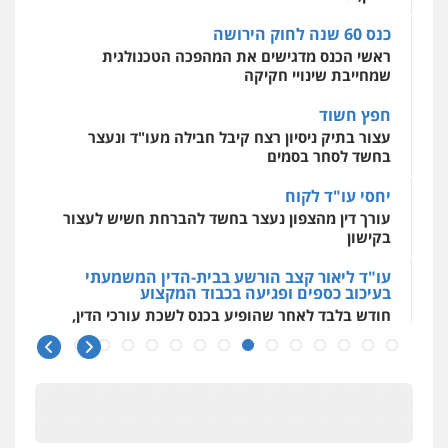
0507587013
עו"ד אמיר נאטור
0544500346
פלילי
פשיעה חמורה
צווארון לבן
מעצרים
כנס 60 שנה לחוק הירושה
0543326767
ראשי הכנס מדגישים את המהפכה הטכנולגית
עו"ד אביגדור פלדמן
שמחייבת שינויי חקיקה
פלילי
אסירים
צווארון לבן
זכויות אדם
אזרחי
0505345826
חפץ חשוד
עו"ד פאדי זועבי
פלילי
פשיעה חמורה
סמים
עורכי דין לענייני
עצור בתיק ניסיון רצח קיבל חבילה מעו"ד ונעצר
אסירים
תעבורה
בחשד לסחר בסמים
0506984757
עו"ד יאיר בן סימון
יחסי עו"ד לקוח
פלילי
תעבורה
אזרחי
נזיקין
ביטוח
עורך דין מהצפון נעצר בחשד להברחת חשיש לעצור
0505719060
עו"ד אתנה אדרי
בקישון
פשיעה חמורה
כלכלי
פלילי
מעצרים
וחקירות
עורכי דין לענייני אסירים
עו"ד ליאור קצב הורשע בבית-הדין המשמעתי
0502181995
בעיכוב כספים ופגיעה בכבוד המקצוע
עו"ד נס בן נתן
חודש בלבד לאחר שהופיע בכנס לשכת עורכי הדין,
פלילי
כלכלי
פשיעה חמורה
נוער
קצב הורשע
0505555110
עו"ד גיורא זילברשטיין
פלילי
פשיעה חמורה
מעצרים וחקירות
10 מיליון
0505212444
עורך-דין חשוד בהעלמת הכנסות והתחמקות ממס
עו"ד משה פלמור
רכישה
פלילי
כלכלי
צווארון לבן
עורכי דין לענייני
אסירים