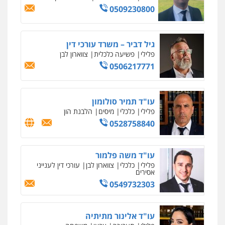
0509230800
גיל דביר – משרד עורכי דין
פלילי
פשיעה כלכלית
צווארון לבן
0506217771
עו"ד תמיר סולומון
פלילי
כלכלי
מיסים
הלבנת הון
0528758840
עו"ד משה פלמור
פלילי
כלכלי
צווארון לבן
עורכי דין לענייני
אסירים
0549732303
עו"ד אלינור מתיתיה