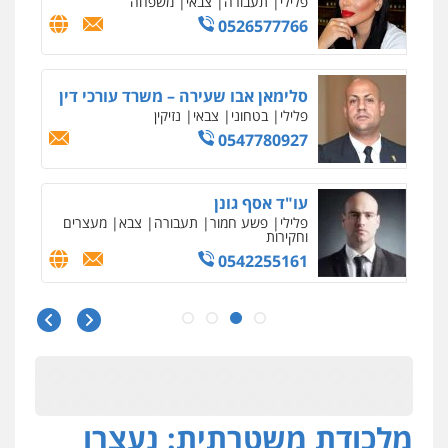
פלילי
תעבורה
צבאי
משפחה
0526577766
סלימאן אבו שעירה – משרד עורכי דין
פלילי
בטחוני
צבאי
נזיקין
0547780927
עו"ד אסף גונן
פלילי
פשע חמור
תעבורה
צבא
מעצרים
וחקירות
0542255161
גל דהן – משרד עורך דין פלילי
פלילי
פשיעה חמורה
סמים
מעצרים
וחקירות
0544723840
מלכודת משטרתית: נעצרו
עו"ד ראוף נג'אר