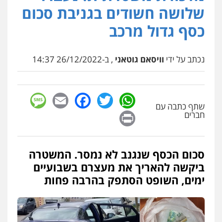
פלילי
עורכי דין לענייני אסירים
מעצרים
שלושה חשודים בגניבת סכום
סמים
רכוש
0548009246
כסף גדול מרכב
דוד אפרים משרד עורכי דין
נכתב על ידי
וויסאם גוטאני
, ב-26/12/2022 14:37
פלילי
צווארון לבן
מס הכנסה
מע"מ
0506209859
sage
Facebook
Email
WhatsApp
Twitter
שתף כתבה עם
עדי כרמלי – חברת עו"ד
Print
חברים
פלילי
כלכלי
עורכי דין לענייני אסירים
0525060666
סכום הכסף שנגנב לא נמסר. המשטרה
גיא זהבי משרד עורכי דין
ביקשה להאריך את מעצרם בשבועיים
פלילי
משפחה
ימים, השופט הסתפק בהרבה פחות
503456449
עו"ד איהאב ג'לג'ולי