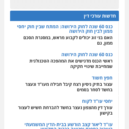
חליל ביאדי – משרד עורכי דין
תנו וקחו
פלילי
דיני תעבורה
מעצרים וחקירות
הדוקטורט של עו"ד יואב ציוני: מע"מ ומוסדות ללא
אחסון אתרים
פשיעה חמורה
אסירים
כוונת רווח
חדשות עורכי דין
מהירות
הגנה
גיבוי
תמיכה
שירותים
0509636895
מקצועיים לעורכי דין
כנס 60 שנה לחוק הירושה: המתח שבין חוק יחסי
ממון לבין חוק הירושה
עו"ד איהאב זבידאת
האם בני זוג יכולים לקבוע מראש, במסגרת הסכם
פלילי
פשיעה חמורה
ארגוני פשע
עבירות
ממון, גם
מרכז התחלה חדשה
המתה
עבירות מין
אסירים
עבירות מין
שירותים מקצועיים
0509930581
לעורכי דין
כנס 60 שנה לחוק הירושה
0544500346
ראשי הכנס מדגישים את המהפכה הטכנולגית
שמחייבת שינויי חקיקה
עו"ד יפעת שוורץ סיל
פלילי
תעבורה
חפץ חשוד
0523379525
עצור בתיק ניסיון רצח קיבל חבילה מעו"ד ונעצר
בחשד לסחר בסמים
עו"ד אליה חן ברק
יחסי עו"ד לקוח
פלילי
פשיעה חמורה
ליווי וייצוג בחקירות
עורך דין מהצפון נעצר בחשד להברחת חשיש לעצור
ומעצרים
אסירים
נוער
בקישון
0525914163
עו"ד ליאור קצב הורשע בבית-הדין המשמעתי
בעיכוב כספים ופגיעה בכבוד המקצוע