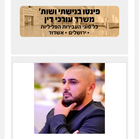
עדי כרמלי – חברת עו"ד
פלילי
כלכלי
עורכי דין לענייני אסירים
0525060666
גיא זהבי משרד עורכי דין
פלילי
משפחה
503456449
עו"ד איהאב ג'לג'ולי
פלילי
מעצרים וחקירות
עורכי דין לענייני
אסירים