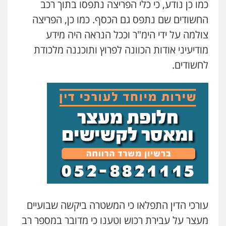
כמו כן נודע, כי כלי הפריצה נתפסו בתוך רכב
עו"ד שאדי נאטור
החשודים שם נתפס גם הכסף. כמו כן, הפריצה
פלילי
פשיעה חמורה
מעצרים וחקירות
צולמה על ידי הימ"ר וככל הנראה היה מידע
0509230800
מודיעיני אודות הכוונה לפרוץ ותוכננה מלכודת
לחשודים.
גיל דביר – משרד עורכי דין
פלילי
פשיעה כלכלית
צווארון לבן
0506217771
עו"ד תמיר סולומון
פלילי
כלכלי
מיסים
הלבנת הון
0528758840
עו"ד משה פלמור
פלילי
כלכלי
צווארון לבן
עורכי דין לענייני
אסירים
עורכי הדין התפלאו כי המשטרה ביקשה שבועיים
0549732303
מעצר על עבירת רכוש וטענו כי מדובר במספר רב