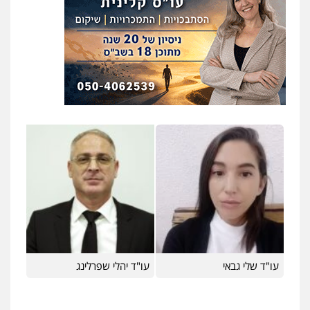
משרד עורכי דין טאי שרקי
פלילי
אסירים
תעבורה
מרב"ד
0547556464
אברהם שהבזי – משרד עורכי דין
מיסים
כלכלי
פלילי
פשיעה כלכלית
הלבנת
הון
0504456555
עו"ד אילן אלימלך
פלילי
פשיעה חמורה
תעבורה
אסירים
0522992110
עו"ד יוסי חמצני
כלכלי
צווארון לבן
פשיעה כלכלית
עבירות
מס
הלבנת הון
עו"ד שלי גבאי
עו"ד יהלי שפרלינג
0505471497