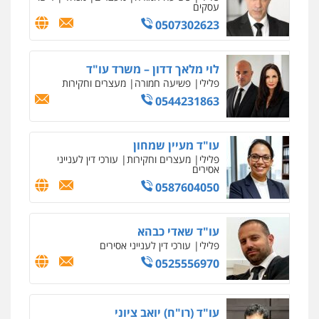
ניר קידר – צלם
עסקים
צילום עורכי דין
שירותים מקצועיים לעורכי
0507302623
דין
עו"ד זוהר ארבל
0504578527
פלילי
פשיעה חמורה
מעצרים וחקירות
קטינים
לוי מלאך דדון – משרד עו"ד
0538788878
רונן הלל – מוניטין
פלילי
פשיעה חמורה
מעצרים וחקירות
מחיקת כתבות מגוגל ודחיקת אזכורים
0544231863
שליליים
שירותים מקצועיים לעורכי דין
0522508109
עו"ד מעיין שמחון
פלילי
מעצרים וחקירות
עורכי דין לענייני
אחסון אתרים
אסירים
מהירות
הגנה
גיבוי
תמיכה
שירותים
0587604050
מקצועיים לעורכי דין
עו"ד שאדי כבהא
מרכז התחלה חדשה
פלילי
עורכי דין לענייני אסירים
אסירים
עבירות מין
שירותים מקצועיים
0525556970
לעורכי דין
0544500346
עו"ד (רו"ח) יואב ציוני