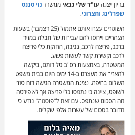
בדיון ייצגה
עו"ד שלי גבאי
ממשרד
נוי סננס
פלילי
פשיעה חמורה
מעצרים וחקירות
קטינים
שפרלינג וחצרוני
.
0538788878
השוטרים עצרו אותם אתמול (25 דצמבר) בשעות
עו"ד שלי גורביץ – לוי
הצהריים וייחסו להם עבירות של חבלה במזיד
משפט פלילי
פשיעה חמורה
מעצרים
וחקירות
צבאי
תעבורה
ברכב, פריצה לרכב, גניבה, החזקת כלי פריצה
0544218336
לרכב וקשירת קשר לעשות פשע.
המשטרה, באמצעות רס"ב טל רותם, ביקשה
משרד עורכי דין חן ברוך
להאריך את מעצרם ב-14 ימים היום בבית משפט
פלילי
דיני תעבורה
מעצרים וחקירות
השלום בחיפה. נציגת המשטרה הגישה דוח סודי
0505078733
לשופט, ציינה כי נתפסו כלי פריצה אך לא פירטה
מה הסכום שנתפס. עם זאת ל"פוסטה" נודע כי
עו"ד קארין לגטיוי
מדובר בסכום של עשרות אלפי שקלים.
פלילי
פשיעה חמורה
מעצרים וחקירות
0507446995