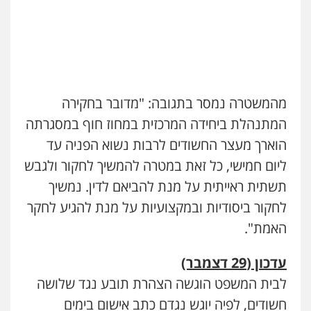
0544712201
עו"ד ראוף נג'אר
פלילי
עורכי דין לענייני אסירים
מעצרים
סמים
רכוש
עו"ד בועז קניג
0548009246
פלילי
משפחה
כלכלי
צבאי
0507003001
מהמשטרה נמסר בתגובה: "מדובר בחקירה
דוד אפרים משרד עורכי דין
פלילי
צווארון לבן
מס הכנסה
מע"מ
המתנהלת ביחידה המרכזית במחוז חוף במסגרתה
מנשה, אלמוג – עורכי דין
0506209859
הוארך מעצר החשודים לרבות נשוא הפניה עד
פלילי
עבירות תנועה
צווארון לבן
תעבורה
עורכי דין לענייני אסירים
מעצרים וחקירות
ליום חמישי, כל זאת במטרה להמשיך לחקור ולגבש
0546470989
עדי כרמלי – חברת עו"ד
תשתית ראייתית על מנת להביאם לדין. נמשיך
פלילי
כלכלי
עורכי דין לענייני אסירים
לחקור ביסודיות ובמקצועיות על מנת להגיע לחקר
עו"ד אבי כהן
0525060666
פלילי
פשיעה חמורה
קטינים
אלימות
האמת".
סמים
עבירות מין
0523647066
עדכון (29 דצמבר)
גיא זהבי משרד עורכי דין
פלילי
משפחה
לבית המשפט הוגשה הצהרת תובע נגד שלושה
ויקי שמואל – משרד עו"ד
503456449
חשודים, לפיה יוגש נגדם כתב אישום בימים
פלילי
משפט פלילי