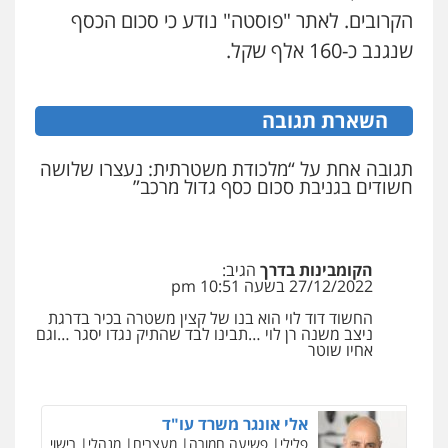
הקרובים. לאתר "פוסטה" נודע כי סכום הכסף
0528959600
עו"ד איהאב ג'לג'ולי
שנגנב כ-160 אלף שקל.
פלילי
מעצרים וחקירות
עורכי דין לענייני
אסירים
קורל קרוז – עורך דין פלילי
0505216700
משפט פלילי
השארת תגובה
0545437431
אייל בן שושן, עורך דין פלילי
תגובה אחת על “מלכודת משטרתית: נעצרו שלושה
פלילי
מעצרים וחקירות
פשיעה חמורה
חשודים בגניבת סכום כסף גדול מרכב”
נוער
רישום פלילי
עו"ד עלי סעדי
0522763105
פלילי
פשיעה חמורה
ליווי וייצוג בחקירות
ומעצרים
0508824984
הקומבינות בדרך
הגיב:
עו"ד שלומי שרון
27/12/2022 בשעה 10:51 pm
פלילי
צבאי
מעצרים וחקירות
עו"ד שגיא אקו
החשוד דוד לוי הוא בנו של קצין משטרה בכיר בדרגת
0547342002
פלילי
מעצרים וחקירות
סמים
עבירות מין
ניצב משנה רן לוי …תבינו לבד שהתיק נגדו יסגר …וגם
עורכי דין לענייני אסירים
אחיו שוטר
0525279829
עו"ד אלון קריטי
פלילי
כלכלי
אלימות
סמים
מעצרים
אלי אונגר משרד עו"ד
0525544654
פלילי
פשיעה חמורה
מעצרים
מנהלי
רישוי