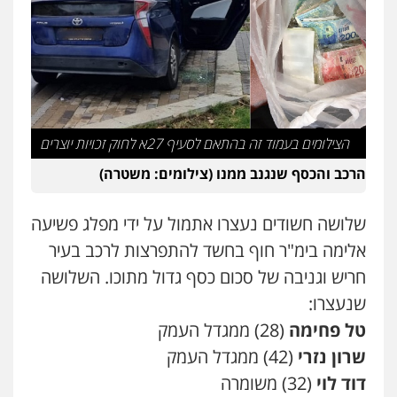
פלילי
מעצרים וחקירות
עורכי דין לענייני
אסירים
0505216700
אייל בן שושן, עורך דין פלילי
פלילי
מעצרים וחקירות
פשיעה חמורה
נוער
רישום פלילי
הצילומים בעמוד זה בהתאם לסעיף 27א לחוק זכויות יוצרים
0522763105
הרכב והכסף שנגנב ממנו (צילומים: משטרה)
עו"ד שלומי שרון
פלילי
צבאי
מעצרים וחקירות
שלושה חשודים נעצרו אתמול על ידי מפלג פשיעה
0547342002
אלימה בימ"ר חוף בחשד להתפרצות לרכב בעיר
חריש וגניבה של סכום כסף גדול מתוכו. השלושה
עו"ד אלון קריטי
שנעצרו:
פלילי
כלכלי
אלימות
סמים
מעצרים
טל פחימה
(28) ממגדל העמק
0525544654
שרון נזרי
(42) ממגדל העמק
דוד לוי
(32) משומרה
עו"ד זוהר ארבל