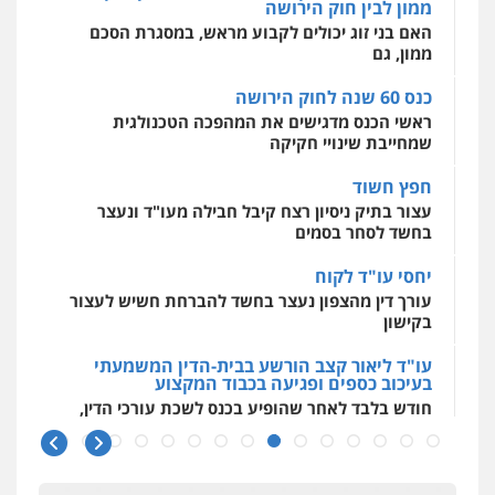
0509636895
מאיה בלום, עו"ס, טיפול ושיקום
ראשי הכנס מדגישים את המהפכה הטכנולגית
טיפול בהתמכרויות
שירותים מקצועיים
שמחייבת שינויי חקיקה
לעורכי דין
עו"ד איהאב זבידאת
0504062539
חפץ חשוד
פלילי
פשיעה חמורה
ארגוני פשע
עבירות
המתה
עבירות מין
עצור בתיק ניסיון רצח קיבל חבילה מעו"ד ונעצר
בחשד לסחר בסמים
0509930581
עו"ד ד"ר אבי שקד
עבירות כלכליות
הלבנת הון
חילוטים
יחסי עו"ד לקוח
עבירות פליליות
עורך דין מהצפון נעצר בחשד להברחת חשיש לעצור
עו"ד יפעת שוורץ סיל
0544385337
בקישון
פלילי
תעבורה
0523379525
עו"ד ליאור קצב הורשע בבית-הדין המשמעתי
איתי חקירות – שירותים לעורכי דין
בעיכוב כספים ופגיעה בכבוד המקצוע
חקירות פרטיות
חקירות כלכליות
חקירות
חודש בלבד לאחר שהופיע בכנס לשכת עורכי הדין,
אישות
איתורים
עו"ד אליה חן ברק
קצב הורשע
0537865001
פלילי
פשיעה חמורה
ליווי וייצוג בחקירות
ומעצרים
אסירים
נוער
10 מיליון
0525914163
ניר קידר – צלם
עורך-דין חשוד בהעלמת הכנסות והתחמקות ממס
רכישה
צילום עורכי דין
שירותים מקצועיים לעורכי
דין
משרד עורכי דין פארס פלאח
קטינים בסביבה מנוכרת
0504578527
פלילי
צבאי
צווארון לבן והונאה
ביטוח לאומי
"ניכור הורי מכת מדינה": איך מתמודדים עם