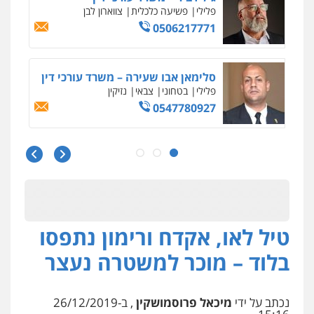
גיא זהבי משרד עורכי דין
פלילי
משפחה
503456449
עו"ד איהאב ג'לג'ולי
פלילי
מעצרים וחקירות
עורכי דין לענייני
אסירים
0505216700
אייל בן שושן, עורך דין פלילי
פלילי
מעצרים וחקירות
פשיעה חמורה
נוער
רישום פלילי
0522763105
טיל לאו, אקדח ורימון נתפסו
בלוד – מוכר למשטרה נעצר
עו"ד שלומי שרון
פלילי
צבאי
מעצרים וחקירות
0547342002
נכתב על ידי
מיכאל פרוסמושקין
, ב-26/12/2019