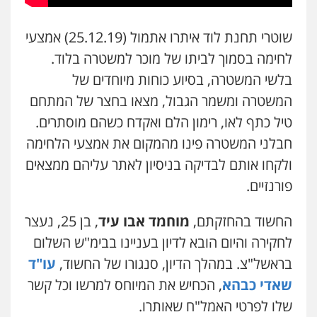
שוטרי תחנת לוד איתרו אתמול (25.12.19) אמצעי
משרד עורכי דין טאי שרקי
פלילי
אסירים
תעבורה
מרב"ד
לחימה בסמוך לביתו של מוכר למשטרה בלוד.
0547556464
בלשי המשטרה, בסיוע כוחות מיוחדים של
המשטרה ומשמר הגבול, מצאו בחצר של המתחם
עו"ד אילן אלימלך
טיל כתף לאו, רימון הלם ואקדח כשהם מוסתרים.
פלילי
פשיעה חמורה
תעבורה
אסירים
חבלני המשטרה פינו מהמקום את אמצעי הלחימה
0522992110
ולקחו אותם לבדיקה בניסיון לאתר עליהם ממצאים
פורנזיים.
עו"ד שאדי נאטור
פלילי
פשיעה חמורה
מעצרים וחקירות
החשוד בהחזקתם,
מוחמד אבו עיד
, בן 25, נעצר
0509230800
לחקירה והיום הובא לדיון בעניינו בבימ"ש השלום
בראשל"צ. במהלך הדיון, סנגורו של החשוד,
עו"ד
גיל דביר – משרד עורכי דין
שאדי כבהא
, הכחיש את המיוחס למרשו וכל קשר
פלילי
פשיעה כלכלית
צווארון לבן
שלו לפרטי האמל"ח שאותרו.
0506217771