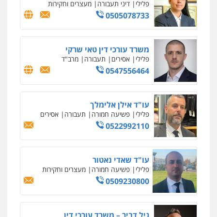
עו"ד אסף גונן
פלילי
פשע חמור
תעבורה
צבא
מעצרים
וחקירות
0542255161
גל דהן – משרד עורך דין פלילי
פלילי
פשיעה חמורה
סמים
מעצרים
וחקירות
0544723840
עו"ד ראוף נג'אר
פלילי
עורכי דין לענייני אסירים
מעצרים
סמים
רכוש
0548009246
עדי כרמלי – חברת עו"ד
פלילי
כלכלי
עורכי דין לענייני אסירים
0525060666