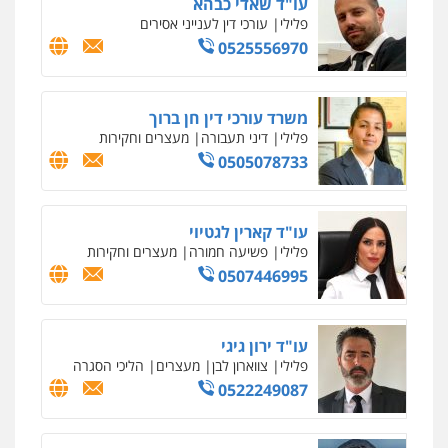
עו"ד אילן אלימלך
פלילי
פשיעה חמורה
תעבורה
אסירים
0522992110
עו"ד שאדי נאטור
פלילי
פשיעה חמורה
מעצרים וחקירות
0509230800
משרד עורכי דין פארס פלאח
פלילי
צבאי
צווארון לבן והונאה
ביטוח לאומי
0549911449
עו"ד עידית שינו-אמיתי
פלילי
עורכי דין לענייני אסירים
פשיעה
חמורה
מעצרים וחקירות
0507587013