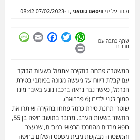
סלימאן אבו שעירה – משרד עורכי דין
נכתב על ידי
וויסאם גוטאני
, ב-07/02/2023 08:42
עו"ד אייל אביטל
פלילי
בטחוני
צבאי
נזיקין
פלילי
פשיעה חמורה
מעצרים וחקירות
0547780927
0544712201
sage
Facebook
Email
WhatsApp
Twitter
עו"ד אסף גונן
שתף כתבה עם
Print
חברים
פלילי
פשע חמור
תעבורה
צבא
מעצרים
עו"ד בועז קניג
וחקירות
פלילי
משפחה
כלכלי
צבאי
0542255161
0507003001
המשטרה פתחה בחקירה אתמול בשעות הבוקר
גל דהן – משרד עורך דין פלילי
עם קבלת דיווח על מעשה מגונה בפומבי בטירת
פלילי
פשיעה חמורה
סמים
מעצרים
ויקי שמואל – משרד עו"ד
וחקירות
הכרמל, כאשר גבר נראה ברכבו נוגע באיבר מינו
פלילי
משפט פלילי
0544723840
0528959600
סמוך לגני ילדים (6 פברואר).
שוטרי תחנת טירת כרמל פתחו בחקירה ואיתרו את
עו"ד ראוף נג'אר
החשוד בשעות הערב. מדובר בתושב חיפה בן 55,
פלילי
עורכי דין לענייני אסירים
מעצרים
קורל קרוז – עורך דין פלילי
סמים
רכוש
משפט פלילי
רופא מרדים מהמרכז הרפואי רמב"ם, שנעצר
0548009246
0545437431
והמשטרה מבקשת מבית משפט השלום בחיפה