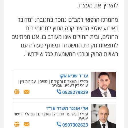
להאריך את מעצרו.
עו"ד אלון ארז
עו"ד עלי סעדי
פלילי
צבאי
סמים
אלימות במשפחה
צווארון
לבן
פלילי
פשיעה חמורה
ליווי וייצוג בחקירות
מהמרכז הרפואי רמב"ם נמסר בתגובה: "מדובר
ומעצרים
0507368203
0508824984
באירוע שלפי החשד קרה מחוץ לתחומי בית
החולים, ובית החולים אינו מעורב בו. אנו ממתינים
שחר לדובסקי, עו"ד
עו"ד שגיא אקו
פלילי
מעצרים וחקירות
עבירות המתה
עורכי
לתוצאות חקירת המשטרה ונשתף פעולה עם
דין לענייני אסירים
פלילי
מעצרים וחקירות
סמים
עבירות מין
עורכי דין לענייני אסירים
רשויות החוק וגורמי המשמעת ככל שיידרש".
0507913332
0525279829
עו"ד איהאב ג'לג'ולי
אלי אונגר משרד עו"ד
פלילי
מעצרים וחקירות
עורכי דין לענייני
אסירים
פלילי
פשיעה חמורה
מעצרים
מנהלי
רישוי
עסקים
0505216700
0507302623
ניר קידר – צלם
צילום עורכי דין
שירותים מקצועיים לעורכי
דין
עו"ד שלומי שרון
לוי מלאך דדון – משרד עו"ד
פלילי
צבאי
מעצרים וחקירות
0504578527
פלילי
פשיעה חמורה
מעצרים וחקירות
0547342002
0544231863