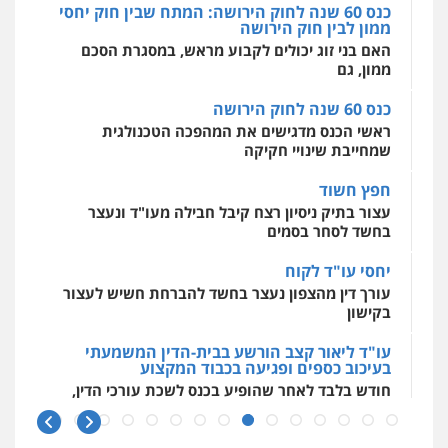
0507587013
כנס 60 שנה לחוק הירושה: המתח שבין חוק יחסי
0525199949
ממון לבין חוק הירושה
מרכז התחלה חדשה
האם בני זוג יכולים לקבוע מראש, במסגרת הסכם
אסירים
עבירות מין
שירותים מקצועיים
לעורכי דין
עו"ד אביגדור פלדמן
ממון, גם
עו"ד אמיר נאטור
פלילי
אסירים
צווארון לבן
זכויות אדם
אזרחי
0544500346
פלילי
פשיעה חמורה
צווארון לבן
מעצרים
כנס 60 שנה לחוק הירושה
0505345826
0543326767
ראשי הכנס מדגישים את המהפכה הטכנולגית
שמחייבת שינויי חקיקה
עו"ד יאיר בן סימון
חפץ חשוד
עו"ד פאדי זועבי
פלילי
תעבורה
אזרחי
נזיקין
ביטוח
פלילי
פשיעה חמורה
סמים
עורכי דין לענייני
עצור בתיק ניסיון רצח קיבל חבילה מעו"ד ונעצר
אסירים
תעבורה
0505719060
בחשד לסחר בסמים
0506984757
יחסי עו"ד לקוח
עורך דין מהצפון נעצר בחשד להברחת חשיש לעצור
עו"ד נס בן נתן
עו"ד אתנה אדרי
בקישון
פלילי
כלכלי
פשיעה חמורה
נוער
פשיעה חמורה
כלכלי
פלילי
מעצרים
וחקירות
עורכי דין לענייני אסירים
0505555110
עו"ד ליאור קצב הורשע בבית-הדין המשמעתי
0502181995
בעיכוב כספים ופגיעה בכבוד המקצוע
חודש בלבד לאחר שהופיע בכנס לשכת עורכי הדין,
עו"ד משה פלמור
קצב הורשע
פלילי
כלכלי
צווארון לבן
עורכי דין לענייני
עו"ד גיורא זילברשטיין
אסירים
פלילי
פשיעה חמורה
מעצרים וחקירות