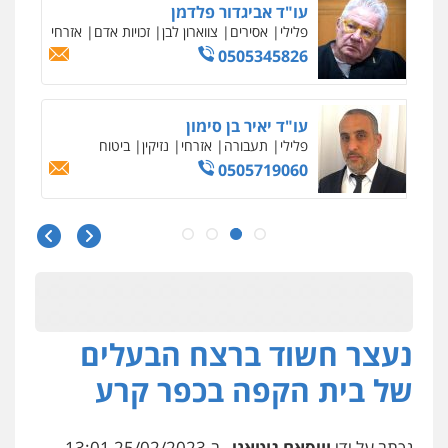
עו"ד אביגדור פלדמן
פלילי
אסירים
צווארון לבן
זכויות אדם
אזרחי
0505345826
עו"ד יאיר בן סימון
פלילי
תעבורה
אזרחי
נזיקין
ביטוח
0505719060
עו"ד נס בן נתן
פלילי
כלכלי
פשיעה חמורה
נוער
0505555110
נעצר חשוד ברצח הבעלים
עו"ד משה פלמור
פלילי
כלכלי
צווארון לבן
עורכי דין לענייני
של בית הקפה בכפר קרע
אסירים
0549732303
נכתב על ידי
וויסאם גוטאני
, ב-25/02/2023 13:01