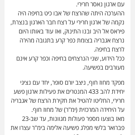
עם ארגון נאסר חרירי.
עו"ד אלון קריטי
ההערכה היתה שהרצח של אבו כיט בחיפה היה
פלילי
כלכלי
אלימות
סמים
מעצרים
נקמה של ארגון חרירי על רצח חבר הארגון בנצרת,
0525544654
פיראס אל היב ובנו התינוק, ואז עוד באותו היום
נרצח אגבריה בצומת כפר קרע בתגובה מהירה
מנשה, אלמוג – עורכי דין
לרצח בחיפה.
פלילי
עבירות תנועה
צווארון לבן
תעבורה
עורכי דין לענייני אסירים
מעצרים וחקירות
ככל הידוע, שני הנרצחים בחיפה וכפר קרע אינם
0546470989
מעורבים בפשיעה.
עו"ד זוהר ארבל
מפקד מחוז חוף, ניצב יורם סופר, יחד עם נציגי
פלילי
פשיעה חמורה
מעצרים וחקירות
קטינים
יחידת להב 433 המנטרים את פעילות ארגון פשע
0538788878
חרירי, החליטו להטיל את חקירת הרצח של אגבריה
על היחידה המרכזית (ימ"ר) של מחוז חוף.
עו"ד אסף דוק
מאז בוצעו מספר פעולות מגוונות, עד שב-23
פלילי
עבירות מין
סמים והימורים
פשיעה
חמורה
חקירות ומעצרים
צווארון לבן והונאה
פברואר בלשי מפלג פשיעה אלימה בימ"ר עצרו את
0526885006