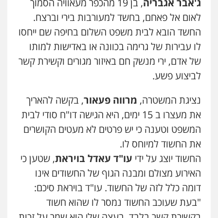
ג'אבר אגבריה
, בן 19 מהכפר מעאוויה הסמוך
לאום אל פאחם, בחשד למעורבות בירי וברצח.
עו"ד שלי גורביץ – לוי
משפט פלילי
פשיעה חמורה
מעצרים
החשד הובא לבית משפט השלום בחיפה שם ייחסו
וחקירות
צבאי
תעבורה
עו"ד דותן דניאלי
לו עבירות של גרימה בכוונה או באדישות למותו
0544218336
פלילי
פשיעה חמורה
צווארון לבן
פשיעה
כלכלית
עורכי דין לענייני אסירים
נוער
של אדם, ירי מנשק חם באיזור מגורים וקשירת קשר
0542442982
לביצוע פשע.
עו"ד שאדי כבהא
פלילי
עורכי דין לענייני אסירים
עו"ד שנהב אילון
0525556970
נציגת המשטרה,
מרווה פעאור
, בקשה להאריך
פלילי
פשיעה חמורה
חקירות ומעצרים
נוער
עורכי דין לענייני אסירים
תעבורה
את מעצרו ב 15 ימים, היא הגישה דו"ח סודי לבית
0549475678
המשפט וטענה כי יש פרטים לא מעטים הקושרים
משרד עורכי דין חן ברוך
פלילי
דיני תעבורה
מעצרים וחקירות
את החשוד למיוחס לו.
עו"ד אורנת קמרון
0505078733
החשוד יוצג על ידי
עו"ד עאדל בויראת
, שטען כי
פלילי
תעבורה
עורכי דין לענייני אסירים
משפחה
נוער
האירוע מצולם ומבנה הגוף של החשודים אינו
0505417090
דומה כלל לזה של החשוד. עו"ד בויראת סיכם:
עו"ד קארין לגטיוי
פלילי
פשיעה חמורה
מעצרים וחקירות
"בעת שעוכב החשוד נמסר לו שהוא חשוד
שני אלגרבלי – משרד עורכי דין
0507446995
בקשירת קשר בלבד, בעצה שלי הוא שמר על זכות