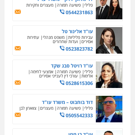
0507587013
פלילי
פשיעה חמורה
מעצרים וחקירות
0522508109
0544231863
עו"ד אביגדור פלדמן
אחסון אתרים
פלילי
אסירים
צווארון לבן
זכויות אדם
אזרחי
מהירות
הגנה
גיבוי
תמיכה
שירותים
עו"ד אלינור טל
0505345826
מקצועיים לעורכי דין
עבירות פליליות
משפט מנהלי
עתירות
אסירים
ועדות שחרורים
0523823782
עו"ד יאיר בן סימון
מרכז התחלה חדשה
פלילי
תעבורה
אזרחי
נזיקין
ביטוח
אסירים
עבירות מין
שירותים מקצועיים
עו"ד רויטל סבג שקד
0505719060
לעורכי דין
פלילי
פשיעה חמורה
אמצעי לחימה
0544500346
אלימות
עורכי דין לענייני אסירים
0528615306
עו"ד נס בן נתן
מאיה בלום, עו"ס, טיפול ושיקום
פלילי
כלכלי
פשיעה חמורה
נוער
טיפול בהתמכרויות
שירותים מקצועיים
דוד בוחבוט – משרד עו"ד
0505555110
לעורכי דין
פלילי
פשיעה חמורה
מעצרים
צווארון לבן
0504062539
0505542333
עו"ד משה פלמור
עו"ד ד"ר אבי שקד
פלילי
כלכלי
צווארון לבן
עורכי דין לענייני
אסירים
עבירות כלכליות
הלבנת הון
חילוטים
עו"ד בן ממן