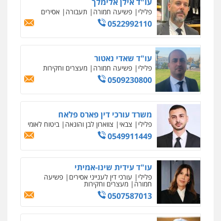
עו"ד אילן אלימלך
פלילי
פשיעה חמורה
תעבורה
אסירים
0522992110
עו"ד שאדי נאטור
פלילי
פשיעה חמורה
מעצרים וחקירות
0509230800
משרד עורכי דין פארס פלאח
פלילי
צבאי
צווארון לבן והונאה
ביטוח לאומי
0549911449
עו"ד עידית שינו-אמיתי
פלילי
עורכי דין לענייני אסירים
פשיעה
חמורה
מעצרים וחקירות
0507587013