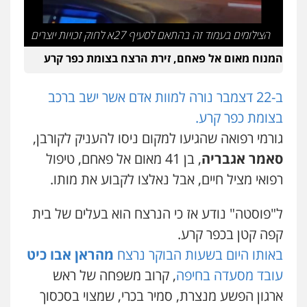
עו"ד אלון ארז
פלילי
צבאי
סמים
אלימות במשפחה
צווארון
הצילומים בעמוד זה בהתאם לסעיף 27א לחוק זכויות יוצרים
לבן
0507368203
המנוח מאום אל פאחם, זירת הרצח בצומת כפר קרע
שחר לדובסקי, עו"ד
ב-22 דצמבר נורה למוות אדם אשר ישב ברכב
פלילי
מעצרים וחקירות
עבירות המתה
עורכי
בצומת כפר קרע.
דין לענייני אסירים
0507913332
גורמי רפואה שהגיעו למקום ניסו להעניק לקורבן,
סאמר אגבריה
, בן 41 מאום אל פאחם, טיפול
עו"ד איהאב ג'לג'ולי
רפואי מציל חיים, אבל נאלצו לקבוע את מותו.
פלילי
מעצרים וחקירות
עורכי דין לענייני
אסירים
0505216700
ל"פוסטה" נודע אז כי הנרצח הוא בעלים של בית
קפה קטן בכפר קרע.
באותו היום בשעות הבוקר נרצח
מהראן אבו כיט
עו"ד שלומי שרון
פלילי
צבאי
מעצרים וחקירות
עובד מסעדה בחיפה
, קרוב משפחה של ראש
0547342002
ארגון הפשע מנצרת, סמיר בכרי, שמצוי בסכסוך