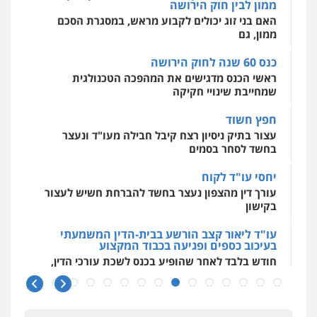
ממון, גם
חמורה
חקירות ומעצרים
צווארון לבן והונאה
אסירים
עבירות מין
שירותים מקצועיים
עו"ד יניב זוסמן
לעורכי דין
0526885006
כנס 60 שנה לחוק הירושה
פלילי
כלכלי
פשיעה חמורה
מעצרים
0544500346
וחקירות
ראשי הכנס מדגישים את המהפכה הטכנולגית
0525199949
שמחייבת שינויי חקיקה
חפץ חשוד
עו"ד אמיר נאטור
עצור בתיק ניסיון רצח קיבל חבילה מעו"ד ונעצר
פלילי
פשיעה חמורה
צווארון לבן
מעצרים
בחשד לסחר בסמים
0543326767
יחסי עו"ד לקוח
עורך דין מהצפון נעצר בחשד להברחת חשיש לעצור
בקישון
עו"ד פאדי זועבי
פלילי
פשיעה חמורה
סמים
עורכי דין לענייני
עו"ד ליאור קצב הורשע בבית-הדין המשמעתי
אסירים
תעבורה
בעיכוב כספים ופגיעה בכבוד המקצוע
0506984757
חודש בלבד לאחר שהופיע בכנס לשכת עורכי הדין,
קצב הורשע
עו"ד אתנה אדרי
10 מיליון
פשיעה חמורה
כלכלי
פלילי
מעצרים
וחקירות
עורכי דין לענייני אסירים
עורך-דין חשוד בהעלמת הכנסות והתחמקות ממס
0502181995
רכישה