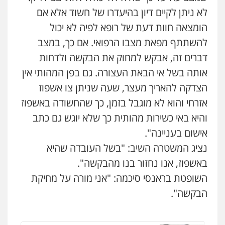
ויקי שמואל – משרד עו"ד
לא ניתן לקיים דיון בהיעדרו של חשוד אלא אם
פלילי
משפט פלילי
עו"ד אלון קריטי
הומצאה חוות דעת של רופא לפיה לא יכול
0528959600
פלילי
כלכלי
אלימות
סמים
מעצרים
0525544654
להשתתף מפאת מצבו הרפואי. אם כך, במצב
דברים זה, אבקש למחוק את הבקשה ולדחות
קורל קרוז – עורך דין פלילי
אותה בשל אי הבאת העצורה. גם בפן המהותי אין
מנשה, אלמוג – עורכי דין
משפט פלילי
פלילי
עבירות תנועה
צווארון לבן
תעבורה
0545437431
הצדקה להאריך מעצר, שעה שניתן צו אשפוז
עורכי דין לענייני אסירים
מעצרים וחקירות
0546470989
אזרחי והוא לא מוגבל בזמן, כך שהחשודה באשפוז
והיא באי כשירות מהותית כך שלא יוגש גם כתב
עו"ד עלי סעדי
פלילי
פשיעה חמורה
ליווי וייצוג בחקירות
עו"ד זוהר ארבל
אישום בעניינה".
ומעצרים
פלילי
פשיעה חמורה
מעצרים וחקירות
0508824984
קטינים
נציג המשטרה השיב: "בשל העובדה שהיא
0538788878
באשפוז, אנו נחזור בנו מהבקשה".
עו"ד שגיא אקו
השופטת בראנסי סיכמה: "אני מורה על מחיקת
פלילי
מעצרים וחקירות
סמים
עבירות מין
עו"ד אסף דוק
עורכי דין לענייני אסירים
הבקשה".
פלילי
עבירות מין
סמים והימורים
פשיעה
0525279829
חמורה
חקירות ומעצרים
צווארון לבן והונאה
0526885006