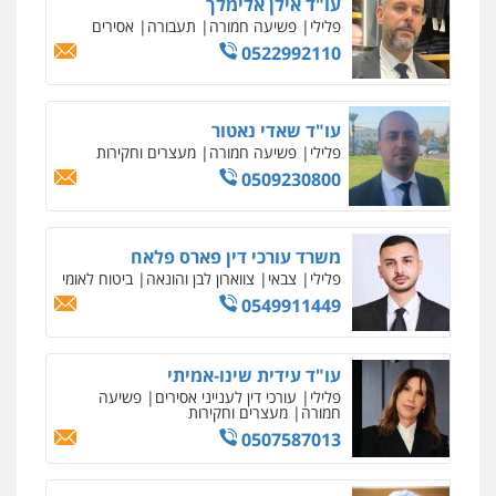
עו"ד אילן אלימלך
פלילי
פשיעה חמורה
תעבורה
אסירים
0522992110
עו"ד שאדי נאטור
פלילי
פשיעה חמורה
מעצרים וחקירות
0509230800
משרד עורכי דין פארס פלאח
פלילי
צבאי
צווארון לבן והונאה
ביטוח לאומי
0549911449
עו"ד עידית שינו-אמיתי
פלילי
עורכי דין לענייני אסירים
פשיעה
חמורה
מעצרים וחקירות
0507587013