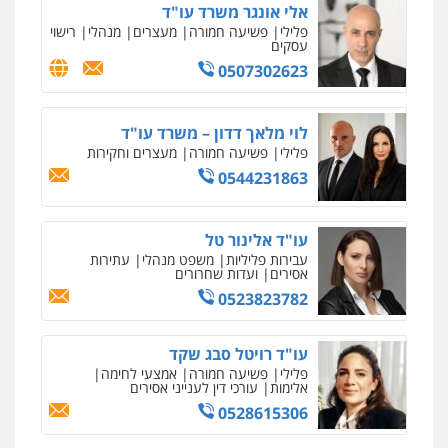
אלי אונגר משרד עו"ד
פלילי
פשיעה חמורה
מעצרים
מנהלי
רישוי
עו"ד שלי גורביץ – לוי
עסקים
משפט פלילי
פשיעה חמורה
מעצרים
0507302623
וחקירות
צבאי
תעבורה
ניר קידר – צלם
0544218336
צילום עורכי דין
שירותים מקצועיים לעורכי
דין
לוי מלאך דדון – משרד עו"ד
0504578527
פלילי
פשיעה חמורה
מעצרים וחקירות
עו"ד שאדי כבהא
0544231863
פלילי
עורכי דין לענייני אסירים
רונן הלל – מוניטין
0525556970
מחיקת כתבות מגוגל ודחיקת אזכורים
שליליים
שירותים מקצועיים לעורכי דין
עו"ד אלינור טל
0522508109
עבירות פליליות
משפט מנהלי
עתירות
משרד עורכי דין חן ברוך
אסירים
ועדות שחרורים
פלילי
דיני תעבורה
מעצרים וחקירות
0523823782
אחסון אתרים
0505078733
מהירות
הגנה
גיבוי
תמיכה
שירותים
מקצועיים לעורכי דין
עו"ד רויטל סבג שקד
פלילי
פשיעה חמורה
אמצעי לחימה
עו"ד קארין לגטיוי
אלימות
עורכי דין לענייני אסירים
פלילי
פשיעה חמורה
מעצרים וחקירות
0528615306
מרכז התחלה חדשה
0507446995
אסירים
עבירות מין
שירותים מקצועיים