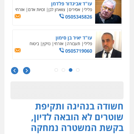
עו"ד אביגדור פלדמן
פלילי
אסירים
צווארון לבן
זכויות אדם
אזרחי
0505345826
עו"ד יאיר בן סימון
פלילי
תעבורה
אזרחי
נזיקין
ביטוח
0505719060
עו"ד נס בן נתן
פלילי
כלכלי
פשיעה חמורה
נוער
0505555110
חשודה בנהיגה ותקיפת
עו"ד משה פלמור
פלילי
כלכלי
צווארון לבן
עורכי דין לענייני
שוטרים לא הובאה לדיון,
אסירים
0549732303
בקשת המשטרה נמחקה