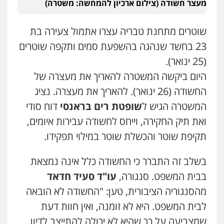
מעצר חשודה (צילום ארכיון להמחשה: משטרה)
פלילי
תעבורה
עורכי דין לענייני אסירים
עו"ד אלון ארז
משפחה
נוער
פלילי
צבאי
סמים
אלימות במשפחה
צווארון
0505417090
לבן
שוטרים מתחנת טבריה עצרו אתמול צעירה בת
0507368203
23 בחשד שנהגה בהשפעת סמים ותקפה שוטרים
שני אלגרבלי – משרד עורכי דין
(25 ינואר).
שחר לדובסקי, עו"ד
פלילי
עורכי דין לענייני אסירים
תעבורה
היום ביקשה המשטרה להאריך את מעצרה של
פלילי
מעצרים וחקירות
עבירות המתה
עורכי
0507120031
דין לענייני אסירים
החשודה (26 ינואר). להאריך את מעצרה. נציג
0507913332
המשטרה הגיש ל
שופטת רים בראנסי
דוח סודי
עו"ד אייל אביטל
ואת תיק החקירה, וייחס לחשודה עבירות איומים,
עו"ד איהאב ג'לג'ולי
פלילי
פשיעה חמורה
מעצרים וחקירות
פלילי
מעצרים וחקירות
עורכי דין לענייני
תקיפת שוטר והכשלת שוטר במילוי תפקידו.
0544712201
אסירים
0505216700
בשלב זה התברר כי החשודה כלל אינה נמצאת
עו"ד בועז קניג
בבית המשפט. סנגורה,
עו"ד סעיד חדאד
פלילי
משפחה
כלכלי
צבאי
עו"ד שלומי שרון
מהסנגוריה הציבורית, טען: "החשודה לא הובאה
0507003001
פלילי
צבאי
מעצרים וחקירות
לבית המשפט. היא לא זומנה, ואין חוות דעת
0547342002
שמצביעה על כך שהיא לא יכולה להתייצב לדיון.