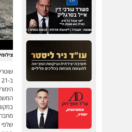
שחר לדובסקי, עו"ד
פלילי
מעצרים וחקירות
עבירות המתה
עורכי דין
לענייני אסירים
0507913332
צילומי
עו"ד איהאב ג'לג'ולי
שוטרי 
פלילי
מעצרים וחקירות
עורכי דין לענייני אסירים
ב
הימורי
0505216700
המשמש
במקום
עו"ד שלומי שרון
פלילי
צבאי
מעצרים
וחקירות
שלפי ה
0547342002