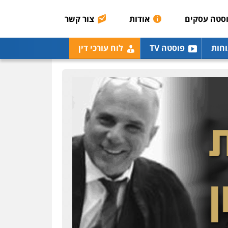
אסירים
תעבורה
סטה עסקים
אודות
צור קשר
0507120031
עו"ד אייל אביטל
וחות
פוסטה TV
לוח עורכי דין
פלילי
פשיעה חמורה
מעצרים וחקירות
0544712201
עו"ד בועז קניג
פלילי
משפחה
כלכלי
צבאי
0507003001
ויקי שמואל – משרד עו"ד
פלילי
משפט פלילי
0528959600