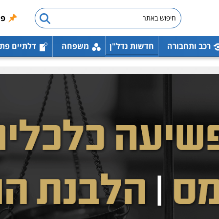
פו
רכב ותחבורה
חדשות נדל"ן
משפחה
דלתיים פת