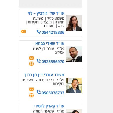
משרד עורכי דין טאי
שרקי
פלילי
אסירים
תעבורה
מרב"ד
0547556464
עו"ד אילן אלימלך
פלילי
פשיעה חמורה
תעבורה
אסירים
0522992110
עו"ד שאדי נאטור
פלילי
פשיעה חמורה
מעצרים וחקירות
0509230800
משרד עורכי דין פארס
פלאח