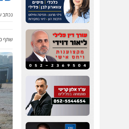
נכתב על
שתף כת