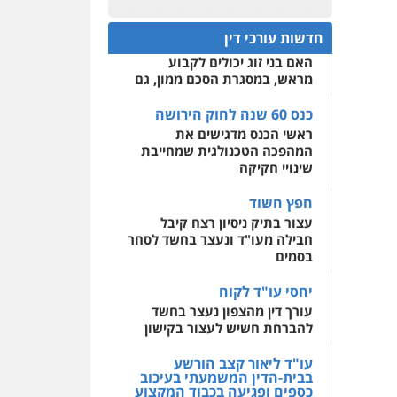
עו"ד מוחמד רחאל
כנס 60 שנה לחוק הירושה:
פלילי
פשיעה חמורה
המתח שבין חוק יחסי ממון
0522508109
צווארון לבן
צבאי
מעצרים
חדשות עורכי דין
לבין חוק הירושה
וחקירות
האם בני זוג יכולים לקבוע
אחסון אתרים
0502228917
מראש, במסגרת הסכם ממון, גם
מהירות
הגנה
גיבוי
תמיכה
שירותים מקצועיים
לעורכי דין
כנס 60 שנה לחוק הירושה
עו"ד מוחמד סביחאת
ראשי הכנס מדגישים את
פלילי
תעבורה
פשיעה
כלכלית
המהפכה הטכנולגית שמחייבת
מרכז התחלה חדשה
שינויי חקיקה
0525077716
אסירים
עבירות מין
שירותים מקצועיים לעורכי
חפץ חשוד
דין
עו"ד יניב זוסמן
עצור בתיק ניסיון רצח קיבל
פלילי
כלכלי
פשיעה
חבילה מעו"ד ונעצר בחשד לסחר
0544500346
חמורה
מעצרים וחקירות
בסמים
0525199949
יחסי עו"ד לקוח
עורך דין מהצפון נעצר בחשד
להברחת חשיש לעצור בקישון
עו"ד אמיר נאטור
פלילי
פשיעה חמורה
עו"ד ליאור קצב הורשע
צווארון לבן
מעצרים
בבית-הדין המשמעתי בעיכוב
0543326767
כספים ופגיעה בכבוד המקצוע