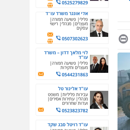
מחיקת כתבות מגוגל
0507302623
ודחיקת אזכורים שליליים
שירותים מקצועיים לעורכי
דין
לוי מלאך דדון – משרד
עו"ד
0522508109
פלילי
פשיעה חמורה
מעצרים וחקירות
Messag
Print
Fa
E
אחסון אתרים
0544231863
מהירות
הגנה
גיבוי
תמיכה
שירותים מקצועיים
עו"ד אלינור טל
לעורכי דין
עבירות פליליות
משפט
מנהלי
עתירות אסירים
ועדות שחרורים
מרכז התחלה חדשה
0523823782
אסירים
עבירות מין
שירותים מקצועיים לעורכי
דין
עו"ד רויטל סבג שקד
פלילי
פשיעה חמורה
0544500346
אמצעי לחימה
אלימות
עורכי דין לענייני אסירים
מאיה בלום, עו"ס,
טיפול ושיקום
0528615306
טיפול בהתמכרויות
שירותים מקצועיים לעורכי
איומים כתובים
דין
דוד בוחבוט – משרד עו"ד
תושב סכנין חשוד ששלח הודעות