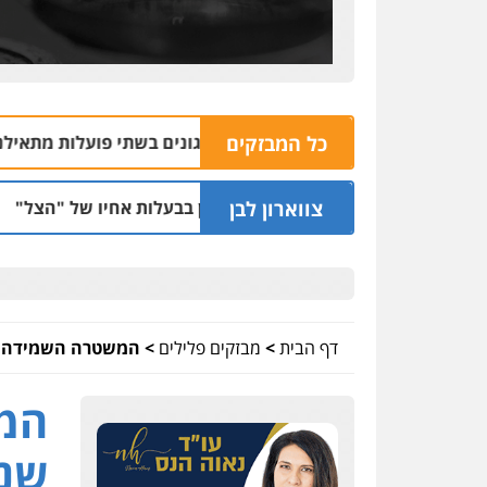
כל המבזקים
עללות ומעשים מגונים בשתי פועלות מתאילנד
05.08 | 20:09
צווארון לבן
ן הקלות למועדון בבעלות אחיו של "הצל"
הקצי
05.08 | 12:03
דף הבית
>
מבזקים פלילים
>
המשטרה השמידה מכ
המש
שנת