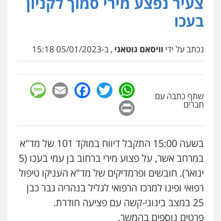
צעיר נפצע מירי סמוך לקניון
0507003001
פלילי
כלכלי
צווארון לבן
עורכי דין לענייני
בעכו
אסירים
0549732303
ויקי שמואל – משרד עו"ד
פלילי
משפט פלילי
נכתב על ידי
וויסאם גוטאני
, ב-05/01/2023 15:18
0528959600
סלימאן אבו שעירה – משרד עורכי דין
פלילי
בטחוני
צבאי
נזיקין
0547780927
sage
Facebook
Email
WhatsApp
Twitter
קורל קרוז – עורך דין פלילי
שתף כתבה עם
משפט פלילי
Print
חברים
עו"ד אסף גונן
0545437431
פלילי
פשע חמור
תעבורה
צבא
מעצרים
וחקירות
0542255161
בשעה 15:00 התקבל דיווח במוקד 101 של מד"א
עו"ד עלי סעדי
פלילי
פשיעה חמורה
ליווי וייצוג בחקירות
במרחב אשר, על פצוע מירי ברחוב בן עמי בעכו (5
ומעצרים
גל דהן – משרד עורך דין פלילי
ינואר). חובשים ופרמדיקים של מד"א העניקו טיפול
0508824984
פלילי
פשיעה חמורה
סמים
מעצרים
וחקירות
רפואי ופינו למרכז הרפואי לגליל בנהריה גבר כבן
0544723840
עו"ד שגיא אקו
25 במצב בינוני-קשה עם פציעה חודרת.
פלילי
מעצרים וחקירות
סמים
עבירות מין
פרטים נוספים בהמשך.
עורכי דין לענייני אסירים