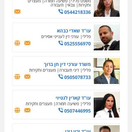
פלילי
אסירים
תעבורה
מרב"ד
0547556464
עו"ד אילן אלימלך
פלילי
פשיעה חמורה
תעבורה
אסירים
0522992110
עו"ד שאדי נאטור
פלילי
פשיעה חמורה
מעצרים וחקירות
0509230800
עו"ד דותן דניאלי
פלילי
פשיעה חמורה
צווארון לבן
פשיעה
כלכלית
עורכי דין לענייני אסירים
נוער
משרד עורכי דין פארס פלאח
0542442982
פלילי
צבאי
צווארון לבן והונאה
ביטוח לאומי
0549911449
עו"ד שנהב אילון
פלילי
פשיעה חמורה
חקירות ומעצרים
נוער
עורכי דין לענייני אסירים
תעבורה
עו"ד עידית שינו-אמיתי