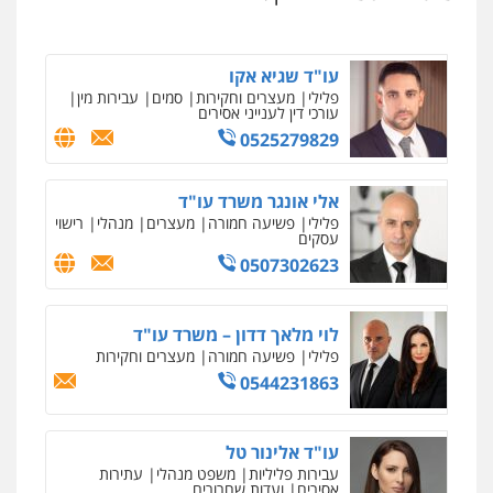
עו"ד ראוף נג'אר
0525279829
פלילי
עורכי דין לענייני אסירים
מעצרים
סמים
רכוש
0548009246
אלי אונגר משרד עו"ד
פלילי
פשיעה חמורה
מעצרים
מנהלי
רישוי
עסקים
עו"ד אלון ארז
0507302623
ניר קידר – צלם
פלילי
צבאי
סמים
אלימות במשפחה
צווארון
לבן
צילום עורכי דין
שירותים מקצועיים לעורכי
דין
0507368203
לוי מלאך דדון – משרד עו"ד
0504578527
פלילי
פשיעה חמורה
מעצרים וחקירות
שחר לדובסקי, עו"ד
0544231863
רונן הלל – מוניטין
פלילי
מעצרים וחקירות
עבירות המתה
עורכי
דין לענייני אסירים
מחיקת כתבות מגוגל ודחיקת אזכורים
שליליים
שירותים מקצועיים לעורכי דין
0507913332
עו"ד אלינור טל
0522508109
עבירות פליליות
משפט מנהלי
עתירות
אסירים
ועדות שחרורים
עו"ד איהאב ג'לג'ולי
0523823782
אחסון אתרים
פלילי
מעצרים וחקירות
עורכי דין לענייני
אסירים
מהירות
הגנה
גיבוי
תמיכה
שירותים
מקצועיים לעורכי דין
0505216700
עו"ד רויטל סבג שקד
פלילי
פשיעה חמורה
אמצעי לחימה