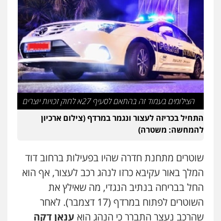
גיל דביר – משרד עורכי דין
פלילי
פשיעה כלכלית
צווארון לבן
0506217771
עו"ד אריה פטר
לשעבר סגן מנהל המחלקה הפלילית
בפרקליטות המדינה
0506217994
הצילומים בעמוד זה בהתאם לסעיף 27א לחוק זכויות יוצרים
התחיל בכריזה לעצור ונגמר במרדף (צילום ארכיון
משרד עורכי דין פארס פלאח
פלילי
צבאי
צווארון לבן והונאה
ביטוח לאומי
להמחשה: משטרה)
0549911449
שוטרים מתחנת חדרה שהיו בפעילות ברחוב דוד
המלך באור עקיבא כרזו לנהג רכב לעצור, אף הוא
עו"ד עידית שינו-אמיתי
פלילי
עורכי דין לענייני אסירים
פשיעה
החל בבריחה בנתיב הנגדי, מה שאילץ את
חמורה
מעצרים וחקירות
השוטרים לפתוח במרדף (17 דצמבר). לאחר
0507587013
שהרכב נעצר התברר כי הנהג הוא
ענאן דקה