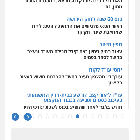
ממון, גם
0525556970
גיל פרידמן – משרד עו"ד
פלילי
צווארון לבן
מעצרים וחקירות
מחיקת
כנס 60 שנה לחוק הירושה
רישום פלילי
ראשי הכנס מדגישים את המהפכה הטכנולגית
0503366733
שמחייבת שינויי חקיקה
עו"ד קארין לגטיוי
פלילי
פשיעה חמורה
מעצרים וחקירות
חפץ חשוד
0507446995
עורך דין פלילי רובי גלבוע
עצור בתיק ניסיון רצח קיבל חבילה מעו"ד ונעצר
פלילי
פשיעה חמורה
צווארון לבן
תעבורה
בחשד לסחר בסמים
0505537656
עו"ד אלינור טל
יחסי עו"ד לקוח
עבירות פליליות
משפט מנהלי
עתירות
אסירים
ועדות שחרורים
עורך דין מהצפון נעצר בחשד להברחת חשיש לעצור
בקישון
0523823782
עו"ד קובי בן שעיה
פלילי
צווארון לבן
צבאי
עו"ד ליאור קצב הורשע בבית-הדין המשמעתי
0524040052
בעיכוב כספים ופגיעה בכבוד המקצוע
עו"ד אמיר כהן
חודש בלבד לאחר שהופיע בכנס לשכת עורכי הדין,
פלילי
מעצרים וחקירות
תעבורה
קצב הורשע
0537470000
דוד אפרים משרד עורכי דין
10 מיליון
פלילי
צווארון לבן
מס הכנסה
מע"מ
עורך-דין חשוד בהעלמת הכנסות והתחמקות ממס
0506209859
רכישה
עו"ד ירון גיגי