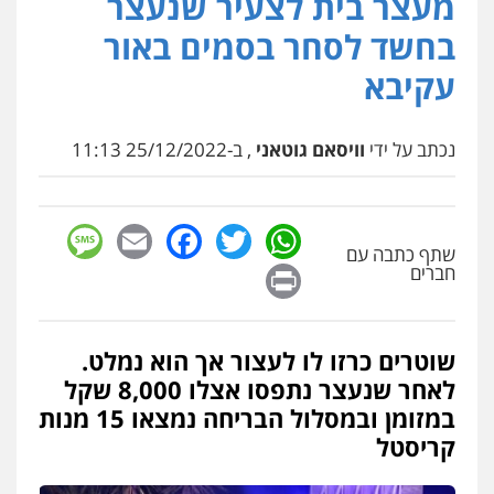
מעצר בית לצעיר שנעצר
פלילי
פשיעה חמורה
ארגוני פשע
עבירות
בחשד לסחר בסמים באור
המתה
עבירות מין
0509930581
עקיבא
עו"ד יפעת שוורץ סיל
נכתב על ידי
וויסאם גוטאני
, ב-25/12/2022 11:13
פלילי
תעבורה
0523379525
sage
Facebook
Email
WhatsApp
Twitter
עו"ד אליה חן ברק
שתף כתבה עם
Print
חברים
פלילי
פשיעה חמורה
ליווי וייצוג בחקירות
ומעצרים
אסירים
נוער
0525914163
שוטרים כרזו לו לעצור אך הוא נמלט.
עו"ד שאדי נאטור
לאחר שנעצר נתפסו אצלו 8,000 שקל
פלילי
פשיעה חמורה
מעצרים וחקירות
במזומן ובמסלול הבריחה נמצאו 15 מנות
0509230800
קריסטל