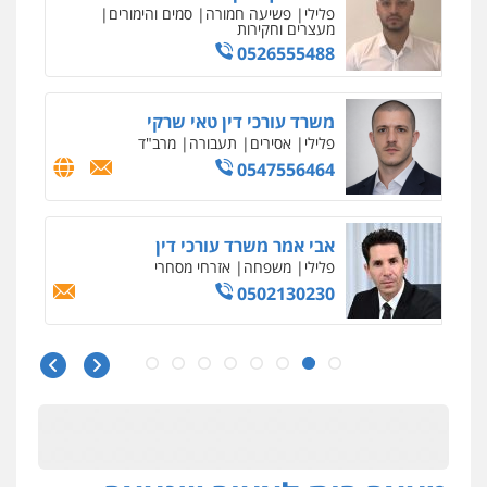
פלילי
פשיעה חמורה
סמים והימורים
מעצרים וחקירות
0526555488
משרד עורכי דין טאי שרקי
פלילי
אסירים
תעבורה
מרב"ד
0547556464
אבי אמר משרד עורכי דין
פלילי
משפחה
אזרחי מסחרי
0502130230
חליל ביאדי – משרד עורכי דין
פלילי
דיני תעבורה
מעצרים וחקירות
פשיעה חמורה
אסירים
0509636895
עו"ד איהאב זבידאת