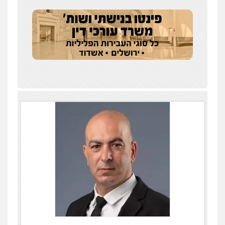
עו"ד אלון קריטי
פלילי
כלכלי
אלימות
סמים
מעצרים
0525544654
שני אלגרבלי – משרד עורכי דין
פלילי
עורכי דין לענייני אסירים
תעבורה
0507120031
עו"ד רונן בנדל
משפט פלילי
פשיעה חמורה
פלילי