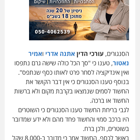
עו"ד עמית רוזנצויג
משפט פלילי
דיני תעבורה
0532700200
עו"ד אור בן שאנן
פלילי
מעצרים וחקירות
הסנגורים,
עורכי הדין
אתנה אדרי
ו
אמיר
0549199449
נאטור
, טענו כי "סך הכל כולה שישה גרם נתפסו
ואין אינדיקציה לסחר פרט לאותו כסף שנתפס".
עו"ד מוחמד רחאל
בנוסף טענו הסנגורים כי אין דבר הקושר את
פלילי
פשיעה חמורה
צווארון לבן
צבאי
מעצרים וחקירות
החשוד לסמים שנמצאו בקרבת מקום ולא ברשות
0502228917
החשוד או ברכה.
לגבי בריחת החשוד טענו הסנגורים כי השוטרים
בר ציון – אוזן משרד עורכי דין
היו ברכב סמוי והחשוד פחד מהם ולא ידע שמדובר
פלילי
עבירות תנועה
תעבורה
פשיעה
חמורה
בשוטרים, ולכן ברח.
עו"ד דותן דניאלי
0505258475
באשר לכסף, החשוד אמר כי מדובר ב-8,000 שקל
פלילי
פשיעה חמורה
צווארון לבן
פשיעה