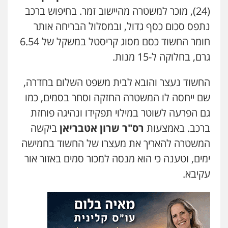
(24), מוכר למשטרה מהיישוב זמר. בחיפוש ברכב
עו"ד יאיר בן סימון
פלילי
תעבורה
אזרחי
נזיקין
ביטוח
נתפס סכום כסף גדול, ובמסלול הבריחה אותר
0505719060
חומר החשוד כסם מסוג קריסטל במשקל של 6.54
גרם, בחלוקה ל-15 מנות.
עו"ד נס בן נתן
פלילי
כלכלי
פשיעה חמורה
נוער
החשוד נעצר והובא לבית משפט השלום בחדרה,
0505555110
שם ייחסה לו המשטרה החזקה וסחר בסמים, כמו
גם הפרעה לשוטר במילוי תפקידו ונהיגה פוחזת
ברכב. באמצעות
רס"ר שרון אטבריאן
ביקשה
עו"ד דניאל דרוביצקי
פלילי
משפחה
צבאי
המשטרה להאריך את מעצרו של החשוד בחמישה
0526409925
ימים, וטענה כי הוא מנסה למכור סמים באזור אור
עקיבא.
עו"ד משה פלמור
פלילי
כלכלי
צווארון לבן
עורכי דין לענייני
אסירים
0549732303