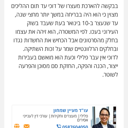
בבקשה להארכת מעצרו של דוכי עד תום ההליכים
מצוין כי הוא היה בבריחה במשך יותר מחצי שנה,
קורל קרוז – עורך דין פלילי
עו"ד מירב נוסבוים
משפט פלילי
עד שנעצר ב-10 בינואר בעת שעבד בשוק
פלילי
מעצרים וחקירות
נוער
עורכי דין
לענייני אסירים
0545437431
העירוני בעכו. לפי המשטרה, הוא זיהה את עצמו
0522331443
בחלק מהסרטונים אבל הכחיש את החשדות נגדו
עו"ד עלי סעדי
ובחלקים הרלוונטיים שמר על זכות השתיקה.
רעות כהן – משרד עורכי דין
פלילי
פשיעה חמורה
ליווי וייצוג בחקירות
ומעצרים
פלילי
צווארון לבן
תעבורה
אסירים
מעצרים
לדוכי אין עבר פלילי וכעת הוא מואשם בעבירות
וחקירות
0508824984
ייצור, הכנה והפקה, החזקת סם מסוכן והפרעה
0506277425
לשוטר.
עו"ד תומר בנישתי
פלילי
מעצרים וחקירות
צווארון לבן
פשיעה
עו"ד שאדי דבאח
חמורה
פלילי
פשיעה כלכלית
תעבורה
0546657865
0505643689
ניר קידר – צלם
צילום עורכי דין
שירותים מקצועיים לעורכי
דין
עו"ד מעיין שמחון
0504578527
פלילי
מעצרים וחקירות
עורכי דין לענייני
עו"ד רעות שמחון
אסירים
פלילי
אסירים
תעבורה
0587604050