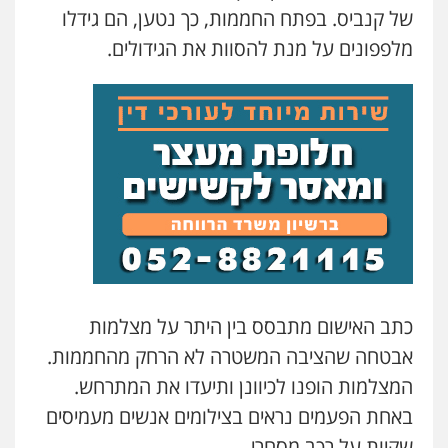
של קנביס. בפתח החממות, כך נטען, הם גידלו
עו"ד אור בן שאנן
מלפפונים על מנת להסוות את הגידולים.
פלילי
מעצרים וחקירות
0549199449
עו"ד מוחמד רחאל
פלילי
פשיעה חמורה
צווארון לבן
צבאי
מעצרים וחקירות
0502228917
בר ציון – אוזן משרד עורכי דין
פלילי
עבירות תנועה
תעבורה
פשיעה
חמורה
0505258475
כתב האישום מתבסס בין היתר על מצלמות
אבטחה שהציבה המשטרה לא הרחק מהחממות.
המצלמות הופנו לכיוונן ותיעדו את המתרחש.
עו"ד מוחמד סביחאת
פלילי
תעבורה
פשיעה כלכלית
באחת הפעמים נראים בצילומים אנשים מעמיסים
0525077716
שקיות על רכב מסחרי.