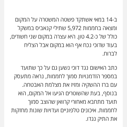
עו"ד אייל אביטל
עו"ד לימור רוט חזן
פלילי
פשיעה חמורה
מעצרים וחקירות
ב-14 במאי אשתקד פשטה המשטרה על המקום
פלילי
מעצרים
צווארון לבן
פשיעה חמורה
0544712201
ומצאה בחממות 5,972 שתילי קנאביס במשקל
0523407232
כולל של כ-4.2 טון. היא עצרה במקום שני חשודים,
בעוד שדוכי נכח אף הוא במקום אבל הצליח
כבריאן, מזר – משרד עורכי דין
עו"ד אשרף שחאדה
פלילי
מעצרים וחקירות
לברוח.
פלילי
פשיעה חמורה
מעצרים וחקירות
תעבורה
0543986802
0549535659
כתב האישום נגד דוכי נשען גם על כך שתועד
במספר הזדמנויות סמוך לחממות, נראה מתעסק
עו"ד בועז קניג
עו"ד איהאב ג'לג'ולי
פלילי
משפחה
כלכלי
צבאי
עם ברז ההשקיה ומזיז את מצלמת האבטחה.
פלילי
מעצרים וחקירות
עורכי דין לענייני
אסירים
0507003001
בנוסף, בעת שהשוטרים הגיעו אל המקום, הוא
0505216700
תועד מתחבא מאחורי קרוואן שהוצב סמוך
עו"ד אבי כהן
לחממות. איכונים טלפוניים ועדויות שונות מחזקות
פלילי
פשיעה חמורה
קטינים
אלימות
עו"ד זקי אלעברה
סמים
עבירות מין
את התיק נגדו.
פלילי
פשיעה חמורה
עורכי דין לענייני אסירים
0523647066
0559600005