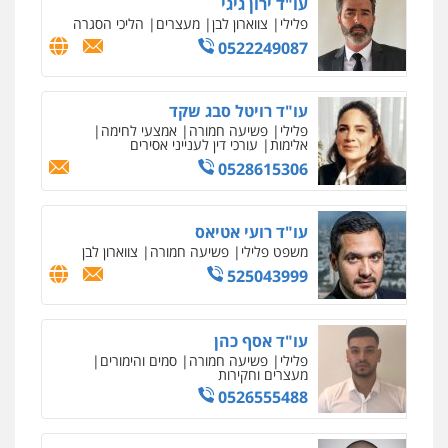
עו"ד ירון גיגי
פלילי
צווארון לבן
מעצרים
הליכי הסגרה
0522249087
עו"ד רויטל סבג שקד
פלילי
פשיעה חמורה
אמצעי לחימה
אלימות
עורכי דין לענייני אסירים
0528615306
עו"ד רועי אטיאס
משפט פלילי
פשיעה חמורה
צווארון לבן
525043999
עו"ד אסף כהן
פלילי
פשיעה חמורה
סמים והימורים
מעצרים וחקירות
0526555488