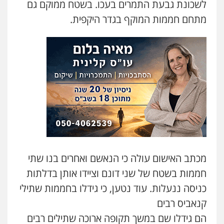
לשכונת גבעת התמרים בעכו. בשטח ממוקם גם
עו"ד נס בן נתן
מתחם חממות המוקף בגדר היקפית.
פלילי
כלכלי
פשיעה חמורה
נוער
0505555110
עו"ד דניאל דרוביצקי
פלילי
משפחה
צבאי
0526409925
עו"ד משה פלמור
פלילי
כלכלי
צווארון לבן
עורכי דין לענייני
אסירים
מכתב האישום עולה כי הנאשם ואחרים בנו שתי
0549732303
חממות בשטח של שני דונם וציידו אותן בדלתות
כניסה ננעלות. עוד נטען, כי גידלו בחממות שתילי
עו"ד עמית רוזנצויג
משפט פלילי
דיני תעבורה
קנאביס רבים
0532700200
הם גידלו שם במשך תקופה ארוכה שתילים רבים