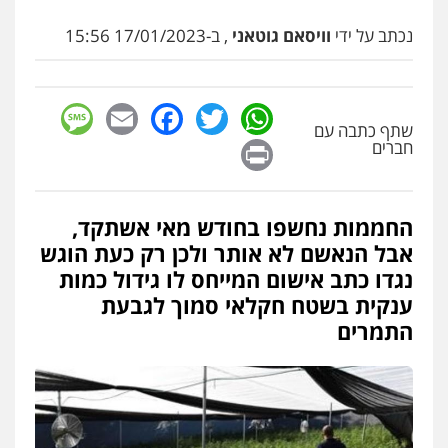
עו"ד יפעת שוורץ סיל
נכתב על ידי
וויסאם גוטאני
, ב-17/01/2023 15:56
פלילי
תעבורה
0523379525
sage
Facebook
Email
WhatsApp
Twitter
עו"ד אליה חן ברק
שתף כתבה עם
Print
חברים
פלילי
פשיעה חמורה
ליווי וייצוג בחקירות
ומעצרים
אסירים
נוער
0525914163
החממות נחשפו בחודש מאי אשתקד,
עו"ד שאדי נאטור
אבל הנאשם לא אותר ולכן רק כעת הוגש
פלילי
פשיעה חמורה
מעצרים וחקירות
נגדו כתב אישום המייחס לו גידול כמות
0509230800
ענקית בשטח חקלאי סמוך לגבעת
התמרים
גיל דביר – משרד עורכי דין
פלילי
פשיעה כלכלית
צווארון לבן
0506217771