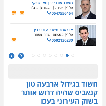
משרד עורכי דין טאי שרקי
פלילי
אסירים
תעבורה
מרב"ד
0547556464
אבי אמר משרד עורכי דין
פלילי
משפחה
אזרחי מסחרי
0502130230
חליל ביאדי – משרד עורכי דין
פלילי
דיני תעבורה
מעצרים וחקירות
פשיעה חמורה
אסירים
0509636895
חשוד בגידול ארבעה טון
עו"ד איהאב זבידאת
פלילי
פשיעה חמורה
ארגוני פשע
עבירות
קנאביס שהיה דרוש אותר
המתה
עבירות מין
0509930581
בשוק העירוני בעכו