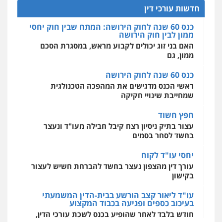
וחקירות
פלילי
פשיעה חמורה
מעצרים וחקירות
האם בני זוג יכולים לקבוע מראש, במסגרת הסכם
חדשות עורכי דין
0542255161
ממון, גם
0507446995
מרכז התחלה חדשה
אסירים
עבירות מין
שירותים מקצועיים
כנס 60 שנה לחוק הירושה
לעורכי דין
גל דהן – משרד עורך דין פלילי
ראשי הכנס מדגישים את המהפכה הטכנולגית
עו"ד אלינור טל
0544500346
פלילי
פשיעה חמורה
סמים
מעצרים
שמחייבת שינויי חקיקה
וחקירות
עבירות פליליות
משפט מנהלי
עתירות
אסירים
ועדות שחרורים
0544723840
חפץ חשוד
0523823782
עצור בתיק ניסיון רצח קיבל חבילה מעו"ד ונעצר
בחשד לסחר בסמים
גיל פרידמן – משרד עו"ד
פלילי
צווארון לבן
מעצרים וחקירות
מחיקת
עו"ד אמיר כהן
רישום פלילי
יחסי עו"ד לקוח
פלילי
מעצרים וחקירות
תעבורה
0503366733
עורך דין מהצפון נעצר בחשד להברחת חשיש לעצור
0537470000
בקישון
עו"ד ליאור קצב הורשע בבית-הדין המשמעתי
עורך דין פלילי רובי גלבוע
בעיכוב כספים ופגיעה בכבוד המקצוע
עו"ד ירון גיגי
פלילי
פשיעה חמורה
צווארון לבן
תעבורה
פלילי
צווארון לבן
מעצרים
הליכי הסגרה
חודש בלבד לאחר שהופיע בכנס לשכת עורכי הדין,
0505537656
קצב הורשע
0522249087
10 מיליון
עו"ד קובי בן שעיה
עורך-דין חשוד בהעלמת הכנסות והתחמקות ממס
עו"ד רויטל סבג שקד