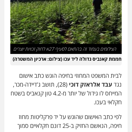
עו"ד אריה פטר
לשעבר סגן מנהל המחלקה הפלילית
בפרקליטות המדינה
0506217994
משרד עורכי דין פארס פלאח
פלילי
צבאי
צווארון לבן והונאה
ביטוח לאומי
הצילומים בעמוד זה בהתאם לסעיף 27א לחוק זכויות יוצרים
0549911449
חממת קאנביס גדולה ליד עכו (צילום: ארכיון המשטרה)
עו"ד עידית שינו-אמיתי
לבית המשפט המחוזי בחיפה הוגש כתב אישום
פלילי
עורכי דין לענייני אסירים
פשיעה
חמורה
מעצרים וחקירות
נגד
עבד אלראזק דוכי
(28), תושב ג'דיידה-מכר,
0507587013
המייחס לו גידול של יותר מ-4.2 טון קנאביס בשטח
חקלאי בעכו.
עו"ד יאיר בן סימון
פלילי
תעבורה
אזרחי
נזיקין
ביטוח
לפי כתב האישום שהוגש על יד פרקליטות מחוז
0505719060
חיפה, הנאשם החזיק ב-25 דונם חקלאיים סמוך