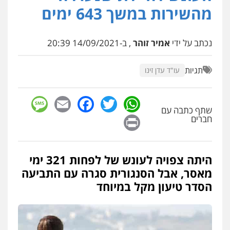
פלילי
פשיעה חמורה
זכויות אדם
מהשירות במשך 643 ימים
0527448141
נכתב על ידי
אמיר זוהר
, ב-14/09/2021 20:39
עו"ד אביגדור פלדמן
פלילי
אסירים
צווארון לבן
זכויות אדם
אזרחי
תגיות
עו"ד עדן זינו
0505345826
sage
Facebook
Email
WhatsApp
Twitter
שתף כתבה עם
עו"ד יאיר בן סימון
Print
חברים
פלילי
תעבורה
אזרחי
נזיקין
ביטוח
0505719060
היתה צפויה לעונש של לפחות 321 ימי
עו"ד מוחמד רחאל
מאסר, אבל הסנגורית סגרה עם התביעה
פלילי
פשיעה חמורה
צווארון לבן
צבאי
הסדר טיעון מקל במיוחד
מעצרים וחקירות
0502228917
בר ציון – אוזן משרד עורכי דין