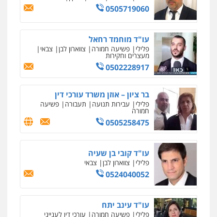
0505719060
עו"ד מוחמד רחאל
פלילי
פשיעה חמורה
צווארון לבן
צבאי
מעצרים וחקירות
0502228917
בר ציון – אוזן משרד עורכי דין
פלילי
עבירות תנועה
תעבורה
פשיעה
חמורה
0505258475
עו"ד קובי בן שעיה
פלילי
צווארון לבן
צבאי
0524040052
עו"ד עינב יתח
פלילי
פשיעה חמורה
עורכי דין לענייני