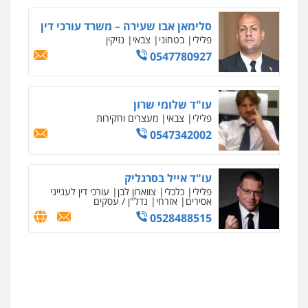
צילום עורכי דין
שירותים מקצועיים לעורכי
דין
סלימאן אבו שעירה – משרד עורכי דין
0504578527
פלילי
בטחוני
צבאי
נזיקין
0547780927
רונן הלל – מוניטין
מחיקת כתבות מגוגל ודחיקת אזכורים
שליליים
שירותים מקצועיים לעורכי דין
עו"ד שלומי שרון
0522508109
פלילי
צבאי
מעצרים וחקירות
0547342002
אחסון אתרים
מהירות
הגנה
גיבוי
תמיכה
שירותים
מקצועיים לעורכי דין
עו"ד אייל בסרגליק
פלילי
כלכלי
צווארון לבן
עורכי דין לענייני
אסירים
אזרחי
נדל"ן / עסקים
0528488515
מרכז התחלה חדשה
אסירים
עבירות מין
שירותים מקצועיים
לעורכי דין
0544500346
מאיה בלום, עו"ס, טיפול ושיקום