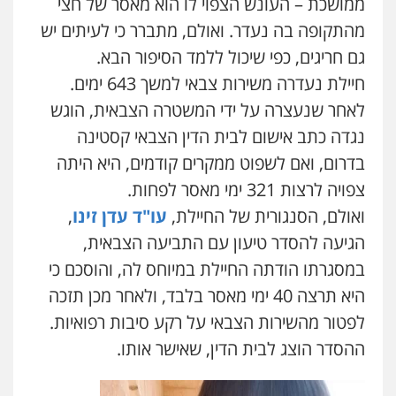
ממושכת – העונש הצפוי לו הוא מאסר של חצי
פלילי
פשיעה חמורה
קטינים
אלימות
מהתקופה בה נעדר. ואולם, מתברר כי לעיתים יש
סמים
עבירות מין
0523647066
גם חריגים, כפי שיכול ללמד הסיפור הבא.
חיילת נעדרה משירות צבאי למשך 643 ימים.
לאחר שנעצרה על ידי המשטרה הצבאית, הוגש
נגדה כתב אישום לבית הדין הצבאי קסטינה
בדרום, ואם לשפוט ממקרים קודמים, היא היתה
צפויה לרצות 321 ימי מאסר לפחות.
ואולם, הסנגורית של החיילת,
עו"ד עדן זינו
,
הגיעה להסדר טיעון עם התביעה הצבאית,
במסגרתו הודתה החיילת במיוחס לה, והוסכם כי
היא תרצה 40 ימי מאסר בלבד, ולאחר מכן תזכה
לפטור מהשירות הצבאי על רקע סיבות רפואיות.
ההסדר הוצג לבית הדין, שאישר אותו.