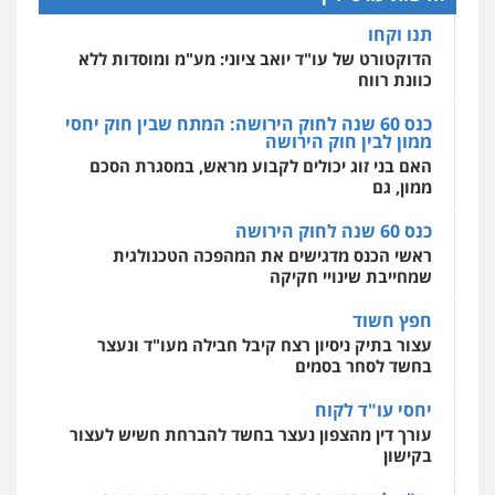
אחסון אתרים
תנו וקחו
מהירות
הגנה
גיבוי
תמיכה
שירותים
מקצועיים לעורכי דין
הדוקטורט של עו"ד יואב ציוני: מע"מ ומוסדות ללא
כוונת רווח
כנס 60 שנה לחוק הירושה: המתח שבין חוק יחסי
ממון לבין חוק הירושה
מרכז התחלה חדשה
האם בני זוג יכולים לקבוע מראש, במסגרת הסכם
אסירים
עבירות מין
שירותים מקצועיים
לעורכי דין
ממון, גם
0544500346
כנס 60 שנה לחוק הירושה
ראשי הכנס מדגישים את המהפכה הטכנולגית
שמחייבת שינויי חקיקה
חפץ חשוד
עצור בתיק ניסיון רצח קיבל חבילה מעו"ד ונעצר
בחשד לסחר בסמים
יחסי עו"ד לקוח
עורך דין מהצפון נעצר בחשד להברחת חשיש לעצור
בקישון