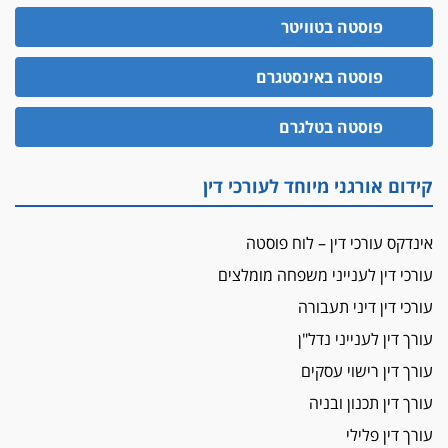
הדין למשמעת
פוסטה בטוויטר
האופנוע חזר הביתה
פוסטה באינסטגרם
עו"ד גיל פרידמן והרפתקאות אופנוע השטח שלו
הזכות לטנף
פוסטה בטלגרם
זוכה עורך-דין שהשווה את ברק לסינוואר ואת
"הבמות של קפלן" לחמאס
קידום אורגני מיוחד לעורכי דין
מאסר לעורך הדין
מאסר בפועל לעו"ד מהצפון שהגיש תביעות
אינדקס עורכי דין – לוח פוסטה
פיקטיביות בשם פלסטינים
עורכי דין לענייני משפחה מומלצים
על המידתיות
ביה"ד המשמעתי ביטל השעיה לצמיתות של
עורכי דין דיני תעבורה
עורכת-דין שהביעה שמחה ב-7 באוקטובר
עורך דין לענייני נדל"ן
אשם
עורך דין רישוי עסקים
עו"ד הלל בבייב הורשע בהונאת עשרות לקוחות,
עורך דין תכנון ובניה
ההסדר: 7-9 שנות מאסר
עורך דין פלילי
דין ומקרקעין