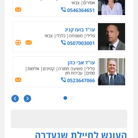
אסירים
צבאי
0546364651
עו"ד בועז קניג
פלילי
משפחה
כלכלי
צבאי
0507003001
עו"ד אבי כהן
פלילי
פשיעה חמורה
קטינים
אלימות
סמים
עבירות מין
0523647066
עו"ד ירון גיגי
פלילי
צווארון לבן
מעצרים
הליכי הסגרה
0522249087
העונש לחיילת שנעדרה
עו"ד דרוויש נאשף