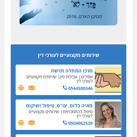
רונן הלל – מוניטין
194 עורכי הדין החדשים
מחיקת כתבות מגוגל ודחיקת אזכורים
אחרי המלחמה: הוסמכו בירושלים עורכות ועורכי
שליליים
שירותים מקצועיים לעורכי דין
הדין החדשים
0522508109
עסקה חמה
מפקח במס הכנסה ועורך-דין חשודים בהצהרה כוזבת
אחסון אתרים
על עסקת נדל"ן בצפון
מהירות
הגנה
גיבוי
תמיכה
שירותים
מקצועיים לעורכי דין
סקס בכל מחיר
שירותים מקצועיים לעורכי דין
כתב האישום נגד עו"ד עידן דביר: האונס והמחירון
לאקטים מיניים
מרכז התחלה חדשה
כתב אישום: יו"ר ש"ס לשעבר בחיפה וסינדיקאט
אסירים
עבירות מין
שירותים מקצועיים
ההלוואות של משפחת הרינג
לעורכי דין
הפרקליטות: הרב נתנאל חייק ואביו הרב אריה חייק
0544500346
שמשו אנשי
החשוד ברצח עו"ד ארבל פלדמן טען לרקע נפשי
מאיה בלום, עו"ס, טיפול ושיקום
ושתק בחקירתו
טיפול בהתמכרויות
שירותים מקצועיים
לעורכי דין
בבית המשפט התברר כי לחשוד, אחמד אלרג'וב
מרמלה, לא נערכה
0504062539
יחסי עו"ד לקוח