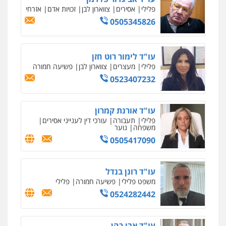
0504578527
פלילי
אסירים
צווארון לבן
זכויות אדם
אזרחי
0505345826
רונן הלל – מוניטין
מחיקת כתבות מגוגל ודחיקת אזכורים
שליליים
שירותים מקצועיים לעורכי דין
עו"ד לימור רוט חזן
0522508109
פלילי
מעצרים
צווארון לבן
פשיעה חמורה
0523407232
אחסון אתרים
מהירות
הגנה
גיבוי
תמיכה
שירותים
מקצועיים לעורכי דין
עו"ד אורנת קמרון
פלילי
תעבורה
עורכי דין לענייני אסירים
משפחה
נוער
0505417090
מרכז התחלה חדשה
אסירים
עבירות מין
שירותים מקצועיים
לעורכי דין
עו"ד רונן בנדל
0544500346
משפט פלילי
פשיעה חמורה
פלילי
0524282442
מאיה בלום, עו"ס, טיפול ושיקום
טיפול בהתמכרויות
שירותים מקצועיים
לעורכי דין
עו"ד אבי כהן