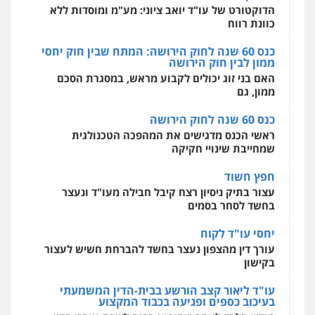
מקצועיים לעורכי דין
הדוקטורט של עו"ד יואב ציוני: מע"מ ומוסדות ללא
כוונת רווח
כנס 60 שנה לחוק הירושה: המתח שבין חוק יחסי
ממון לבין חוק הירושה
מרכז התחלה חדשה
האם בני זוג יכולים לקבוע מראש, במסגרת הסכם
אסירים
עבירות מין
שירותים מקצועיים
לעורכי דין
ממון, גם
0544500346
כנס 60 שנה לחוק הירושה
ראשי הכנס מדגישים את המהפכה הטכנולגית
שמחייבת שינויי חקיקה
חפץ חשוד
עצור בתיק ניסיון רצח קיבל חבילה מעו"ד ונעצר
בחשד לסחר בסמים
יחסי עו"ד לקוח
עורך דין מהצפון נעצר בחשד להברחת חשיש לעצור
בקישון
עו"ד ליאור קצב הורשע בבית-הדין המשמעתי
בעיכוב כספים ופגיעה בכבוד המקצוע