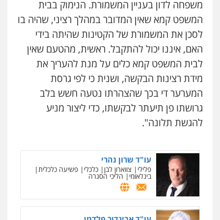
משפחה לדון בעניין המשמורת. הנימוק בבית
המשפט קמא שאין המדובר במהלך רציני, שהיה בו
לסכן את המשמורת של הקטינות שהיתה בידי
האם, איננו יכול להתקבל. ראשית, מהטעם שאין
לבית המשפט קמא כלים על מנת להעריך את
מידת רצינות הבקשה, ושנית כי לפי גרסת
המערער די בכך שהצהרתו נטעה חשש בלב
גרושתו פן תיעתר לבקשתו, כדי ליצור מניע
להגשת תלונה".
עו"ד שרון נהרי
פלילי
צווארון לבן
כלכלי
פשיעה כלכלית
בינלאומי
הליכי הסגרה
ניר קידר – צלם
צילום עורכי דין
שירותים מקצועיים לעורכי
דין
עו"ד אביגדור פלדמן