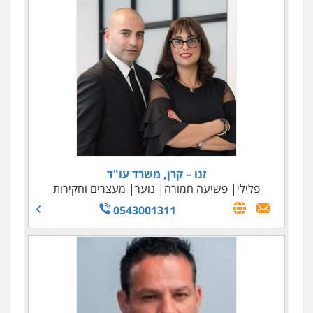
זנו – קרן, משרד עו"ד
פלילי
פשיעה חמורה
נוער
מעצרים וחקירות
0543001311