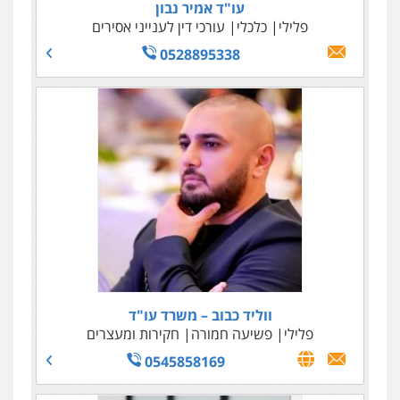
עו"ד אמיר נבון
עו"ד טליה גרידיש
פלילי
פלילי
כלכלי
כלכלי
צבאי
עורכי דין לענייני אסירים
עורכי דין לענייני אסירים
0523307111
0528895338
עו"ד ג'קי סגרון
ווליד כבוב – משרד עו"ד
פלילי
פלילי
פשיעה חמורה
עורכי דין לענייני אסירים
צבאי
חקירות ומעצרים
שחרור ממעצר
- ימים ועד תום הליכים
0545858169
0522892777