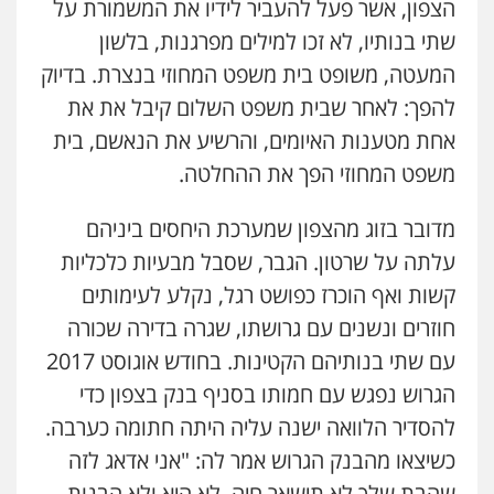
הצפון, אשר פעל להעביר לידיו את המשמורת על
שתי בנותיו, לא זכו למילים מפרגנות, בלשון
המעטה, משופט בית משפט המחוזי בנצרת. בדיוק
להפך: לאחר שבית משפט השלום קיבל את את
אחת מטענות האיומים, והרשיע את הנאשם, בית
משפט המחוזי הפך את ההחלטה.
מדובר בזוג מהצפון שמערכת היחסים ביניהם
עלתה על שרטון. הגבר, שסבל מבעיות כלכליות
קשות ואף הוכרז כפושט רגל, נקלע לעימותים
חוזרים ונשנים עם גרושתו, שגרה בדירה שכורה
עם שתי בנותיהם הקטינות. בחודש אוגוסט 2017
הגרוש נפגש עם חמותו בסניף בנק בצפון כדי
להסדיר הלוואה ישנה עליה היתה חתומה כערבה.
כשיצאו מהבנק הגרוש אמר לה: "אני אדאג לזה
שהבת שלך לא תישאר חיה, לא היא ולא הבנות