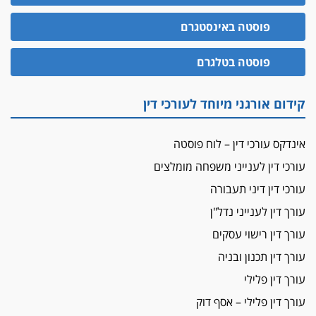
האופנוע חזר הביתה
פוסטה באינסטגרם
עו"ד גיל פרידמן והרפתקאות אופנוע השטח שלו
הזכות לטנף
פוסטה בטלגרם
זוכה עורך-דין שהשווה את ברק לסינוואר ואת
"הבמות של קפלן" לחמאס
קידום אורגני מיוחד לעורכי דין
מאסר לעורך הדין
מאסר בפועל לעו"ד מהצפון שהגיש תביעות
אינדקס עורכי דין – לוח פוסטה
פיקטיביות בשם פלסטינים
עורכי דין לענייני משפחה מומלצים
על המידתיות
ביה"ד המשמעתי ביטל השעיה לצמיתות של
עורכי דין דיני תעבורה
עורכת-דין שהביעה שמחה ב-7 באוקטובר
עורך דין לענייני נדל"ן
אשם
עורך דין רישוי עסקים
עו"ד הלל בבייב הורשע בהונאת עשרות לקוחות,
עורך דין תכנון ובניה
ההסדר: 7-9 שנות מאסר
עורך דין פלילי
דין ומקרקעין
עורך דין פלילי – אסף דוק
עורך דין ברמת השרון נחקר בחשד למרמה בעסקת
נדל"ן