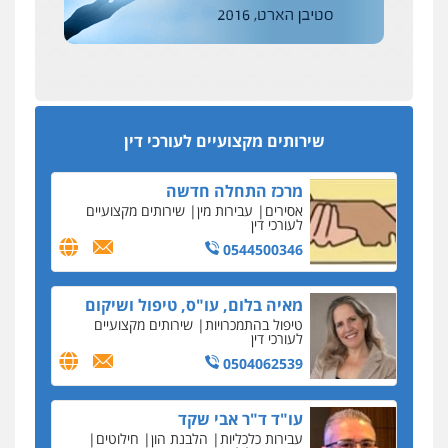
הדין החדשים
0522508109
עסקה חמה
מפקח במס הכנסה ועורך-דין חשודים בהצהרה כוזבת
אחסון אתרים
על עסקת נדל"ן בצפון
מהירות
הגנה
גיבוי
תמיכה
שירותים
מקצועיים לעורכי דין
סקס בכל מחיר
שירותים מקצועיים לעורכי דין
כתב האישום נגד עו"ד עידן דביר: האונס והמחירון
לאקטים מיניים
מרכז התחלה חדשה
כתב אישום: יו"ר ש"ס לשעבר בחיפה וסינדיקאט
אסירים
עבירות מין
שירותים מקצועיים
ההלוואות של משפחת הרינג
לעורכי דין
הפרקליטות: הרב נתנאל חייק ואביו הרב אריה חייק
0544500346
שמשו אנשי
החשוד ברצח עו"ד ארבל פלדמן טען לרקע נפשי
מאיה בלום, עו"ס, טיפול ושיקום
ושתק בחקירתו
טיפול בהתמכרויות
שירותים מקצועיים
לעורכי דין
בבית המשפט התברר כי לחשוד, אחמד אלרג'וב
מרמלה, לא נערכה
0504062539
יחסי עו"ד לקוח
עו"ד ד"ר אבי שקד
עורכת דין נעצרה בחשד להעברת סם לנאשם בכלא
עבירות כלכליות
הלבנת הון
חילוטים
השרון