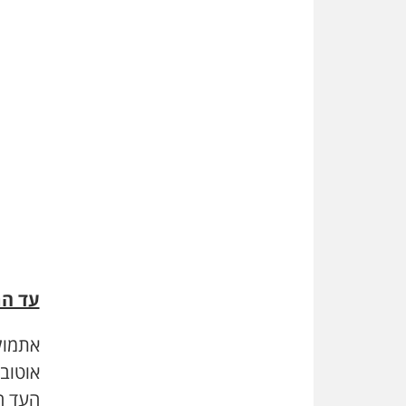
עד הר
אתמול
אוטוב
העד ה