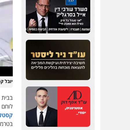
יובל ק
לוחם 
קסטלמ
בטרמפי