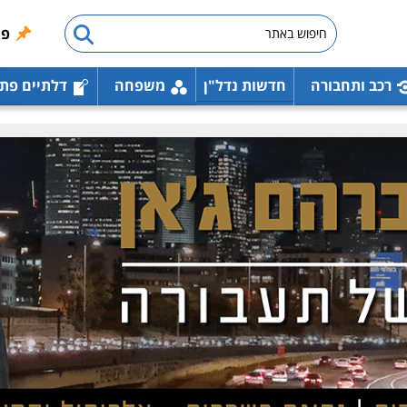
פו
רכב ותחבורה
חדשות נדל"ן
משפחה
דלתיים פת