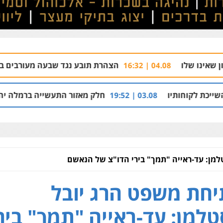
הצהרת תובע נגד שבעה מעורבים בתיק רצח בניהו רזי 
04.0
חלק מאזור התעשייה ברמלה יהפוך למתחם מגורים עם 1,700 יחידות
03.08 | 19:52
מן: עד-ראייה "תמך" בירי הדו"צ של הנאשם
חת משפט הרג יובל
למן: עד-ראייה "תמך" ביר