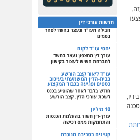
שירותים מקצועיים לעורכי
שינויי חקיקה
דין
זה.
חפץ חשוד
צעו
0522508109
חדשות עורכי דין
עצור בתיק ניסיון רצח קיבל
חבילה מעו"ד ונעצר בחשד לסחר
אחסון אתרים
בסמים
מהירות
הגנה
גיבוי
תמיכה
שירותים מקצועיים
לעורכי דין
יחסי עו"ד לקוח
עורך דין מהצפון נעצר בחשד
להברחת חשיש לעצור בקישון
מרכז התחלה חדשה
אסירים
עבירות מין
עו"ד ליאור קצב הורשע
שירותים מקצועיים לעורכי
בבית-הדין המשמעתי בעיכוב
דין
כספים ופגיעה בכבוד המקצוע
חודש בלבד לאחר שהופיע בכנס
0544500346
ידיו,
לשכת עורכי הדין, קצב הורשע
 סכנה
10 מיליון
עורך-דין חשוד בהעלמת הכנסות
והתחמקות ממס רכישה
חתת
קטינים בסביבה מנוכרת