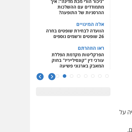
"ניכור הורי מכת מדינה": איך
מתמודדים עם ההשלכות
ההרסניות של התופעה?
אלה המינויים
הוועדה לבחירת שופטים בחרה
26 שופטים ורשמים נוספים
ראו הוזהרתם
הפרקליטות מקדמת הפללת
עורכי דין "קונסילייריז" בחוק
המאבק בארגוני פשיעה
משרות אמון
יו"ר מחוז ת"א משבץ עובדות
שלו למינוי דייני בית הדין
למשמעת
האופנוע חזר הביתה
ה על
עו"ד גיל פרידמן והרפתקאות
אופנוע השטח שלו
.
הזכות לטנף