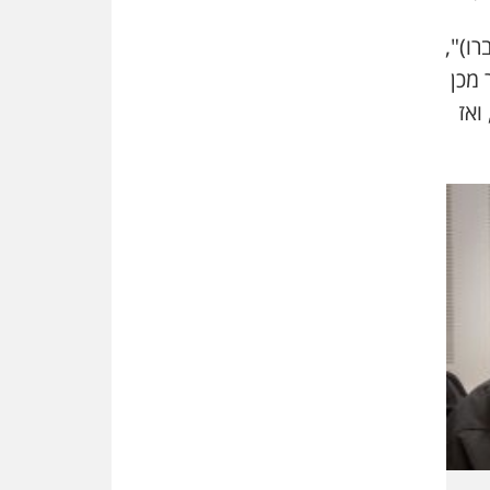
זוכה עורך-דין שהשווה את ברק
לסינוואר ואת "הבמות של קפלן"
רו)",
לחמאס
 מכן
מאסר לעורך הדין
ואז
מאסר בפועל לעו"ד מהצפון
שהגיש תביעות פיקטיביות בשם
פלסטינים
על המידתיות
ביה"ד המשמעתי ביטל השעיה
לצמיתות של עורכת-דין שהביעה
שמחה ב-7 באוקטובר
אשם
עו"ד הלל בבייב הורשע בהונאת
עשרות לקוחות, ההסדר: 7-9
שנות מאסר
דין ומקרקעין
עורך דין ברמת השרון נחקר
בחשד למרמה בעסקת נדל"ן