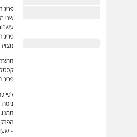
פריג'ה
שני מ
עשרות
פריג'ה
מצוידי
מהצד ה
קסטלמ
פריג'
לפי כת
ניסה ל
ממנו.
הפרקל
– שעונשה עד 20 שנות