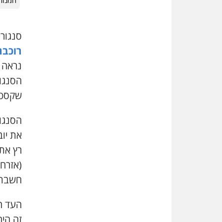
המנוח
סנגורי
רוכבר
נראה 
הסנגור
שקסטל
הסנגו
את יוב
רץ את 
(אזרחי
חשבתי 
העד הס
זה היה