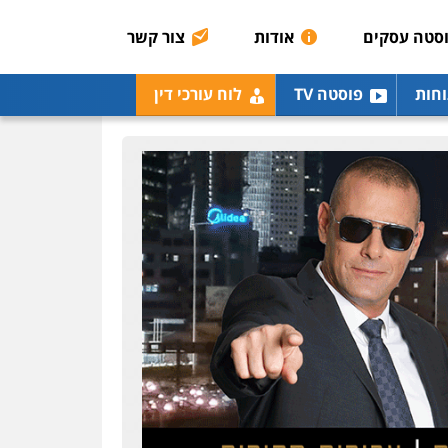
רונן הלל – מוניטין
מחיקת כתבות מגוגל
סטה עסקים
אודות
צור קשר
ודחיקת אזכורים שליליים
שירותים מקצועיים לעורכי
דין
וחות
פוסטה TV
לוח עורכי דין
0522508109
אחסון אתרים
מהירות
הגנה
גיבוי
תמיכה
שירותים מקצועיים
לעורכי דין
מרכז התחלה חדשה
אסירים
עבירות מין
שירותים מקצועיים לעורכי
דין
0544500346
מאיה בלום, עו"ס,
טיפול ושיקום
טיפול בהתמכרויות
שירותים מקצועיים לעורכי