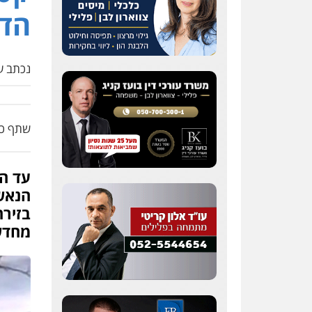
הדו
נכתב על
שתף כת
עד הת
הנאש
בזירת
מחדש