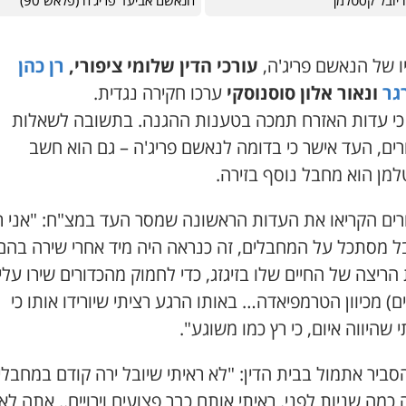
 יובל קסטלמן
הנאשם אביעד פריג'ה (פלאש 90)
ו של הנאשם פריג'ה,
עורכי הדין שלומי ציפורי,
רן כהן
גר
ונאור אלון סוסנוסקי
ערכו חקירה נגדית.
כי עדות האזרח תמכה בטענות ההגנה. בתשובה לשאלות
ים, העד אישר כי בדומה לנאשם פריג'ה – גם הוא חשב
מן הוא מחבל נוסף בזירה.
רים הקריאו את העדות הראשונה שמסר העד במצ"ח: "אני ר
ל מסתכל על המחבלים, זה כנראה היה מיד אחרי שירה בהם,
הריצה של החיים שלו בזיגזג, כדי לחמוק מהכדורים שירו עליו
ם) מכיוון הטרמפיאדה… באותו הרגע רציתי שיורידו אותו כי
שהיווה איום, כי רץ כמו משוגע".
ביר אתמול בבית הדין: "לא ראיתי שיובל ירה קודם במחבלי
 כמה שניות לפני. ראיתי אותם כבר פצועים וירויים.. אתה לא 