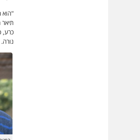
"הוא ר
תיאר ה
כרע, כ
נורה. 