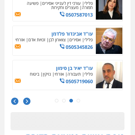
פלילי
עורכי דין לענייני אסירים
פשיעה
חמורה
מעצרים וחקירות
0507587013
עו"ד אביגדור פלדמן
פלילי
אסירים
צווארון לבן
זכויות אדם
אזרחי
0505345826
עו"ד יאיר בן סימון
פלילי
תעבורה
אזרחי
נזיקין
ביטוח
0505719060
עו"ד נס בן נתן
פלילי
כלכלי
פשיעה חמורה
נוער
0505555110
עו"ד משה פלמור