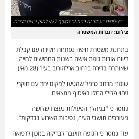
עו"ד ראוף נג'אר
עו"ד שנהב אילון
פלילי
עורכי דין לענייני אסירים
מעצרים
סמים
רכוש
פלילי
פשיעה חמורה
חקירות ומעצרים
נוער
עורכי דין לענייני אסירים
תעבורה
0548009246
הצילומים בעמוד זה בהתאם לסעיף 27א לחוק זכויות יוצרים
0549475678
צילום: דוברות המשטרה
עו"ד אלון ארז
עו"ד אורנת קמרון
פלילי
צבאי
סמים
אלימות במשפחה
צווארון
לבן
בתחנת משטרת חיפה נפתחה חקירה עם קבלת
פלילי
תעבורה
עורכי דין לענייני אסירים
משפחה
נוער
0507368203
דיווח אודות גופת אישה בשנות החמישים לחייה
0505417090
שאותרה בדירה ברחוב ארלוזורוב בעיר (28 מאי).
שחר לדובסקי, עו"ד
פלילי
מעצרים וחקירות
עבירות המתה
עורכי
שני אלגרבלי – משרד עורכי דין
שוטרי מרחב כרמל שהגיעו למקום יחד עם חוקרי
דין לענייני אסירים
פלילי
עורכי דין לענייני אסירים
תעבורה
0507913332
זיהוי פלילי החלו באיסוף ממצאים.
0507120031
נמסר כי "במהלך הפעילות נעצרו שלושה
עו"ד איהאב ג'לג'ולי
פלילי
מעצרים וחקירות
עורכי דין לענייני
עו"ד אייל אביטל
מעורבים תושבי העיר, נסיבות האירוע נבדקות".
אסירים
פלילי
פשיעה חמורה
מעצרים וחקירות
0505216700
0544712201
עוד נמסר כי הגופה תועבר לבדיקה במכון לרפואה