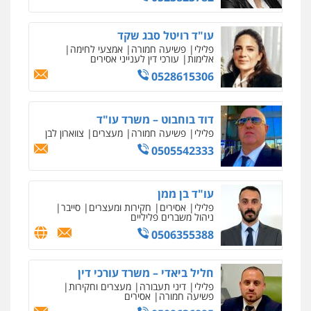
עו"ד קארין לגטיוי
עו"ד רויטל סבג שקד
פלילי
פשיעה חמורה
מעצרים וחקירות
מרכז התחלה חדשה
פלילי
פשיעה חמורה
אמצעי לחימה
0507446995
אלימות
עורכי דין לענייני אסירים
אסירים
עבירות מין
שירותים מקצועיים
לעורכי דין
0528615306
0544500346
עו"ד ירון גיגי
דוד בוחבוט – משרד עו"ד
פלילי
צווארון לבן
מעצרים
הליכי הסגרה
מאיה בלום, עו"ס, טיפול ושיקום
פלילי
פשיעה חמורה
מעצרים
צווארון לבן
0522249087
טיפול בהתמכרויות
שירותים מקצועיים
0505542333
לעורכי דין
0504062539
עו"ד רועי אטיאס
עו"ד בן ממן
משפט פלילי
פשיעה חמורה
צווארון לבן
עו"ד ד"ר אבי שקד
פלילי
אסירים
חקירות ומעצרים
סייבר
525043999
ניהול משברים פליליים
עבירות כלכליות
הלבנת הון
חילוטים
עבירות פליליות
0506355388
0544385337
עו"ד אסף כהן
חליל ביאדי – משרד עורכי דין
פלילי
פשיעה חמורה
סמים והימורים
מעצרים וחקירות
איתי חקירות – שירותים לעורכי דין
פלילי
דיני תעבורה
מעצרים וחקירות
פשיעה חמורה
אסירים
0526555488
חקירות פרטיות
חקירות כלכליות
חקירות
אישות
איתורים