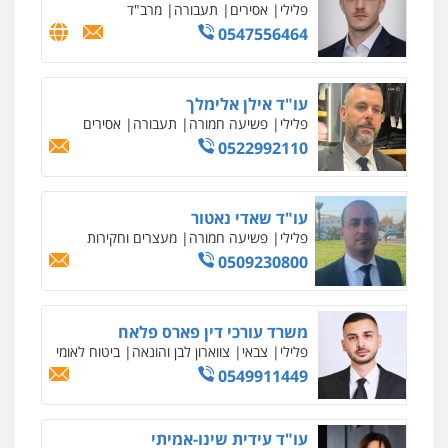
פלילי
אסירים
תעבורה
מרב"ד
0547556464
עו"ד אילן אלימלך
פלילי
פשיעה חמורה
תעבורה
אסירים
0522992110
עו"ד שאדי נאטור
פלילי
פשיעה חמורה
מעצרים וחקירות
0509230800
משרד עורכי דין פארס פלאח
פלילי
צבאי
צווארון לבן והונאה
ביטוח לאומי
0549911449
עו"ד עידית שינו-אמיתי