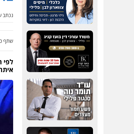
נכתב על
שתף כת
לפי ה
איתר 