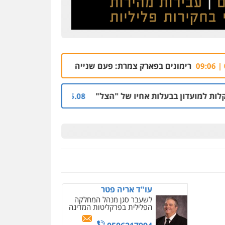
עו"ד זוהר ארבל
פלילי
פשיעה חמורה
מעצרים וחקירות
קטינים
0538788878
פארק צמרת: פעם שנייה מול הבניין בו מתגורר איתן חייא
06.08 | 08:33
עו"ד שלי גורביץ – לוי
משפט פלילי
פשיעה
חמורה
מעצרים וחקירות
צבאי
תעבורה
ת אחיו של "הצל"
הקצין הבכיר והאפליה מול ניצב
05.08 | 12:03
0544218336
עורך דין תמיר אלטיט
פלילי
תעבורה
0545577862
ניר קידר – צלם
צילום עורכי דין
שירותים
מקצועיים לעורכי דין
עו"ד אריה פטר
לשעבר סגן מנהל המחלקה
0504578527
הפלילית בפרקליטות המדינה
רונן הלל – מוניטין