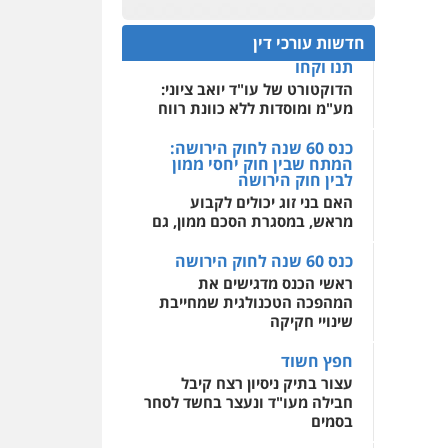
כנס 60 שנה לחוק הירושה:
המתח שבין חוק יחסי ממון
0522508109
חדשות עורכי דין
לבין חוק הירושה
האם בני זוג יכולים לקבוע
אחסון אתרים
מראש, במסגרת הסכם ממון, גם
מהירות
הגנה
גיבוי
תמיכה
שירותים מקצועיים
לעורכי דין
כנס 60 שנה לחוק הירושה
ראשי הכנס מדגישים את
המהפכה הטכנולגית שמחייבת
מרכז התחלה חדשה
שינויי חקיקה
אסירים
עבירות מין
שירותים מקצועיים לעורכי
חפץ חשוד
דין
עצור בתיק ניסיון רצח קיבל
חבילה מעו"ד ונעצר בחשד לסחר
0544500346
בסמים
יחסי עו"ד לקוח
עורך דין מהצפון נעצר בחשד
להברחת חשיש לעצור בקישון
עו"ד ליאור קצב הורשע
בבית-הדין המשמעתי בעיכוב
כספים ופגיעה בכבוד המקצוע