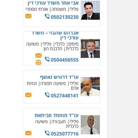
אבי אמר משרד עורכי דין
פלילי
משפחה
אזרחי מסחרי
0502130230
אברהם שהבזי – משרד
עורכי דין
מיסים
כלכלי
פלילי
פשיעה
כלכלית
הלבנת הון
0504456555
עו"ד דרוויש נאשף
פלילי
פשיעה חמורה
זכויות
אדם
0527448141
עו"ד מוחמד סביחאת
פלילי
תעבורה
פשיעה
כלכלית
0525077716