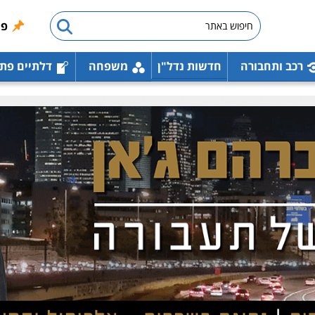
פו
רכב ותחבורה
חדשות נדל"ן
משפחה
דלתיים פת