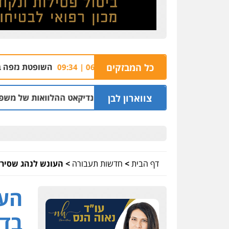
יבלה שבצפון
כל המבזקים
השופטת נזפה במשטרה ושחררה שנ
06.08 | 09:34
צווארון לבן
ס לשעבר בחיפה וסינדיקאט ההלוואות של משפחת הרינג
05.08 | 16:14
דף הבית
>
חדשות תעבורה
>
העונש לנהג שסירב
העו
בדי