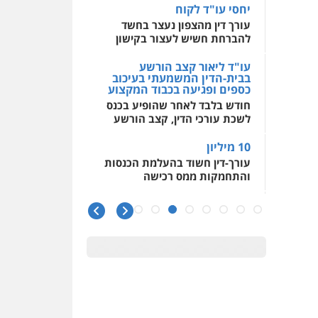
חודש בלבד לאחר שהופיע בכנס
לשכת עורכי הדין, קצב הורשע
10 מיליון
עורך-דין חשוד בהעלמת הכנסות
והתחמקות ממס רכישה
קטינים בסביבה מנוכרת
"ניכור הורי מכת מדינה": איך
מתמודדים עם ההשלכות
ההרסניות של התופעה?
אלה המינויים
הוועדה לבחירת שופטים בחרה
26 שופטים ורשמים נוספים
ראו הוזהרתם
הפרקליטות מקדמת הפללת
עורכי דין "קונסילייריז" בחוק
המאבק בארגוני פשיעה
משרות אמון