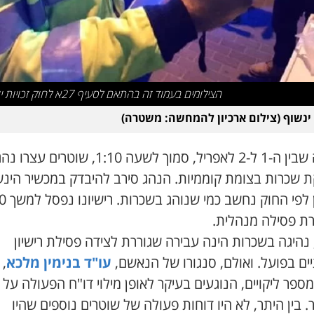
הצילומים בעמוד זה בהתאם לסעיף 27א לחוק זכויות יוצרים
ינשוף (צילום ארכיון להמחשה: משטרה)
בלילה שבין ה-1 ל-2 לאפריל, סמוך לשעה 1:10, שוטרים עצרו נ
ת שכרות בצומת קוממיות. הנהג סירב להיבדק במכשיר הינש
ת פסילה מנהלית.
 נהיגה בשכרות הינה עבירה שגוררת לצידה פסילת רישיון
ים בפועל. ואולם, סנגורו של הנאשם,
עו"ד בנימין מלכא
,
ספר ליקויים, הנוגעים בעיקר לאופן מילוי דו"ח הפעולה על י
 בין היתר, לא היו דוחות פעולה של שוטרים נוספים שהיו