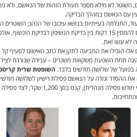
, השוטר לא מילא מספר תעודת הזהות של הנאשם, ולא נש
ין עם הנאשם במהלך הבדיקה.
וד, התגלתה בעייתיות בנושא עיכובו של הנהג; השוטרים הי
צריכים להמתין 15 דקות בין בדיקת הנשיפון לבדיקת הינשוף, אול
ה לא עשו זאת.
ם אלו הובילו את התביעה לתקן את כתב האישום לסעיף קל י
יגה תחת השפעת משקאות משכרים – עבירה שגוררת לציד
 בפועל של שלושה חודשים בלבד.
השופטת שרית קריספי
 את ההסדר וגזרה על הנאשם פסילת רישיון לשלושה חודשי
(בניכוי חודש פסילה מנהלית), קנס בסך 1,200 שקל, לצד 
התחייבות.