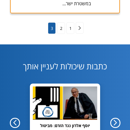
במשטרת ישר...
3
2
1
כתבות שיכולות לעניין אותך
חיפוש?
יוסף אלרון נגד הזרם: מביטול