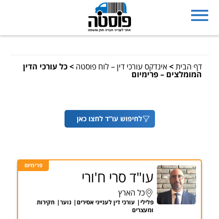
דף הבית
>
אינדקס עורכי דין – לוח פוסטה
>
כל עורכי הדין
המומלצים – פרימיום
לחיפוש עו”ד לחצו כאן
פרימיום
עו"ד סרי ח'ורי
כל הארץ
פלילי
עורכי דין לענייני אסירים
נוער
חקירות
ומעצרים