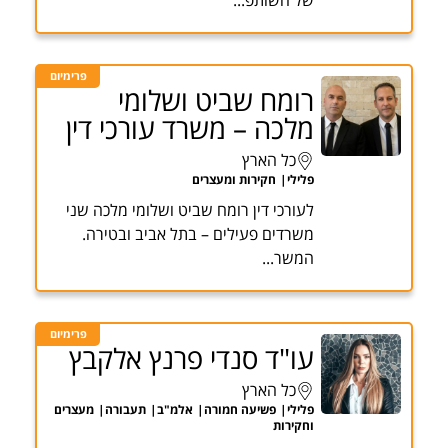
של השותפ...
פרימיום
רומח שביט ושלומי
מלכה – משרד עורכי דין
כל הארץ
פלילי
חקירות ומעצרים
לעורכי דין רומח שביט ושלומי מלכה שני
משרדים פעילים – בתל אביב ובטירה.
המשר...
פרימיום
עו"ד סנדי פרנץ אלקבץ
כל הארץ
פלילי
פשיעה חמורה
אלמ"ב
תעבורה
מעצרים
וחקירות