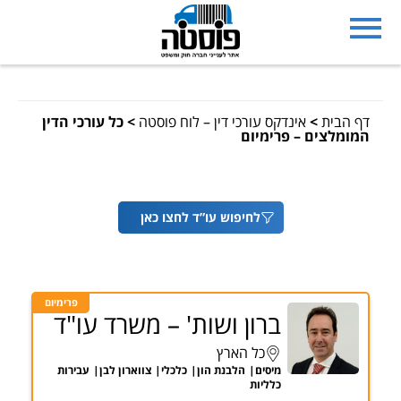
דף הבית
>
אינדקס עורכי דין – לוח פוסטה
>
כל עורכי הדין
המומלצים – פרימיום
לחיפוש עו”ד לחצו כאן
פרימיום
ברון ושות' – משרד עו"ד
כל הארץ
מיסים
הלבנת הון
כלכלי
צווארון לבן
עבירות
כלליות