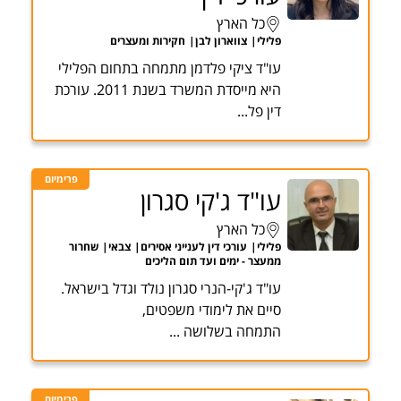
כל הארץ
פלילי
צווארון לבן
חקירות ומעצרים
עו"ד ציקי פלדמן מתמחה בתחום הפלילי
היא מייסדת המשרד בשנת 2011. עורכת
דין פל...
פרימיום
עו"ד ג'קי סגרון
כל הארץ
פלילי
עורכי דין לענייני אסירים
צבאי
שחרור
ממעצר - ימים ועד תום הליכים
עו"ד ג'קי-הנרי סגרון נולד וגדל בישראל.
סיים את לימודי משפטים,
התמחה בשלושה ...
פרימיום