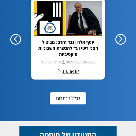
חיפוש?
יוסף אלרון נגד הזרם: מביטול
פה
הסניוריטי ועד להכשרת חשבוניות
020 11:39
פיקטיביות
ריסטל
26/09/2023 08:59
עו"ד יואב ציוני
קראו עוד
לכלל הכתבות