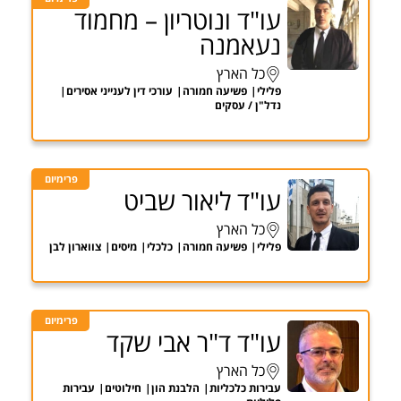
עו"ד ונוטריון – מחמוד
נעאמנה
כל הארץ
פלילי
פשיעה חמורה
עורכי דין לענייני אסירים
נדל"ן / עסקים
פרימיום
עו"ד ליאור שביט
כל הארץ
פלילי
פשיעה חמורה
כלכלי
מיסים
צווארון לבן
פרימיום
עו"ד ד"ר אבי שקד
כל הארץ
עבירות כלכליות
הלבנת הון
חילוטים
עבירות