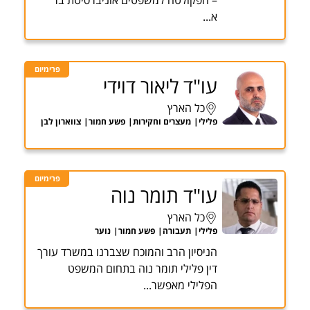
– הפקולטה למשפטים אוניברסיטת בר
א...
פרימיום
עו"ד ליאור דוידי
כל הארץ
פלילי
מעצרים וחקירות
פשע חמור
צווארון לבן
פרימיום
עו"ד תומר נוה
כל הארץ
פלילי
תעבורה
פשע חמור
נוער
הניסיון הרב והמוכח שצברנו במשרד עורך
דין פלילי תומר נוה בתחום המשפט
הפלילי מאפשר...