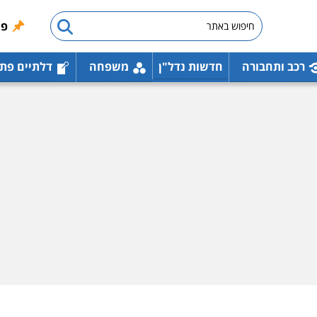
פו
רכב ותחבורה
חדשות נדל"ן
משפחה
דלתיים פת