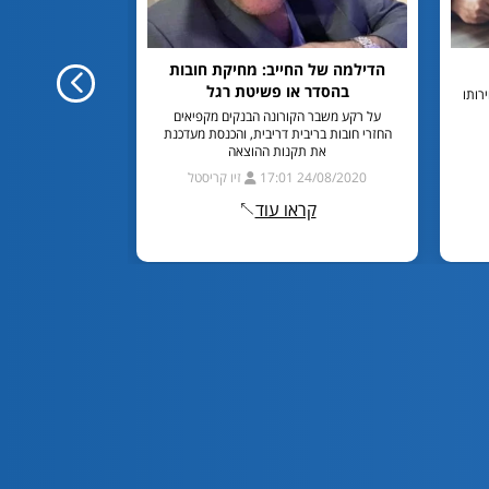
הדילמה של החייב: מחיקת חובות
דייר סר
בהסדר או פשיטת רגל
ירותו
פרויקטים של תמ"
בכל מדינת ישרא
על רקע משבר הקורונה הבנקים מקפיאים
החזרי חובות בריבית דריבית, והכנסת מעדכנת
את תקנות ההוצאה
6/06/2020 12:50
24/08/2020 17:01
זיו קריסטל
קר
קראו עוד