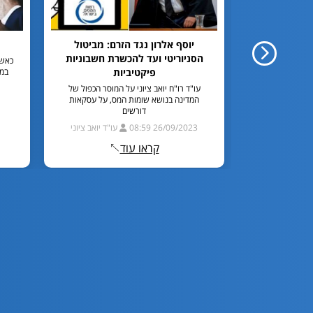
ועי חיפוש?
יוסף אלרון נגד הזרם: מביטול
 מתקפה
הסניוריטי ועד להכשרת חשבוניות
כאשר
פיקטיביות
במח
יטין ברשת, מסביר
ילי בגוגל ומה
עו"ד רו"ח יואב ציוני על המוסר הכפול של
המדינה בנושא שומות המס, על עסקאות
דורשים
זיו קריסטל
26/09/2023 08:59
עו"ד יואב ציוני
קראו עוד