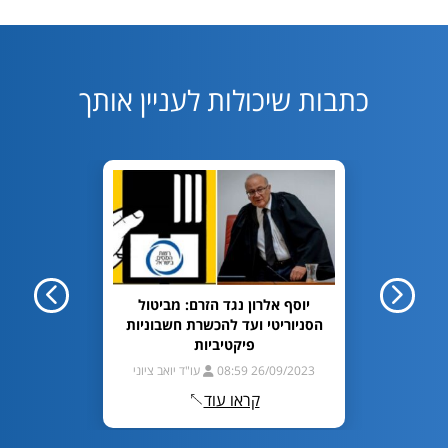
כתבות שיכולות לעניין אותך
חיפוש?
יוסף אלרון נגד הזרם: מביטול
פה
הסניוריטי ועד להכשרת חשבוניות
020 11:39
פיקטיביות
ריסטל
26/09/2023 08:59
עו"ד יואב ציוני
קראו עוד