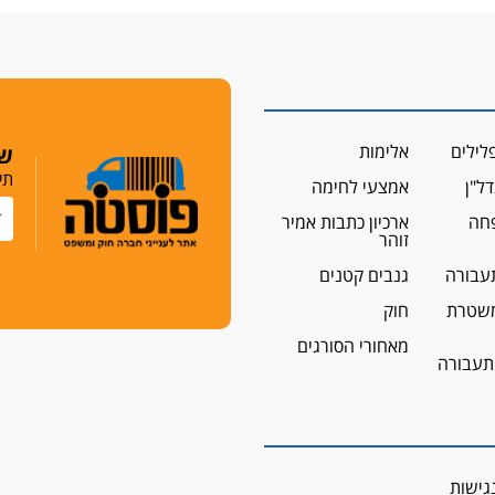
לילים
אלימות
שמ
תי
ל"ן
אמצעי לחימה
פחה
ארכיון כתבות אמיר
זוהר
עבורה
גנבים קטנים
שטרת
חוק
מאחורי הסורגים
 תעבורה
גישות