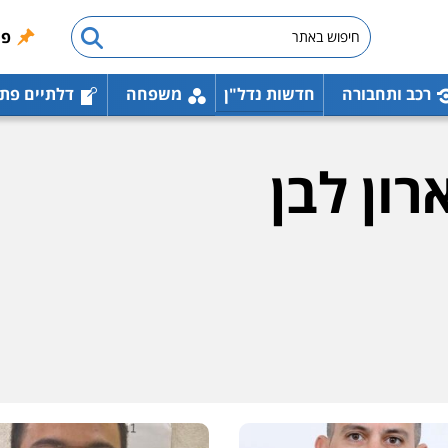
פו
רכב ותחבורה
חדשות נדל"ן
משפחה
דלתיים פת
רון לבן