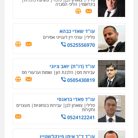
בינלאומי
הליכי הסגרה
עו"ד שאדי כבהא
פלילי
עורכי דין לענייני אסירים
0525556970
עו"ד (רו"ח) יואב ציוני
עבירות מס
הלבנת הון
שומות וערעורי מס
0505430819
עו"ד פאדי בראנסי
פלילי
צווארון לבן
עבירות בטחוניות
מעצרים
וחקירות
0524122241
עו"ד ד"ר איתן פינקלשטיין