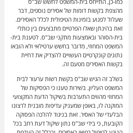
כמו-כן, התייחס בית-המשפט לחשש שב"ס
מהצפת בקשות דומות של אסירים נוספים, דבר
שעלול לפגוע בזמינות הטיפולית לכלל האסירים.
זאת בהינתן שאלו הפרטיים מתבצעים בין כותלי
בית-הסוהר ובאמצעות מתקני שב"ס. לטענת בית-
המשפט המחוזי, מדובר בחשש ערטילאי ולא הובאו
נתונים קונקרטיים העשויים להצדיק את דחיית
בקשות האסירים מטעם זה.
בשלב זה הגיש שב"ס בקשת רשות ערעור לבית
המשפט העליון. בשירות טענו כי הפסיקות של
המחוזי מהווים התערבות בשיקול הדעת המקצועי
המוקנה לו, באופן שמעניק עדיפות מובנית לרצונו
הבלעדי של האסיר. זאת בניגוד להלכה הפסוקה
הקובעת, כי בידי שב"ס נתון שיקול דעת רחב בכל
הנוגע לטיפול רפואי באסירים, ובכלל זה העדפת