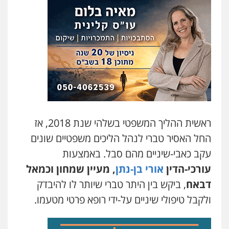
עו"ד יניב זוסמן
פלילי
כלכלי
פשיעה חמורה
מעצרים
וחקירות
0525199949
עו"ד אסף גונן
פלילי
פשע חמור
תעבורה
צבא
מעצרים
וחקירות
0542255161
ראשית ההליך המשפטי בשלהי שנת 2018, אז
גל דהן – משרד עורך דין פלילי
החל האסיר טברי לנהל הליכים משפטיים שונים
פלילי
פשיעה חמורה
סמים
מעצרים
וחקירות
עקב כאבי-שיניים מהם סבל. באמצעות
0544723840
עורכי-הדין
אורי בן-נתן
,
מעיין שמחון וכמאל
דבאח
, ביקש בין היתר טברי שיותר לו להיבדק
עו"ד ראוף נג'אר
פלילי
עורכי דין לענייני אסירים
מעצרים
ולקבל טיפולי שיניים על-ידי רופא פרטי מטעמו.
סמים
רכוש
0548009246