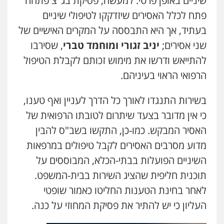
שיניים באופן פרטי. למעשה, פסיקת בג"צ פתחה
עו"ד אילן אלימלך
פתח לכלל האסירים שיזדקקו לטיפולי שיניים
פלילי
פשיעה חמורה
תעבורה
אסירים
בעתיד, אך היא התבססה על המקרים האישיים של
0522992110
שני אסירים;
יניב זגורי ומוחמד טברי
, שסירבו
להתייאש ודרשו את מימוש זכותם לקבלת הטיפול
עו"ד יוסי חמצני
כלכלי
צווארון לבן
פשיעה כלכלית
עבירות
הרפואי הראוי בעיניהם.
מס
הלבנת הון
0505471497
בשירות התנגדו לאורך כל הדרך לעניין ואף טענו,
כי אין מדובר בצעד שיתרום לטובתו הרפואית של
עו"ד שאדי נאטור
האסיר המבקש. כמו-כן, התקשו בשב"ס להבין
פלילי
פשיעה חמורה
מעצרים וחקירות
מדוע מסרבים האסירים לקבל טיפולים במרפאות
0509230800
השיניים הפועלות בבתי-הכלא, המבוססים על
תוכנית חליפית שהציג השירות בבית-המשפט.
משרד עורכי דין פארס פלאח
לאחר בחינת הטענות החליטו כאמור שופטי
פלילי
צבאי
צווארון לבן והונאה
ביטוח לאומי
0549911449
העליון כי יש להתיר את פסיקת המחוזי על כנה.