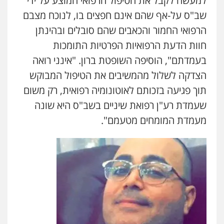
למעשה לקבל את הטיפול הרפואי המוצע על ידי
שב"ס על-אף שהם אינם חפצים בו, לנוכח מצבם
הרפואי החמור והכאבים שהם סובלים ובהינתן
חוות הדעת הרפואיות הפרטיות התומכות
בעמדתם", הוסיפה השופטת ברון. "אינני רואה
הצדקה לשלול מהמשיבים את הטיפול המבוקש
תוך פגיעה בזכותם לאוטונומיה רפואית, רק משום
שעמדת רע"ן רפואת שיניים בשב"ס היא שונה
מעמדת המומחים מטעמם".
עו"ד אייל אביטל
פלילי
פשיעה חמורה
מעצרים וחקירות