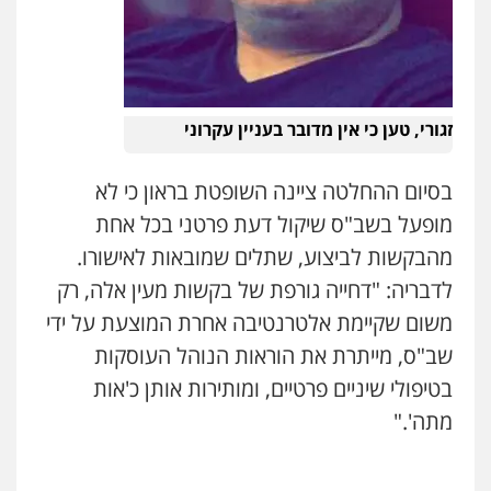
0544712201
עו"ד רונן בנדל
משפט פלילי
פשיעה חמורה
פלילי
זגורי, טען כי אין מדובר בעניין עקרוני
0524282442
בסיום ההחלטה ציינה השופטת בראון כי לא
כבריאן, מזר – משרד עורכי דין
מופעל בשב"ס שיקול דעת פרטני בכל אחת
פלילי
מעצרים וחקירות
מהבקשות לביצוע, שתלים שמובאות לאישורו.
0543986802
לדבריה: "דחייה גורפת של בקשות מעין אלה, רק
משום שקיימת אלטרנטיבה אחרת המוצעת על ידי
עו"ד בועז קניג
שב"ס, מייתרת את הוראות הנוהל העוסקות
פלילי
משפחה
כלכלי
צבאי
0507003001
בטיפולי שיניים פרטיים, ומותירות אותן כ'אות
מתה'."
מנשה, אלמוג – עורכי דין
פלילי
עבירות תנועה
צווארון לבן
תעבורה
עורכי דין לענייני אסירים
מעצרים וחקירות