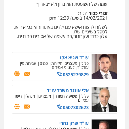
ומעצרים
שמה של השופטת הוא ברון ולא ״בארון״
0508824984
זגורי כבוד
הגיב:
14/02/2021 בשעה 12:39 pm
עו"ד תומר בנישתי
לשלוח לרצוח אישא עם ילדים באוטו והוא בכלא דואג
פלילי
מעצרים וחקירות
צווארון לבן
פשיעה
לטפל בשיניים שלו.
חמורה
עלק כבוד ועקרונות,פח אשפה של אסירים פחדנים.
0546657865
עו"ד שגיא אקו
פלילי
מעצרים וחקירות
סמים
עבירות מין
עורכי דין לענייני אסירים
0525279829
אלי אונגר משרד עו"ד
פלילי
פשיעה חמורה
מעצרים
מנהלי
רישוי
עסקים
0507302623
עו"ד שרון נהרי
פלילי
צווארון לבן
כלכלי
פשיעה כלכלית