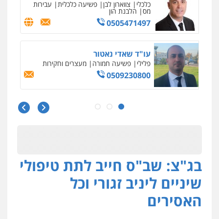
פלילי
צבאי
סמים
אלימות במשפחה
צווארון
לבן
0507368203
שחר לדובסקי, עו"ד
פלילי
מעצרים וחקירות
עבירות המתה
עורכי
דין לענייני אסירים
0507913332
גיא זהבי משרד עורכי דין
פלילי
משפחה
503456449
בג"צ: שב"ס חייב לתת טיפולי
עו"ד איהאב ג'לג'ולי
פלילי
מעצרים וחקירות
עורכי דין לענייני
שיניים ליניב זגורי וכל
אסירים
0505216700
האסירים