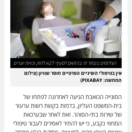
עו"ד שלי גורביץ – לוי
משפט פלילי
פשיעה חמורה
מעצרים
וחקירות
צבאי
תעבורה
0544218336
משרד עורכי דין חן ברוך
פלילי
דיני תעבורה
מעצרים וחקירות
0505078733
הצילומים בעמוד זה בהתאם לסעיף 27א לחוק זכויות יוצרים
עו"ד קארין לגטיוי
אין בטיפולי השיניים הפרטיים חוסר שוויון (צילום
פלילי
פשיעה חמורה
מעצרים וחקירות
המחשה: PIXABAY)
0507446995
הסוגייה הכואבת הגיעה לאחרונה לפתחו של
אבי אמר משרד עורכי דין
בית-המשפט העליון, בדמות בקשת רשות ערעור
פלילי
משפחה
אזרחי מסחרי
של שירות בתי-הסוהר. זאת לאחר שבערכאת
0502130230
המחוזי נקבע, כי יש להתיר לאסירים לעבור טיפולי