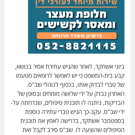
עו"ד אלון ארז
פלילי
צבאי
סמים
אלימות במשפחה
צווארון
לבן
0507368203
שחר לדובסקי, עו"ד
פלילי
מעצרים וחקירות
עבירות המתה
עורכי
דין לענייני אסירים
0507913332
ביוני אשתקד, לאחר שהגיש עתירת אסיר בנושא,
קבע בית-המשפט כי יש לאפשר לרופאים מטעמו
גיא זהבי משרד עורכי דין
של טברי לבדוק אותו, בכפוף לנוהלי שב"ס.
פלילי
משפחה
האחרון נבדק על ידי שלושה מומחים ובסופן של
503456449
הבדיקות, ניתנה לו תוכנית טיפולים, שנדחתה על-
ידי שב"ס. עקב-כך הגיש טברי עתירה נוספת
עו"ד איהאב ג'לג'ולי
פלילי
מעצרים וחקירות
עורכי דין לענייני
בספטמבר אשתקד, בדרישה לאמץ את תוכנית
אסירים
הטיפולים שהוצעה לו. שב"ס סירב לקבל זאת
0505216700