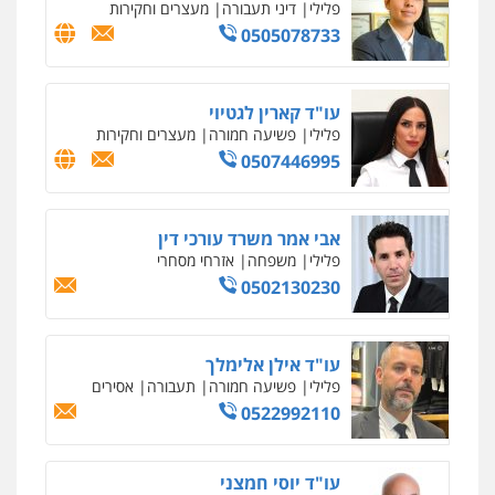
פלילי
כלכלי
פשיעה חמורה
מעצרים
וחקירות
0525199949
עו"ד אסף גונן
פלילי
פשע חמור
תעבורה
צבא
מעצרים
וחקירות
0542255161
גל דהן – משרד עורך דין פלילי
פלילי
פשיעה חמורה
סמים
מעצרים
וחקירות
0544723840
עו"ד ראוף נג'אר
פלילי
עורכי דין לענייני אסירים
מעצרים
סמים
רכוש
0548009246
עו"ד אלון ארז