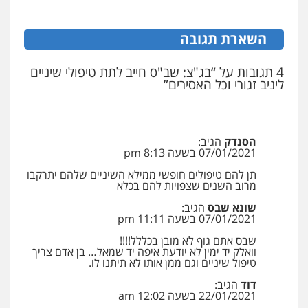
0546470989
השארת תגובה
עו"ד אבי כהן
פלילי
פשיעה חמורה
קטינים
אלימות
4 תגובות על “בג"צ: שב"ס חייב לתת טיפולי שיניים
סמים
עבירות מין
ליניב זגורי וכל האסירים”
0523647066
ויקי שמואל – משרד עו"ד
הסנדק
הגיב:
פלילי
משפט פלילי
07/01/2021 בשעה 8:13 pm
0528959600
תן להם טיפולים חופשי ממילא השיניים שלהם יתרקבו
מרוב השנים שצפויות להם בכלא
שונא שבס
הגיב:
קורל קרוז – עורך דין פלילי
07/01/2021 בשעה 11:11 pm
משפט פלילי
שבס אתם גוף לא מובן בכללל!!!!
0545437431
וואלק יד ימין לא יודעת איפה יד שמאל… בן אדם צריך
טיפול שיניים וגם ממן אותו לא תיתנו לו.
דוד
הגיב:
עו"ד עלי סעדי
22/01/2021 בשעה 12:02 am
פלילי
פשיעה חמורה
ליווי וייצוג בחקירות