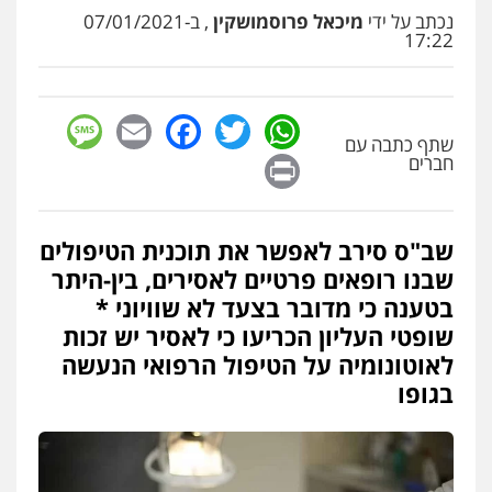
עו"ד שלומי שרון
נכתב על ידי
מיכאל פרוסמושקין
, ב-07/01/2021
פלילי
צבאי
מעצרים וחקירות
17:22
0547342002
sage
Facebook
Email
WhatsApp
Twitter
עו"ד אייל בסרגליק
שתף כתבה עם
פלילי
כלכלי
צווארון לבן
עורכי דין לענייני
Print
אסירים
אזרחי
נדל"ן / עסקים
חברים
0528488515
שב"ס סירב לאפשר את תוכנית הטיפולים
עו"ד זוהר ארבל
פלילי
פשיעה חמורה
מעצרים וחקירות
שבנו רופאים פרטיים לאסירים, בין-היתר
קטינים
בטענה כי מדובר בצעד לא שוויוני *
0538788878
שופטי העליון הכריעו כי לאסיר יש זכות
לאוטונומיה על הטיפול הרפואי הנעשה
עו"ד אסף דוק
בגופו
פלילי
עבירות מין
סמים והימורים
פשיעה
חמורה
חקירות ומעצרים
צווארון לבן והונאה
0526885006