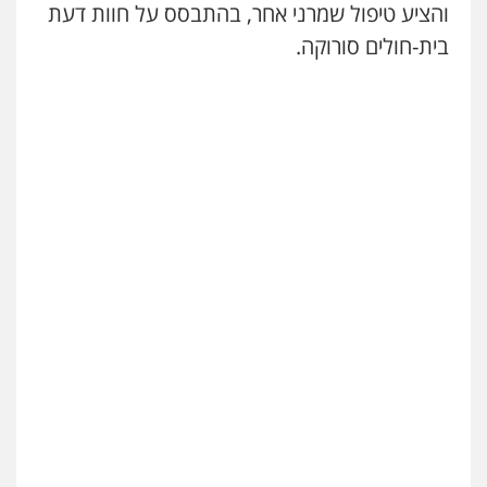
והציע טיפול שמרני אחר, בהתבסס על חוות דעת
בית-חולים סורוקה.
עו"ד שלומי שרון
פלילי
צבאי
מעצרים וחקירות
0547342002
עו"ד אייל בסרגליק
פלילי
כלכלי
צווארון לבן
עורכי דין לענייני
אסירים
אזרחי
נדל"ן / עסקים
0528488515
עו"ד זוהר ארבל
פלילי
פשיעה חמורה
מעצרים וחקירות
קטינים
0538788878
עו"ד אסף דוק
פלילי
עבירות מין
סמים והימורים
פשיעה
חמורה
חקירות ומעצרים
צווארון לבן והונאה
0526885006