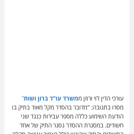
אחסון אתרים
מהירות
הגנה
גיבוי
תמיכה
שירותים
מקצועיים לעורכי דין
מרכז התחלה חדשה
אסירים
עבירות מין
שירותים מקצועיים
לעורכי דין
0544500346
מאיה בלום, עו"ס, טיפול ושיקום
טיפול בהתמכרויות
שירותים מקצועיים
לעורכי דין
עורכי הדין לוי ורוזן מ
משרד עו"ד ברון ושות'
0504062539
מסרו בתגובה: "מדובר בהסדר מקל מאוד בתיק בו
הודעת השימוע כללה מספר עבירות כנגד שני
עו"ד ד"ר אבי שקד
חשודים. במסגרת ההסדר נסגר התיק של אחד
עבירות כלכליות
הלבנת הון
חילוטים
עבירות פליליות