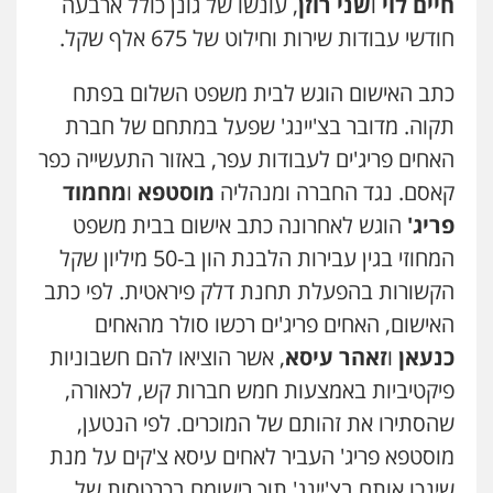
חיים לוי
ו
שני רוזן
, עונשו של גונן כולל ארבעה
חודשי עבודות שירות וחילוט של 675 אלף שקל.
כתב האישום הוגש לבית משפט השלום בפתח
תקוה. מדובר בצ'יינג' שפעל במתחם של חברת
האחים פריג'ים לעבודות עפר, באזור התעשייה כפר
קאסם. נגד החברה ומנהליה
מוסטפא
ו
מחמוד
פריג'
הוגש לאחרונה כתב אישום בבית משפט
המחוזי בגין עבירות הלבנת הון ב-50 מיליון שקל
הקשורות בהפעלת תחנת דלק פיראטית. לפי כתב
האישום, האחים פריג'ים רכשו סולר מהאחים
כנעאן
ו
זאהר עיסא
, אשר הוציאו להם חשבוניות
פיקטיביות באמצעות חמש חברות קש, לכאורה,
שהסתירו את זהותם של המוכרים. לפי הנטען,
מוסטפא פריג' העביר לאחים עיסא צ'קים על מנת
שינכו אותם בצ'יינג' תוך רישומם בכרטסות של