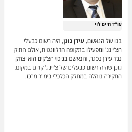
עו"ד חיים לוי
בנו של הנאשם,
עידן גונן
, היה רשום כבעלי
הצ'יינג' ומפעילו בתקופה הרלוונטית, אולם התיק
נגד עידן נסגר, והנאשם בניכוי הצ'קים הוא יצחק
גונן שהיה רשום כבעלים של צ'יינג' קודם במקום.
החקירה נוהלה במחלק הכלכלי בימ"ר מרכז.
ניר קידר – צלם
צילום עורכי דין
שירותים מקצועיים לעורכי
דין
0504578527
רונן הלל – מוניטין
מחיקת כתבות מגוגל ודחיקת אזכורים
שליליים
שירותים מקצועיים לעורכי דין
0522508109