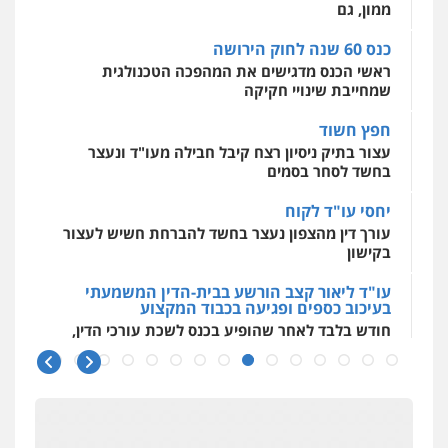
לעורכי דין
ממון, גם
0544500346
כנס 60 שנה לחוק הירושה
ראשי הכנס מדגישים את המהפכה הטכנולגית
שמחייבת שינויי חקיקה
חפץ חשוד
עצור בתיק ניסיון רצח קיבל חבילה מעו"ד ונעצר
בחשד לסחר בסמים
יחסי עו"ד לקוח
עורך דין מהצפון נעצר בחשד להברחת חשיש לעצור
בקישון
עו"ד ליאור קצב הורשע בבית-הדין המשמעתי
בעיכוב כספים ופגיעה בכבוד המקצוע
חודש בלבד לאחר שהופיע בכנס לשכת עורכי הדין,
קצב הורשע
10 מיליון
עורך-דין חשוד בהעלמת הכנסות והתחמקות ממס
רכישה