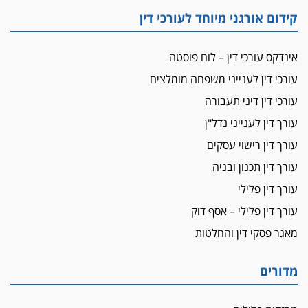
"הבמות של קפלן" לחמאס
קידום אורגני מיוחד לעורכי דין
מאסר לעורך הדין
מאסר בפועל לעו"ד מהצפון שהגיש תביעות
אינדקס עורכי דין – לוח פוסטה
פיקטיביות בשם פלסטינים
עורכי דין לענייני משפחה מומלצים
על המידתיות
ביה"ד המשמעתי ביטל השעיה לצמיתות של
עורכי דין דיני תעבורה
עורכת-דין שהביעה שמחה ב-7 באוקטובר
עורך דין לענייני נדל"ן
אשם
עורך דין רישוי עסקים
עו"ד הלל בבייב הורשע בהונאת עשרות לקוחות,
עורך דין תכנון ובניה
ההסדר: 7-9 שנות מאסר
עורך דין פלילי
דין ומקרקעין
עורך דין פלילי – אסף דוק
עורך דין ברמת השרון נחקר בחשד למרמה בעסקת
נדל"ן
מאגר פסקי דין והחלטות
"אני מכינה 5-6 ג'וינטים ביום"
תובעת משטרתית פוטרה בחשד לעישון סמים
מדורים
שנחשף בפעילות בלשים בטלגרם
לא בכל יום