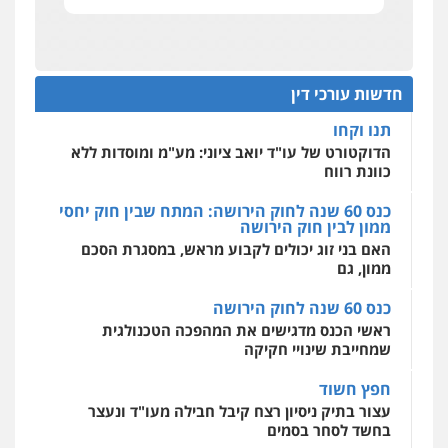
אחסון אתרים
מהירות
הגנה
גיבוי
תמיכה
שירותים
תנו וקחו
מקצועיים לעורכי דין
עו"ד זוהר ארבל
הדוקטורט של עו"ד יואב ציוני: מע"מ ומוסדות ללא
פלילי
פשיעה חמורה
מעצרים וחקירות
כוונת רווח
קטינים
חדשות עורכי דין
0538788878
כנס 60 שנה לחוק הירושה: המתח שבין חוק יחסי
מרכז התחלה חדשה
ממון לבין חוק הירושה
אסירים
עבירות מין
שירותים מקצועיים
לעורכי דין
האם בני זוג יכולים לקבוע מראש, במסגרת הסכם
ממון, גם
0544500346
כנס 60 שנה לחוק הירושה
מאיה בלום, עו"ס, טיפול ושיקום
ראשי הכנס מדגישים את המהפכה הטכנולגית
טיפול בהתמכרויות
שירותים מקצועיים
שמחייבת שינויי חקיקה
לעורכי דין
0504062539
חפץ חשוד
עצור בתיק ניסיון רצח קיבל חבילה מעו"ד ונעצר
בחשד לסחר בסמים
עו"ד ד"ר אבי שקד
עבירות כלכליות
הלבנת הון
חילוטים
יחסי עו"ד לקוח
עבירות פליליות
עורך דין מהצפון נעצר בחשד להברחת חשיש לעצור
0544385337
בקישון