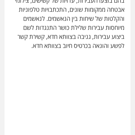
בהם בוצעו העבירות, עדויות של קשישים, צילומי
עו"ד עמית רוזנצויג
אבטחה ממקומות שונים, התכתבויות טלפוניות
משפט פלילי
דיני תעבורה
והקלטות של שיחות בין הנאשמים. לנאשמים
0532700200
מיוחסות עבירות שלילת כושר התנגדות לשם
ביצוע עבירות, גניבה בצוותא חדא, קשירת קשר
עו"ד אור בן שאנן
לפשע והונאה בכרטיס חיוב בצוותא חדא.
פלילי
מעצרים וחקירות
0549199449
עו"ד אמיר נאטור
פלילי
פשיעה חמורה
צווארון לבן
מעצרים
0543326767
עו"ד פאדי זועבי
פלילי
פשיעה חמורה
סמים
עורכי דין לענייני
אסירים
תעבורה
0506984757