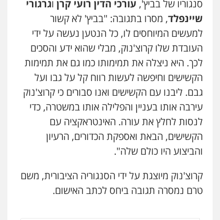
סנגוריו של בביץ',
עורכי הדין רועי קרן
ו
גרגורי
עו"ד זוהר ארבל
פלילי
פשיעה חמורה
מעצרים וחקירות
שיינפלד
, מסרו בתגובה: "בביץ' לא קשור
עו"ד שנהב אילון
קטינים
פלילי
פשיעה חמורה
חקירות ומעצרים
למעשים המיוחסים לו, כל הנטען נעשה על ידי
0538788878
נוער
עורכי דין לענייני אסירים
תעבורה
העובדת שלו קרוצ'נוק, מבלי שהוא ידע והסכים
0549475678
לכך. היא ניצלה את תמימותו כמו גם את תמימות
משרד עורכי דין חן ברוך
פלילי
דיני תעבורה
מעצרים וחקירות
הקשישים וחיפשה לעשות רווח קל על גבו ועל
עו"ד חמאדה מסרי
0505078733
תעבורה
גבם. ליבנו עם הקשישים ואנו סבורים כי קרוצ'נוק
0526631970
עירבה אותו בעניין והפלילה אותו במשטרה, כדי
עו"ד קארין לגטיוי
לנסות לחלץ את עורה. האינטראקציה עם
פלילי
פשיעה חמורה
מעצרים וחקירות
שני אלגרבלי – משרד עורכי דין
הקשישים, הבאת ואספקת הכדורים, הרעיון
0507446995
פלילי
עורכי דין לענייני אסירים
תעבורה
והביצוע היו כולם שלה".
0507120031
קרוצ'נוק מיוצגת על ידי הסנגוריה הציבורית, משם
משרד עורכי דין טאי שרקי
פלילי
אסירים
תעבורה
מרב"ד
מנשה, אלמוג – עורכי דין
טרם נמסרה תגובה ביחס לכתב האישום.
פלילי
עבירות תנועה
צווארון לבן
תעבורה
0547556464
עורכי דין לענייני אסירים
מעצרים וחקירות
0546470989