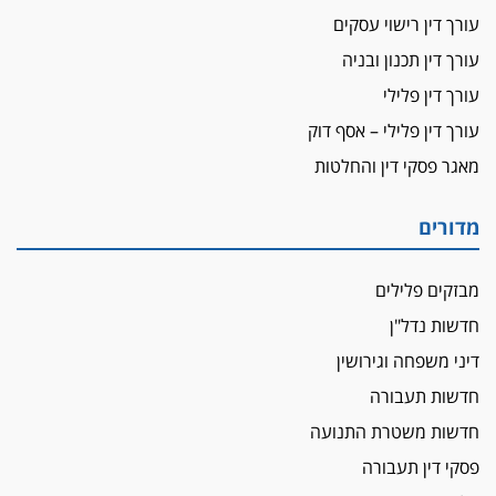
עורך דין ברמת השרון נחקר בחשד למרמה בעסקת
עורך דין רישוי עסקים
נדל"ן
עורך דין תכנון ובניה
"אני מכינה 5-6 ג'וינטים ביום"
עורך דין פלילי
תובעת משטרתית פוטרה בחשד לעישון סמים
עורך דין פלילי – אסף דוק
שנחשף בפעילות בלשים בטלגרם
מאגר פסקי דין והחלטות
לא בכל יום
עו"ד שרון נהרי חיתן את בנו הבכור דניאל
מדורים
הכנסת אישרה
הגבלת שכר טרחה בייצוג נכי צה"ל ונפגעי פעולות
מבזקים פלילים
איבה
חדשות נדל"ן
איתות מירושלים
דיני משפחה וגירושין
יו"ר המחוז צ'צ'קס מכנס ישיבה להדחת
ממלא-מקומו, ועמית בכר שותק
חדשות תעבורה
מחאת הפרקליטים והסנגורים
חדשות משטרת התנועה
יצאו לשעה מבית המשפט ועמדו בחוץ לאות הזדהות
פסקי דין תעבורה
עם השופטים