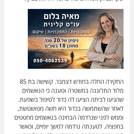
משפט פלילי
0545437431
עו"ד עלי סעדי
פלילי
פשיעה חמורה
ליווי וייצוג בחקירות
ומעצרים
0508824984
עו"ד שגיא אקו
פלילי
מעצרים וחקירות
סמים
עבירות מין
עורכי דין לענייני אסירים
החקירה החלה בחודש דצמבר. קשישה בת 85
0525279829
מלוד התלוננה במשטרה וטענה כי הנאשמים
שהגיעו לביתה הציעו לה כדור לטיפול בשפעת.
לוי מלאך דדון – משרד עו"ד
פלילי
פשיעה חמורה
מעצרים וחקירות
לאחר שהשתמשה בכדור היא חשה מטושטשת,
0544231863
וממש לפני שנרדמה הבחינה בנאשמים מחטטים
בחפציה. לטענתה נרדמה למשך יומיים, וכאשר
עו"ד מעיין שמחון