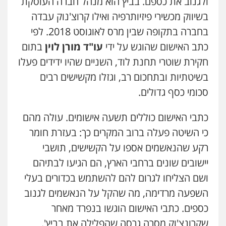
ולגנוב את כספם. בביץ הוא מנהל חברה העוסקת
נוער
עורכי דין לענייני אסירים
תעבורה
בשיווק מכשירי פיזיותרפיה ואילו קרוצ'נוק עבדה
0549475678
בחברה בתקופה שבין מרס לאוגוסט 2018. לפי
כתב האישום שהוגש על ידי
עו"ד מורן לוין
בתום
עו"ד חמאדה מסרי
חקירת שוטרי תחנת לוד, השניים שהיו ידידים פעלו
תעבורה
0526631970
בשיטתיות ובתחכום רב, וגזלו מקשישים רבים
סכומי כסף גדולים.
שני אלגרבלי – משרד עורכי דין
כתבי האישום כוללים תשעה אישומים. עולה מהם
פלילי
עורכי דין לענייני אסירים
תעבורה
0507120031
כי השיטה פעלה ברוב המקרים כך: בעזרת חומר
רקע שהנאשמים אספו על הקשישים, תושבי
יישובים שונים ברחבי הארץ, הם הגיעו לבתיהם
מנשה, אלמוג – עורכי דין
פלילי
עבירות תנועה
צווארון לבן
תעבורה
ושם הצליחו לגרום להם להשתמש בכדורים בעלי
עורכי דין לענייני אסירים
מעצרים וחקירות
השפעה מרדימה, מה שהקל על הנאשמים לגנוב
0546470989
כספים. כתבי האישום הוגשו בנפרד מאחר
שקרונצ'וק מסרה גרסה שהפלילה את בביץ'.
קורל קרוז – עורך דין פלילי