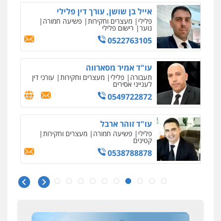
אייל בן שושן, עורך דין פלילי
פלילי
מעצרים וחקירות
פשיעה חמורה
נוער
רישום פלילי
0522763105
עו"ד אמיר מסארווה
תעבורה
פלילי
מעצרים וחקירות
עורכי דין
לענייני אסירים
0549722872
עו"ד זוהר ארבל
פלילי
פשיעה חמורה
מעצרים וחקירות
קטינים
0538788878
איומים כתובים
ניר קידר – צלם
תושב סכנין חשוד ששלח הודעות מאיימות לעורך דין
צילום עורכי דין
שירותים מקצועיים לעורכי
מקומי
דין
משרד עורכי דין חן ברוך
0504578527
אבי שקד מונה
פלילי
דיני תעבורה
מעצרים וחקירות
כחבר ועדת איסור הלבנת הון בלשכת עורכי הדין
0505078733
רונן הלל – מוניטין