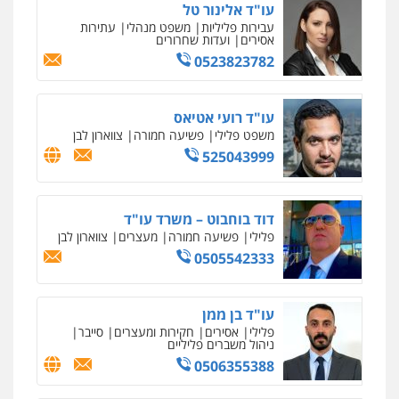
דוד בוחבוט – משרד עו"ד
פלילי
פשיעה חמורה
מעצרים
צווארון לבן
0505542333
עו"ד בן ממן
פלילי
אסירים
חקירות ומעצרים
סייבר
ניהול משברים פליליים
0506355388
עו"ד איהאב זבידאת
פלילי
פשיעה חמורה
ארגוני פשע
עבירות
המתה
עבירות מין
0509930581
עו"ד עמית רוזנצויג
משפט פלילי
דיני תעבורה