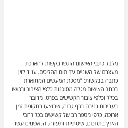
עו"ד אתנה אדרי
פשיעה חמורה
כלכלי
פלילי
מעצרים
וחקירות
עורכי דין לענייני אסירים
0502181995
גיל פרידמן – משרד עו"ד
פלילי
צווארון לבן
מעצרים וחקירות
מחיקת
רישום פלילי
0503366733
מלבד כתבי האישום הוגשו בקשות להארכת
עו"ד שאדי נאטור
פלילי
פשיעה חמורה
מעצרים וחקירות
עו"ד אייל אוחיון
מעצרם של השניים עד תום ההליכים. עו"ד לוין
פלילי
עורכי דין לענייני אסירים
מעצרים
0509230800
כתבה בבקשות: "מסכת המעשים המתוארת
וחקירות
0523602602
בכתב האישום מגלה מסוכנות כלפי הציבור ורכושו
גל דהן – משרד עורך דין פלילי
בכלל וכלפי ציבור הקשישים בפרט. מדובר
פלילי
פשיעה חמורה
סמים
מעצרים
וחקירות
בעבירות גניבה ברף גבוה, שבוצעו בתקופת זמן
עו"ד זקי אלעברה
פלילי
פשיעה חמורה
עורכי דין לענייני אסירים
0544723840
ארוכה, כלפי מספר רב של קשישים בכל רחבי
0559600005
הארץ בתחכום, שיטתיות ותעוזה. הנאשמים עשו
עו"ד ראוף נג'אר