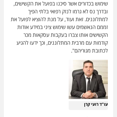
שימוש בכדורים אשר סיכנו בפועל את הקשישים,
פלילי
עורכי דין לענייני אסירים
מעצרים
עו"ד עינב יתח
סמים
רכוש
ובדרך נס לא גרמו לנזק רפואי בלתי הפיך
פלילי
פשיעה חמורה
עורכי דין לענייני
0548009246
אסירים
צבאי
למתלוננים. זאת ועוד, על מנת להוציא לפועל את
0546364651
זממם הנאשמים עשו שימוש ציני במידע אודות
עו"ד איהאב ג'לג'ולי
הקשישים אותו צברו בעקבות עסקאות מכר
פלילי
מעצרים וחקירות
עורכי דין לענייני
אסירים
עו"ד מאור שגב
קודמות עם מרבית המתלוננים, וכך ידעו להגיע
פלילי
פשיעה חמורה
מעצרים וחקירות
0505216700
לכתובת מגוריהם".
0546680127
אייל בן שושן, עורך דין פלילי
פלילי
מעצרים וחקירות
פשיעה חמורה
נוער
רישום פלילי
עו"ד רעות שמחון
פלילי
אסירים
תעבורה
0522763105
0507623810
עו"ד אמיר מסארווה
תעבורה
פלילי
מעצרים וחקירות
עורכי דין
עו"ד דותן דניאלי
לענייני אסירים
פלילי
פשיעה חמורה
צווארון לבן
פשיעה
עו"ד רועי קרן
0549722872
כלכלית
עורכי דין לענייני אסירים
נוער
0542442982