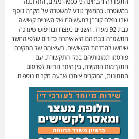
התעוררה והבחינה כי כספה נעלם, התלוננה
פלילי
מעצרים וחקירות
עורכי דין לענייני
אסירים
במשטרה. בהמשך נודע למשטרה על מקרה נוסף
0587604050
שבו נפלה קורבן למעשיהם של השניים קשישה
כבת 92 מערד. השניים נעצרו ובחיפוש שערכה
עו"ד שאדי כבהא
המשטרה בבתיהם היא איתרה כדורים שלפי החשד
פלילי
עורכי דין לענייני אסירים
שימשו להרדמת הקשישים. בעיצומה של החקירה
0525556970
פורסמו תמונותיהם בכלי התקשורת. עם
התקדמות החקירה, בין היתר הודות לפרסום
עו"ד פאדי בראנסי
התמונות, החוקרים איתרו שבעה מקרים נוספים.
פלילי
צווארון לבן
עבירות בטחוניות
מעצרים
וחקירות
0524122241
עו"ד אלינור טל
עבירות פליליות
משפט מנהלי
עתירות
אסירים
ועדות שחרורים
0523823782