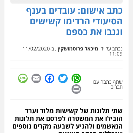
0502181995
כתב אישום: עובדים בענף
הסיעודי הרדימו קשישים
גיל פרידמן – משרד עו"ד
וגנבו את כספם
פלילי
צווארון לבן
מעצרים וחקירות
מחיקת
רישום פלילי
0503366733
נכתב על ידי
מיכאל פרוסמושקין
, ב-11/02/2020
11:09
עו"ד אייל אוחיון
פלילי
עורכי דין לענייני אסירים
מעצרים
וחקירות
0523602602
sage
Facebook
Email
WhatsApp
Twitter
שתף כתבה עם
Print
חברים
עו"ד זקי אלעברה
פלילי
פשיעה חמורה
עורכי דין לענייני אסירים
0559600005
שתי תלונות של קשישות מלוד וערד
הובילו את המשטרה לפרסם את תלונות
הנאשמים ולהגיע לשבעה מקרים נוספים
עו"ד עינב יתח
פלילי
פשיעה חמורה
עורכי דין לענייני