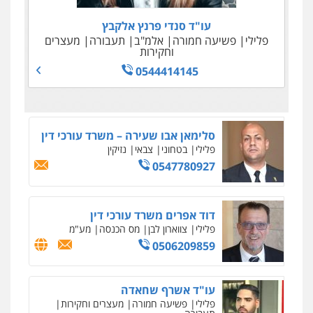
0542255161
0547780927
וחקירות
עו"ד סנדי פרנץ אלקבץ
0506277425
עו"ד יפעת שוורץ סיל
פלילי
פשיעה חמורה
אלמ"ב
תעבורה
מעצרים
דוד אפרים משרד עורכי דין
פלילי
וחקירות
תעבורה
פלילי
צווארון לבן
מס הכנסה
מע"מ
0544414145
0523379525
0506209859
עו"ד אשרף שחאדה
פלילי
פשיעה חמורה
מעצרים וחקירות
תעבורה
0549535659
עו"ד שנהב אילון
פלילי
פשיעה חמורה
חקירות ומעצרים
נוער
עורכי דין לענייני אסירים
תעבורה
0549475678
עו"ד אורנת קמרון
פלילי
תעבורה
עורכי דין לענייני אסירים
משפחה
נוער