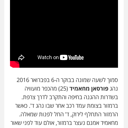
פלילי
פשיעה חמורה
חקירות ומעצרים
נוער
עורכי דין לענייני אסירים
תעבורה
0549475678
עו"ד אורנת קמרון
פלילי
תעבורה
עורכי דין לענייני אסירים
משפחה
נוער
0505417090
עו"ד חמאדה מסרי
תעבורה
0526631970
סמוך לשעה שמונה בבוקר ה-6 בפברואר 2016
נהג
פורסאן מחאמיד
(25) מהכפר מועוויה
עו"ד פיני פישלר
בשדרות ההגנה בחיפה והתקרב לדרך צרפת.
פלילי
תעבורה
מח"ש
אזרחי
כלכלי
ברמזור בצומת עמד רכב אחר שבו נהג ד'. כאשר
0505234000
הרמזור התחלף לירוק, ד' החל לפנות שמאלה.
מחאמיד אמנם נעצר ברמזור, אולם עוד לפני שאור