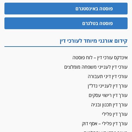
"הבמות של קפלן" לחמאס
פוסטה באינסטגרם
מאסר לעורך הדין
פוסטה בטלגרם
מאסר בפועל לעו"ד מהצפון שהגיש תביעות
פיקטיביות בשם פלסטינים
על המידתיות
קידום אורגני מיוחד לעורכי דין
ביה"ד המשמעתי ביטל השעיה לצמיתות של
עורכת-דין שהביעה שמחה ב-7 באוקטובר
אינדקס עורכי דין – לוח פוסטה
אשם
עורכי דין לענייני משפחה מומלצים
עו"ד הלל בבייב הורשע בהונאת עשרות לקוחות,
עורכי דין דיני תעבורה
ההסדר: 7-9 שנות מאסר
עורך דין לענייני נדל"ן
דין ומקרקעין
עורך דין ברמת השרון נחקר בחשד למרמה בעסקת
עורך דין רישוי עסקים
נדל"ן
עורך דין תכנון ובניה
"אני מכינה 5-6 ג'וינטים ביום"
עורך דין פלילי
תובעת משטרתית פוטרה בחשד לעישון סמים
עורך דין פלילי – אסף דוק
שנחשף בפעילות בלשים בטלגרם