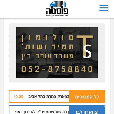
כל המבזקים
שוב: רימון בפארק צמרת בתל אביב
בחזרה ל
10.08 | 11:44
צווארון לבן
ניצב שושן דורשת שהמפכ"ל לא ידון בעניינה בגלל קרבתו 