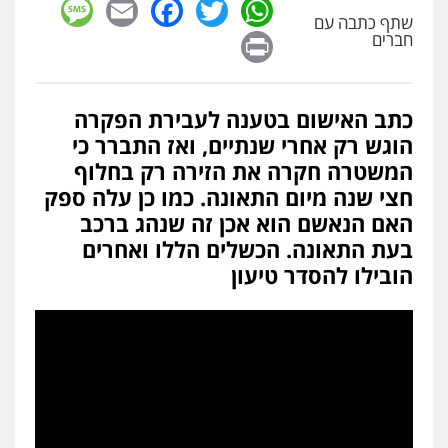
sage
Facebook
Email
WhatsApp
Twitter
פלילי
תעבורה
פשיעה כלכלית
שתף כתבה עם
0525077716
Print
חברים
סלימאן אבו שעירה – משרד עורכי דין
כתב האישום בטענה לעבירת הפקרה
פלילי
בטחוני
צבאי
נזיקין
0547780927
הוגש רק אחרי שנתיים, ואז התברר כי
המשטרה חקרה את הזירה רק בחלוף
חצי שנה מיום התאונה. כמו כן עלה ספק
דוד אפרים משרד עורכי דין
האם הנאשם הוא אכן זה שנהג ברכב
פלילי
צווארון לבן
מס הכנסה
מע"מ
בעת התאונה. הכשלים הללו ואחרים
0506209859
הובילו להסדר טיעון
עו"ד אשרף שחאדה
פלילי
פשיעה חמורה
מעצרים וחקירות
תעבורה
0549535659
עו"ד שנהב אילון