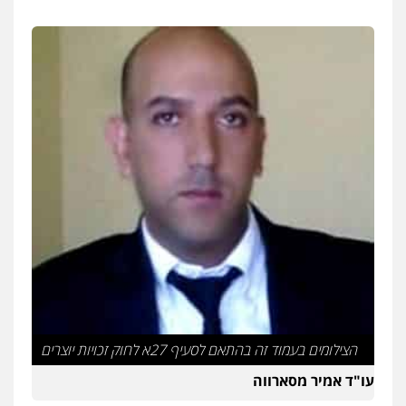
עורך דין תמיר אלטיט
פלילי
תעבורה
0545577862
עו"ד אריה פטר
לשעבר סגן מנהל המחלקה הפלילית
בפרקליטות המדינה
0506217994
עו"ד יאיר בן סימון
פלילי
תעבורה
אזרחי
נזיקין
ביטוח
0505719060
הצילומים בעמוד זה בהתאם לסעיף 27א לחוק זכויות יוצרים
שחר לדובסקי, עו"ד
עו"ד אמיר מסארווה
פלילי
מעצרים וחקירות
עבירות המתה
עורכי