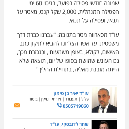
שמונה חודשי פסילה בפועל, בניכוי 60 ימי
וחקירות
צבאי
תעבורה
0544218336
הפסילה המנהלית, 2,000 שקל קנס, מאסר על
תנאי, ופסילה על תנאי.
עורך דין תמיר אלטיט
פלילי
תעבורה
עו"ד מסארווה מסר בתגובה: "עברנו כברת דרך
0545577862
משפטית, עד אשר הצלחנו להביא לתיקון כתב
האישום, לקולא, באופן משמעותי, וכנגזרת מכך,
עו"ד אריה פטר
גם העונש שהושת בסופו של יום, תוצאה שלא
לשעבר סגן מנהל המחלקה הפלילית
בפרקליטות המדינה
הייתה מובנת מאליה, בתחילת ההליך"
0506217994
עו"ד יאיר בן סימון
פלילי
תעבורה
אזרחי
נזיקין
ביטוח
0505719060
שחר לדובסקי, עו"ד