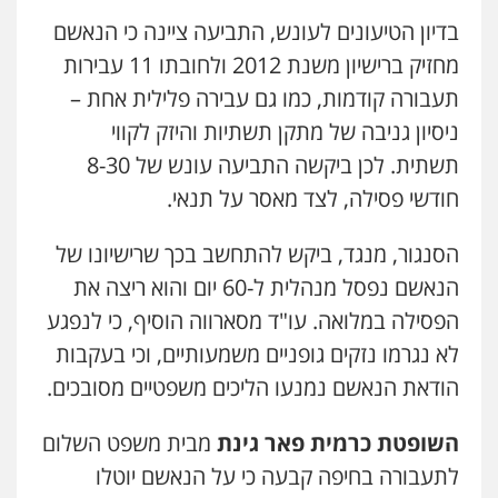
דין לענייני אסירים
0507913332
בדיון הטיעונים לעונש, התביעה ציינה כי הנאשם
מחזיק ברישיון משנת 2012 ולחובתו 11 עבירות
תעבורה קודמות, כמו גם עבירה פלילית אחת –
עו"ד שלומי שרון
פלילי
צבאי
מעצרים וחקירות
ניסיון גניבה של מתקן תשתיות והיזק לקווי
0547342002
תשתית. לכן ביקשה התביעה עונש של 8-30
חודשי פסילה, לצד מאסר על תנאי.
עו"ד רונן בנדל
משפט פלילי
פשיעה חמורה
פלילי
הסנגור, מנגד, ביקש להתחשב בכך שרישיונו של
0524282442
הנאשם נפסל מנהלית ל-60 יום והוא ריצה את
הפסילה במלואה. עו"ד מסארווה הוסיף, כי לנפגע
עו"ד זוהר ארבל
לא נגרמו נזקים גופניים משמעותיים, וכי בעקבות
פלילי
פשיעה חמורה
מעצרים וחקירות
קטינים
הודאת הנאשם נמנעו הליכים משפטיים מסובכים.
0538788878
השופטת כרמית פאר גינת
מבית משפט השלום
עו"ד שלי גורביץ – לוי
לתעבורה בחיפה קבעה כי על הנאשם יוטלו
משפט פלילי
פשיעה חמורה
מעצרים