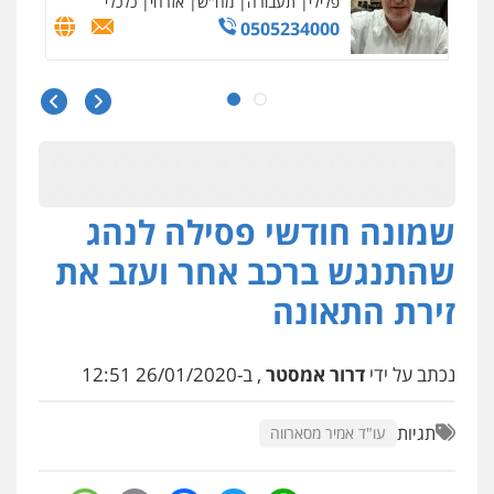
הוצאה לפועל
0545402829
אבי אמר משרד עורכי דין
פלילי
משפחה
אזרחי מסחרי
0502130230
אברהם שהבזי – משרד עורכי דין
שמונה חודשי פסילה לנהג
מיסים
כלכלי
פלילי
פשיעה כלכלית
הלבנת
הון
שהתנגש ברכב אחר ועזב את
0504456555
זירת התאונה
עו"ד דרוויש נאשף
פלילי
פשיעה חמורה
זכויות אדם
נכתב על ידי
דרור אמסטר
, ב-26/01/2020 12:51
0527448141
תגיות
עו"ד אמיר מסארווה
עו"ד מוחמד סביחאת