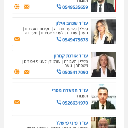
0505417090
עו"ד חמאדה מסרי
תעבורה
0526631970
עו"ד פיני פישלר
פלילי
תעבורה
מח"ש
אזרחי
כלכלי
0505234000
עו"ד עלי סעדי
פלילי
פשיעה חמורה
ליווי וייצוג בחקירות
ומעצרים
0508824984
מצגר ושות', חברת עורכי דין
נדל"ן / עסקים
משפחה
תעבורה
כלכלי