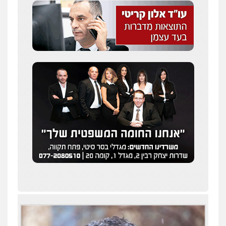
סלימאן אבו שעירה – משרד עורכי דין
פלילי
בטחוני
צבאי
נזיקין
0547780927
דוד אפרים משרד עורכי דין
פלילי
צווארון לבן
מס הכנסה
מע"מ
0506209859