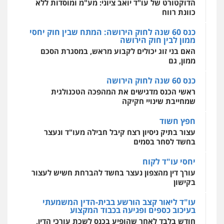
לעורכי דין
האם בני זוג יכולים לקבוע מראש, במסגרת הסכם
ממון, גם
0544500346
כנס 60 שנה לחוק הירושה
מאיה בלום, עו"ס, טיפול ושיקום
ראשי הכנס מדגישים את המהפכה הטכנולגית
טיפול בהתמכרויות
שירותים מקצועיים
שמחייבת שינויי חקיקה
לעורכי דין
0504062539
חפץ חשוד
עצור בתיק ניסיון רצח קיבל חבילה מעו"ד ונעצר
בחשד לסחר בסמים
עו"ד ד"ר אבי שקד
עבירות כלכליות
הלבנת הון
חילוטים
יחסי עו"ד לקוח
עבירות פליליות
עורך דין מהצפון נעצר בחשד להברחת חשיש לעצור
0544385337
בקישון
עו"ד ליאור קצב הורשע בבית-הדין המשמעתי
איתי חקירות – שירותים לעורכי דין
בעיכוב כספים ופגיעה בכבוד המקצוע
חקירות פרטיות
חקירות כלכליות
חקירות
חודש בלבד לאחר שהופיע בכנס לשכת עורכי הדין,
אישות
איתורים
קצב הורשע
0537865001
10 מיליון
ניר קידר – צלם
עורך-דין חשוד בהעלמת הכנסות והתחמקות ממס
רכישה
צילום עורכי דין
שירותים מקצועיים לעורכי