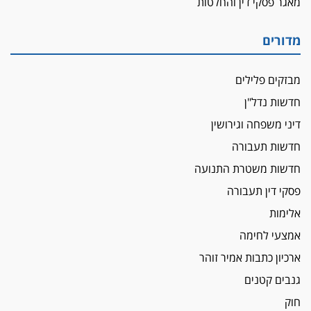
מאגר פסקי דין והחלטות
לא בכל יום
עו"ד שרון נהרי חיתן את בנו הבכור דניאל
מדורים
הכנסת אישרה
הגבלת שכר טרחה בייצוג נכי צה"ל ונפגעי פעולות
מבזקים פלילים
איבה
חדשות נדל"ן
איתות מירושלים
דיני משפחה וגירושין
יו"ר המחוז צ'צ'קס מכנס ישיבה להדחת
ממלא-מקומו, ועמית בכר שותק
חדשות תעבורה
מחאת הפרקליטים והסנגורים
חדשות משטרת התנועה
יצאו לשעה מבית המשפט ועמדו בחוץ לאות הזדהות
פסקי דין תעבורה
עם השופטים
אלימות
הביקורת חוגגת
אמצעי לחימה
מבקר לשכת עורכי הדין בתביעה נגד "איכות
השלטון" בעידן עמית בכר
ארכיון כתבות אמיר זוהר
נכנס לאינדקס
גנבים קטנים
עו"ד חגי בנימין חצה את הקווים, מפרקליטות ת"א
חוק
למשרד פרטי חדש