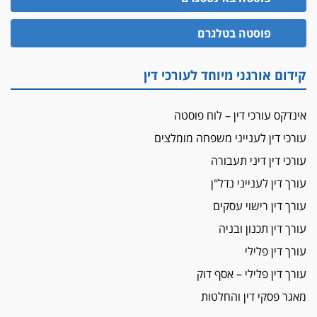
עו"ד גיל פרידמן והרפתקאות אופנוע השטח שלו
הזכות לטנף
פוסטה בטלגרם
זוכה עורך-דין שהשווה את ברק לסינוואר ואת
"הבמות של קפלן" לחמאס
קידום אורגני מיוחד לעורכי דין
מאסר לעורך הדין
מאסר בפועל לעו"ד מהצפון שהגיש תביעות
אינדקס עורכי דין – לוח פוסטה
פיקטיביות בשם פלסטינים
עורכי דין לענייני משפחה מומלצים
על המידתיות
ביה"ד המשמעתי ביטל השעיה לצמיתות של
עורכי דין דיני תעבורה
עורכת-דין שהביעה שמחה ב-7 באוקטובר
עורך דין לענייני נדל"ן
אשם
עורך דין רישוי עסקים
עו"ד הלל בבייב הורשע בהונאת עשרות לקוחות,
עורך דין תכנון ובניה
ההסדר: 7-9 שנות מאסר
עורך דין פלילי
דין ומקרקעין
עורך דין פלילי – אסף דוק
עורך דין ברמת השרון נחקר בחשד למרמה בעסקת
נדל"ן
מאגר פסקי דין והחלטות
"אני מכינה 5-6 ג'וינטים ביום"