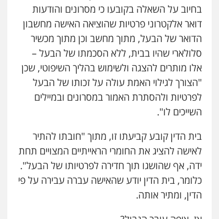
בחיוב על השאלה בקובעו כי מסרונים והודעות
רונן הלל – מוניטין
מחיקת כתבות מגוגל ודחיקת אזכורים
דואר אלקטרוני פרטיות שהוציאה האישה מחשבון
שליליים
שירותים מקצועיים לעורכי דין
הדואר של הבעל, מתוך מחשב וכן מתוך מכשיר
0522508109
סלולארי שהיו בבית, ללא הסכמתו של הבעל –
אחסון אתרים
אלו מותרים להצגה ולשימוש בהליך השיפוטי, שכן
מהירות
הגנה
גיבוי
תמיכה
שירותים
"הצורך לגילוי האמת עולה על זכותו של הבעל
מקצועיים לעורכי דין
לפרטיות ולהסתרת האמור במסרונים ובמיילים
השייכים לו".
מרכז התחלה חדשה
אסירים
עבירות מין
שירותים מקצועיים
בית הדין קובע קביעתו זו, מתוך "חובתו להתיר
לעורכי דין
לאישה להציג את החומרי הראייתיים המצויים תחת
0544500346
ידה, אף שהושגו תוך חדירה לפרטיותו של הבעל".
מאיה בלום, עו"ס, טיפול ושיקום
כלומר, בית הדין יודע שהאישה עברה עבירה על פי
טיפול בהתמכרויות
שירותים מקצועיים
הדין, ומתיר אותה.
לעורכי דין
0504062539