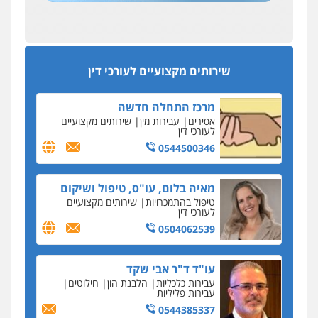
עסקה חמה
מפקח במס הכנסה ועורך-דין חשודים בהצהרה כוזבת
אחסון אתרים
על עסקת נדל"ן בצפון
מהירות
הגנה
גיבוי
תמיכה
שירותים
מקצועיים לעורכי דין
סקס בכל מחיר
שירותים מקצועיים לעורכי דין
כתב האישום נגד עו"ד עידן דביר: האונס והמחירון
לאקטים מיניים
מרכז התחלה חדשה
כתב אישום: יו"ר ש"ס לשעבר בחיפה וסינדיקאט
אסירים
עבירות מין
שירותים מקצועיים
ההלוואות של משפחת הרינג
לעורכי דין
הפרקליטות: הרב נתנאל חייק ואביו הרב אריה חייק
0544500346
שמשו אנשי
החשוד ברצח עו"ד ארבל פלדמן טען לרקע נפשי
מאיה בלום, עו"ס, טיפול ושיקום
ושתק בחקירתו
טיפול בהתמכרויות
שירותים מקצועיים
לעורכי דין
בבית המשפט התברר כי לחשוד, אחמד אלרג'וב
מרמלה, לא נערכה
0504062539
יחסי עו"ד לקוח
עו"ד ד"ר אבי שקד
עורכת דין נעצרה בחשד להעברת סם לנאשם בכלא
עבירות כלכליות
הלבנת הון
חילוטים
השרון
עבירות פליליות
0544385337
דבר למיקרופון