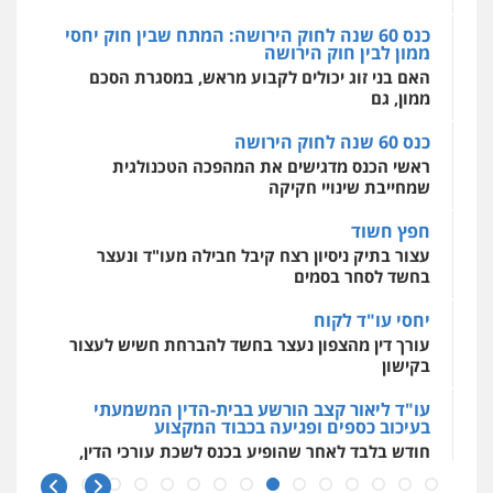
כנס 60 שנה לחוק הירושה: המתח שבין חוק יחסי
ממון לבין חוק הירושה
מרכז התחלה חדשה
האם בני זוג יכולים לקבוע מראש, במסגרת הסכם
אסירים
עבירות מין
שירותים מקצועיים
לעורכי דין
ממון, גם
0544500346
כנס 60 שנה לחוק הירושה
ראשי הכנס מדגישים את המהפכה הטכנולגית
שמחייבת שינויי חקיקה
חפץ חשוד
עצור בתיק ניסיון רצח קיבל חבילה מעו"ד ונעצר
בחשד לסחר בסמים
יחסי עו"ד לקוח
עורך דין מהצפון נעצר בחשד להברחת חשיש לעצור
בקישון
עו"ד ליאור קצב הורשע בבית-הדין המשמעתי
בעיכוב כספים ופגיעה בכבוד המקצוע
חודש בלבד לאחר שהופיע בכנס לשכת עורכי הדין,
קצב הורשע