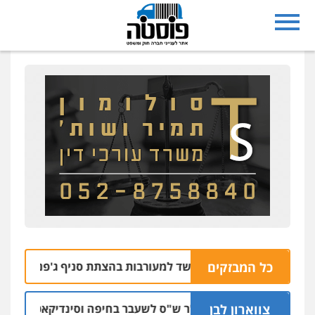
כל המבזקים
בי רחובות נעצרו בחשד למעורבות בהצתת סניף ג'פניקה בגבעתיי
צווארון לבן
כתב אישום: יו"ר ש"ס לשעבר בחיפה וסינדיקאט ההלוואות 