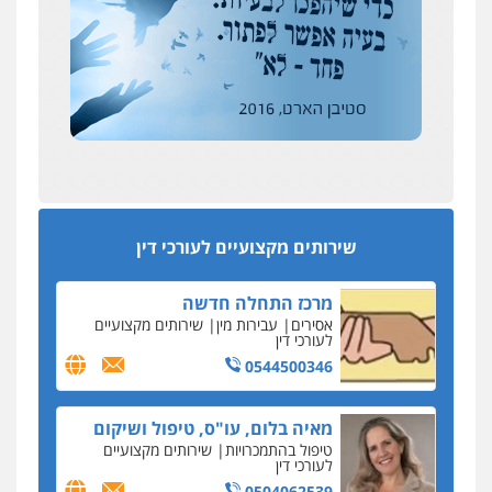
כחבר ועדת איסור הלבנת הון בלשכת עורכי הדין
רונן הלל – מוניטין
194 עורכי הדין החדשים
מחיקת כתבות מגוגל ודחיקת אזכורים
אחרי המלחמה: הוסמכו בירושלים עורכות ועורכי
שליליים
שירותים מקצועיים לעורכי דין
הדין החדשים
0522508109
עסקה חמה
מפקח במס הכנסה ועורך-דין חשודים בהצהרה כוזבת
אחסון אתרים
על עסקת נדל"ן בצפון
מהירות
הגנה
גיבוי
תמיכה
שירותים
מקצועיים לעורכי דין
סקס בכל מחיר
שירותים מקצועיים לעורכי דין
כתב האישום נגד עו"ד עידן דביר: האונס והמחירון
לאקטים מיניים
מרכז התחלה חדשה
כתב אישום: יו"ר ש"ס לשעבר בחיפה וסינדיקאט
אסירים
עבירות מין
שירותים מקצועיים
ההלוואות של משפחת הרינג
לעורכי דין
הפרקליטות: הרב נתנאל חייק ואביו הרב אריה חייק
0544500346
שמשו אנשי
החשוד ברצח עו"ד ארבל פלדמן טען לרקע נפשי
מאיה בלום, עו"ס, טיפול ושיקום
ושתק בחקירתו
טיפול בהתמכרויות
שירותים מקצועיים
לעורכי דין
בבית המשפט התברר כי לחשוד, אחמד אלרג'וב
מרמלה, לא נערכה
0504062539