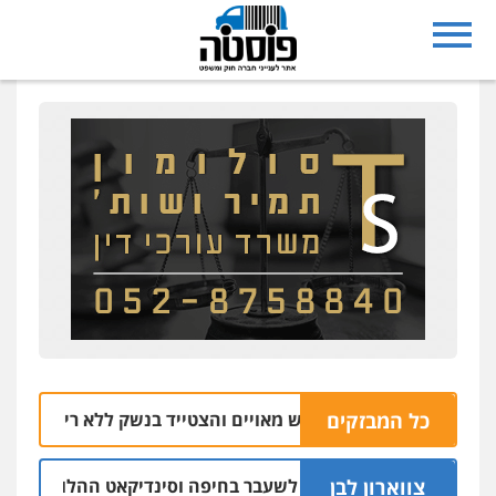
כל המבזקים
ת הנובה מרמלה חש מאויים והצטייד בנשק ללא רישיון
06.08 | 20:43
צווארון לבן
ב אישום: יו"ר ש"ס לשעבר בחיפה וסינדיקאט ההלוואות של משפ