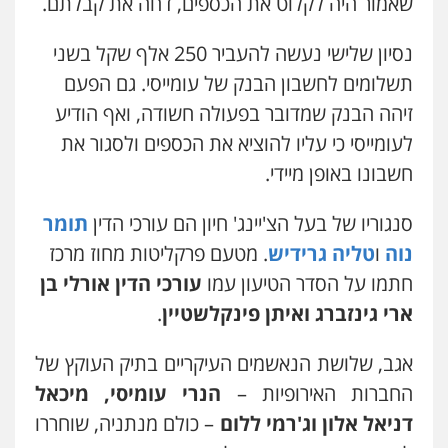
שאמור היה לקלוט את הכספים, דחה את קבלתם.
ניר קידר – צלם
נסיון שלישי נעשה להעביר
250
אלף שקל בשני
צילום עורכי דין
שירותים מקצועיים לעורכי
דין
תשלומים לחשבון הבנק של עומייסי. גם הפעם
0504578527
זיהה הבנק שמדובר בפעולה חשודה, ואף הודיע
לעומייסי כי עליו להוציא את הכספים ולסגור את
רונן הלל – מוניטין
מחיקת כתבות מגוגל ודחיקת אזכורים
חשבונו באופן מיידי.
שליליים
שירותים מקצועיים לעורכי דין
0522508109
סנגוריו של בעל הצ'יינג' חיון הם עורכי הדין
תומר
נוה
ו
טליה גרידיש
. מטעם פרקליטות מחוז מרכז
אחסון אתרים
מהירות
הגנה
גיבוי
תמיכה
שירותים
חתמו על הסדר הטיעון עמו
עורכי הדין אורלי בן
מקצועיים לעורכי דין
ארי גינזברג ואיתן פינקלשטיין
.
אגב, שלושת הנאשמים העיקריים בתיק העוקץ של
מרכז התחלה חדשה
החברות האירופיות –
הנרי עומיסי, מיכאל
אסירים
עבירות מין
שירותים מקצועיים
לעורכי דין
דניאל אלון וג'רמי ללום
– כולם מנתניה, שוחררו
0544500346