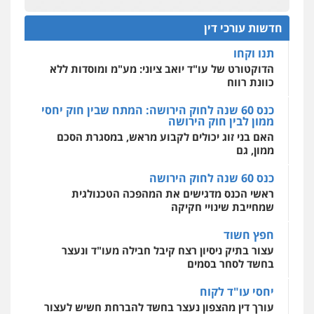
0522508109
כנס תביעות ייצוגיות: הדילמה בין זכויות צרכנים
להגנה על עסקים קטנים
חדשות עורכי דין
אחסון אתרים
תנו וקחו
מהירות
הגנה
גיבוי
תמיכה
שירותים
מקצועיים לעורכי דין
הדוקטורט של עו"ד יואב ציוני: מע"מ ומוסדות ללא
כוונת רווח
כנס 60 שנה לחוק הירושה: המתח שבין חוק יחסי
ממון לבין חוק הירושה
מרכז התחלה חדשה
האם בני זוג יכולים לקבוע מראש, במסגרת הסכם
אסירים
עבירות מין
שירותים מקצועיים
לעורכי דין
ממון, גם
0544500346
כנס 60 שנה לחוק הירושה
ראשי הכנס מדגישים את המהפכה הטכנולגית
שמחייבת שינויי חקיקה
חפץ חשוד
עצור בתיק ניסיון רצח קיבל חבילה מעו"ד ונעצר
בחשד לסחר בסמים
יחסי עו"ד לקוח
עורך דין מהצפון נעצר בחשד להברחת חשיש לעצור