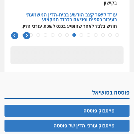
בקישון
עו"ד ליאור קצב הורשע בבית-הדין המשמעתי
בעיכוב כספים ופגיעה בכבוד המקצוע
חודש בלבד לאחר שהופיע בכנס לשכת עורכי הדין,
קצב הורשע
10 מיליון
עורך-דין חשוד בהעלמת הכנסות והתחמקות ממס
רכישה
קטינים בסביבה מנוכרת
"ניכור הורי מכת מדינה": איך מתמודדים עם
ההשלכות ההרסניות של התופעה?
פוסטה בסושיאל
אלה המינויים
הוועדה לבחירת שופטים בחרה 26 שופטים ורשמים
נוספים
פייסבוק פוסטה
ראו הוזהרתם
הפרקליטות מקדמת הפללת עורכי דין "קונסילייריז"
פייסבוק עורכי הדין של פוסטה
בחוק המאבק בארגוני פשיעה