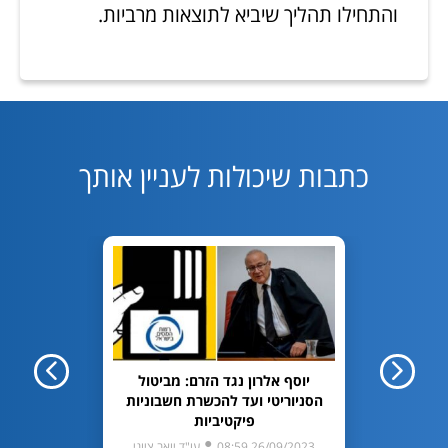
והתחילו תהליך שיביא לתוצאות מרביות.
כתבות שיכולות לעניין אותך
חיפוש?
יוסף אלרון נגד הזרם: מביטול
פה
הסניוריטי ועד להכשרת חשבוניות
020 11:39
פיקטיביות
ריסטל
26/09/2023 08:59
עו"ד יואב ציוני